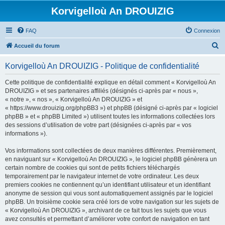
Korvigelloù An DROUIZIG
FAQ
Connexion
R
Accueil du forum
e
Korvigelloù An DROUIZIG - Politique de confidentialité
c
h
Cette politique de confidentialité explique en détail comment « Korvigelloù An
DROUIZIG » et ses partenaires affiliés (désignés ci-après par « nous »,
e
« notre », « nos », « Korvigelloù An DROUIZIG » et
r
« https://www.drouizig.org/phpBB3 ») et phpBB (désigné ci-après par « logiciel
phpBB » et « phpBB Limited ») utilisent toutes les informations collectées lors
c
des sessions d’utilisation de votre part (désignées ci-après par « vos
h
informations »).
e
Vos informations sont collectées de deux manières différentes. Premièrement,
r
en naviguant sur « Korvigelloù An DROUIZIG », le logiciel phpBB génèrera un
certain nombre de cookies qui sont de petits fichiers téléchargés
temporairement par le navigateur internet de votre ordinateur. Les deux
premiers cookies ne contiennent qu’un identifiant utilisateur et un identifiant
anonyme de session qui vous sont automatiquement assignés par le logiciel
phpBB. Un troisième cookie sera créé lors de votre navigation sur les sujets de
« Korvigelloù An DROUIZIG », archivant de ce fait tous les sujets que vous
avez consultés et permettant d’améliorer votre confort de navigation en tant