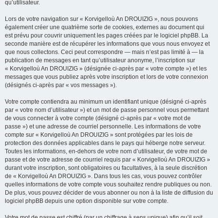
qu’utilisateur.
Lors de votre navigation sur « Korvigelloù An DROUIZIG », nous pouvons
également créer une quatrième sorte de cookies, externes au document qui
est prévu pour couvrir uniquement les pages créées par le logiciel phpBB. La
seconde manière est de récupérer les informations que vous nous envoyez et
que nous collectons. Ceci peut correspondre — mais n’est pas limité à — la
publication de messages en tant qu’utilisateur anonyme, l’inscription sur
« Korvigelloù An DROUIZIG » (désignée ci-après par « votre compte ») et les
messages que vous publiez après votre inscription et lors de votre connexion
(désignés ci-après par « vos messages »).
Votre compte contiendra au minimum un identifiant unique (désigné ci-après
par « votre nom d’utilisateur ») et un mot de passe personnel vous permettant
de vous connecter à votre compte (désigné ci-après par « votre mot de
passe ») et une adresse de courriel personnelle. Les informations de votre
compte sur « Korvigelloù An DROUIZIG » sont protégées par les lois de
protection des données applicables dans le pays qui héberge notre serveur.
Toutes les informations, en-dehors de votre nom d’utilisateur, de votre mot de
passe et de votre adresse de courriel requis par « Korvigelloù An DROUIZIG »
durant votre inscription, sont obligatoires ou facultatives, à la seule discrétion
de « Korvigelloù An DROUIZIG ». Dans tous les cas, vous pouvez contrôler
quelles informations de votre compte vous souhaitez rendre publiques ou non.
De plus, vous pouvez décider de vous abonner ou non à la liste de diffusion du
logiciel phpBB depuis une option disponible sur votre compte.
Votre mot de passe est chiffré (par un chiffrage à sens unique) afin qu’il soit