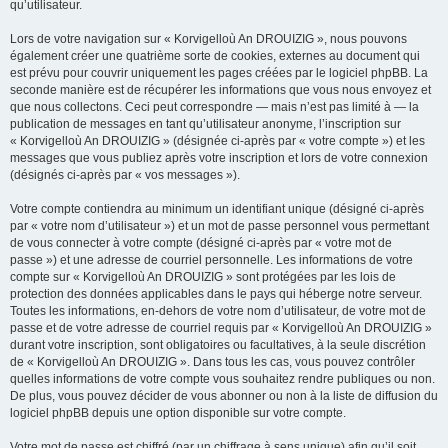
qu’utilisateur.
Lors de votre navigation sur « Korvigelloù An DROUIZIG », nous pouvons
également créer une quatrième sorte de cookies, externes au document qui
est prévu pour couvrir uniquement les pages créées par le logiciel phpBB. La
seconde manière est de récupérer les informations que vous nous envoyez et
que nous collectons. Ceci peut correspondre — mais n’est pas limité à — la
publication de messages en tant qu’utilisateur anonyme, l’inscription sur
« Korvigelloù An DROUIZIG » (désignée ci-après par « votre compte ») et les
messages que vous publiez après votre inscription et lors de votre connexion
(désignés ci-après par « vos messages »).
Votre compte contiendra au minimum un identifiant unique (désigné ci-après
par « votre nom d’utilisateur ») et un mot de passe personnel vous permettant
de vous connecter à votre compte (désigné ci-après par « votre mot de
passe ») et une adresse de courriel personnelle. Les informations de votre
compte sur « Korvigelloù An DROUIZIG » sont protégées par les lois de
protection des données applicables dans le pays qui héberge notre serveur.
Toutes les informations, en-dehors de votre nom d’utilisateur, de votre mot de
passe et de votre adresse de courriel requis par « Korvigelloù An DROUIZIG »
durant votre inscription, sont obligatoires ou facultatives, à la seule discrétion
de « Korvigelloù An DROUIZIG ». Dans tous les cas, vous pouvez contrôler
quelles informations de votre compte vous souhaitez rendre publiques ou non.
De plus, vous pouvez décider de vous abonner ou non à la liste de diffusion du
logiciel phpBB depuis une option disponible sur votre compte.
Votre mot de passe est chiffré (par un chiffrage à sens unique) afin qu’il soit