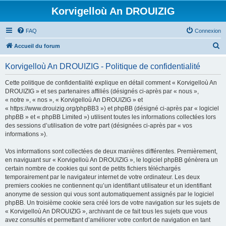
Korvigelloù An DROUIZIG
FAQ
Connexion
R
Accueil du forum
e
Korvigelloù An DROUIZIG - Politique de confidentialité
c
h
Cette politique de confidentialité explique en détail comment « Korvigelloù An
DROUIZIG » et ses partenaires affiliés (désignés ci-après par « nous »,
e
« notre », « nos », « Korvigelloù An DROUIZIG » et
r
« https://www.drouizig.org/phpBB3 ») et phpBB (désigné ci-après par « logiciel
phpBB » et « phpBB Limited ») utilisent toutes les informations collectées lors
c
des sessions d’utilisation de votre part (désignées ci-après par « vos
h
informations »).
e
Vos informations sont collectées de deux manières différentes. Premièrement,
r
en naviguant sur « Korvigelloù An DROUIZIG », le logiciel phpBB génèrera un
certain nombre de cookies qui sont de petits fichiers téléchargés
temporairement par le navigateur internet de votre ordinateur. Les deux
premiers cookies ne contiennent qu’un identifiant utilisateur et un identifiant
anonyme de session qui vous sont automatiquement assignés par le logiciel
phpBB. Un troisième cookie sera créé lors de votre navigation sur les sujets de
« Korvigelloù An DROUIZIG », archivant de ce fait tous les sujets que vous
avez consultés et permettant d’améliorer votre confort de navigation en tant