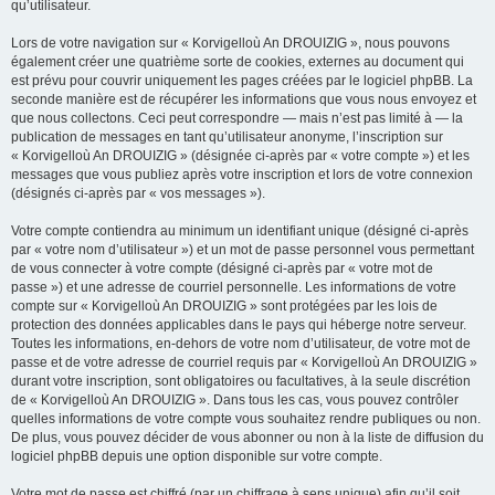
qu’utilisateur.
Lors de votre navigation sur « Korvigelloù An DROUIZIG », nous pouvons
également créer une quatrième sorte de cookies, externes au document qui
est prévu pour couvrir uniquement les pages créées par le logiciel phpBB. La
seconde manière est de récupérer les informations que vous nous envoyez et
que nous collectons. Ceci peut correspondre — mais n’est pas limité à — la
publication de messages en tant qu’utilisateur anonyme, l’inscription sur
« Korvigelloù An DROUIZIG » (désignée ci-après par « votre compte ») et les
messages que vous publiez après votre inscription et lors de votre connexion
(désignés ci-après par « vos messages »).
Votre compte contiendra au minimum un identifiant unique (désigné ci-après
par « votre nom d’utilisateur ») et un mot de passe personnel vous permettant
de vous connecter à votre compte (désigné ci-après par « votre mot de
passe ») et une adresse de courriel personnelle. Les informations de votre
compte sur « Korvigelloù An DROUIZIG » sont protégées par les lois de
protection des données applicables dans le pays qui héberge notre serveur.
Toutes les informations, en-dehors de votre nom d’utilisateur, de votre mot de
passe et de votre adresse de courriel requis par « Korvigelloù An DROUIZIG »
durant votre inscription, sont obligatoires ou facultatives, à la seule discrétion
de « Korvigelloù An DROUIZIG ». Dans tous les cas, vous pouvez contrôler
quelles informations de votre compte vous souhaitez rendre publiques ou non.
De plus, vous pouvez décider de vous abonner ou non à la liste de diffusion du
logiciel phpBB depuis une option disponible sur votre compte.
Votre mot de passe est chiffré (par un chiffrage à sens unique) afin qu’il soit