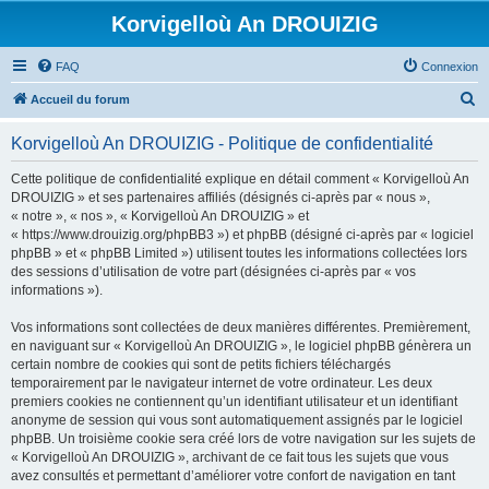
Korvigelloù An DROUIZIG
FAQ
Connexion
R
Accueil du forum
e
Korvigelloù An DROUIZIG - Politique de confidentialité
c
h
Cette politique de confidentialité explique en détail comment « Korvigelloù An
DROUIZIG » et ses partenaires affiliés (désignés ci-après par « nous »,
e
« notre », « nos », « Korvigelloù An DROUIZIG » et
r
« https://www.drouizig.org/phpBB3 ») et phpBB (désigné ci-après par « logiciel
phpBB » et « phpBB Limited ») utilisent toutes les informations collectées lors
c
des sessions d’utilisation de votre part (désignées ci-après par « vos
h
informations »).
e
Vos informations sont collectées de deux manières différentes. Premièrement,
r
en naviguant sur « Korvigelloù An DROUIZIG », le logiciel phpBB génèrera un
certain nombre de cookies qui sont de petits fichiers téléchargés
temporairement par le navigateur internet de votre ordinateur. Les deux
premiers cookies ne contiennent qu’un identifiant utilisateur et un identifiant
anonyme de session qui vous sont automatiquement assignés par le logiciel
phpBB. Un troisième cookie sera créé lors de votre navigation sur les sujets de
« Korvigelloù An DROUIZIG », archivant de ce fait tous les sujets que vous
avez consultés et permettant d’améliorer votre confort de navigation en tant