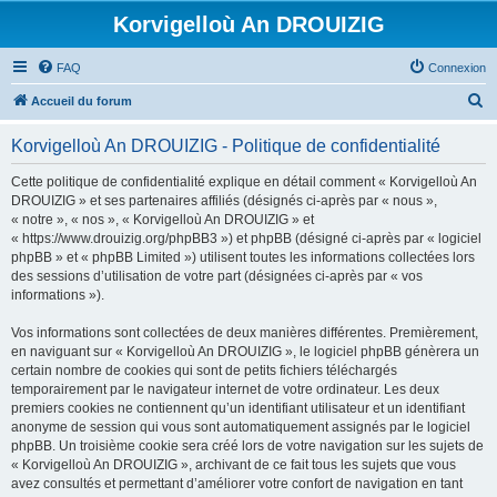
Korvigelloù An DROUIZIG
FAQ
Connexion
R
Accueil du forum
e
Korvigelloù An DROUIZIG - Politique de confidentialité
c
h
Cette politique de confidentialité explique en détail comment « Korvigelloù An
DROUIZIG » et ses partenaires affiliés (désignés ci-après par « nous »,
e
« notre », « nos », « Korvigelloù An DROUIZIG » et
r
« https://www.drouizig.org/phpBB3 ») et phpBB (désigné ci-après par « logiciel
phpBB » et « phpBB Limited ») utilisent toutes les informations collectées lors
c
des sessions d’utilisation de votre part (désignées ci-après par « vos
h
informations »).
e
Vos informations sont collectées de deux manières différentes. Premièrement,
r
en naviguant sur « Korvigelloù An DROUIZIG », le logiciel phpBB génèrera un
certain nombre de cookies qui sont de petits fichiers téléchargés
temporairement par le navigateur internet de votre ordinateur. Les deux
premiers cookies ne contiennent qu’un identifiant utilisateur et un identifiant
anonyme de session qui vous sont automatiquement assignés par le logiciel
phpBB. Un troisième cookie sera créé lors de votre navigation sur les sujets de
« Korvigelloù An DROUIZIG », archivant de ce fait tous les sujets que vous
avez consultés et permettant d’améliorer votre confort de navigation en tant