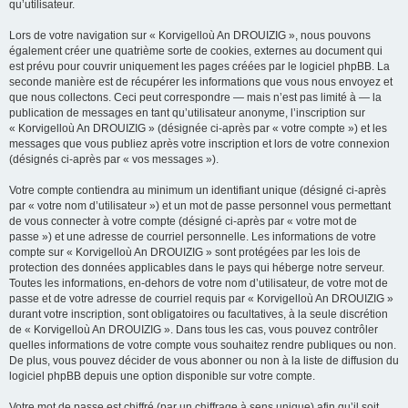
qu’utilisateur.
Lors de votre navigation sur « Korvigelloù An DROUIZIG », nous pouvons
également créer une quatrième sorte de cookies, externes au document qui
est prévu pour couvrir uniquement les pages créées par le logiciel phpBB. La
seconde manière est de récupérer les informations que vous nous envoyez et
que nous collectons. Ceci peut correspondre — mais n’est pas limité à — la
publication de messages en tant qu’utilisateur anonyme, l’inscription sur
« Korvigelloù An DROUIZIG » (désignée ci-après par « votre compte ») et les
messages que vous publiez après votre inscription et lors de votre connexion
(désignés ci-après par « vos messages »).
Votre compte contiendra au minimum un identifiant unique (désigné ci-après
par « votre nom d’utilisateur ») et un mot de passe personnel vous permettant
de vous connecter à votre compte (désigné ci-après par « votre mot de
passe ») et une adresse de courriel personnelle. Les informations de votre
compte sur « Korvigelloù An DROUIZIG » sont protégées par les lois de
protection des données applicables dans le pays qui héberge notre serveur.
Toutes les informations, en-dehors de votre nom d’utilisateur, de votre mot de
passe et de votre adresse de courriel requis par « Korvigelloù An DROUIZIG »
durant votre inscription, sont obligatoires ou facultatives, à la seule discrétion
de « Korvigelloù An DROUIZIG ». Dans tous les cas, vous pouvez contrôler
quelles informations de votre compte vous souhaitez rendre publiques ou non.
De plus, vous pouvez décider de vous abonner ou non à la liste de diffusion du
logiciel phpBB depuis une option disponible sur votre compte.
Votre mot de passe est chiffré (par un chiffrage à sens unique) afin qu’il soit