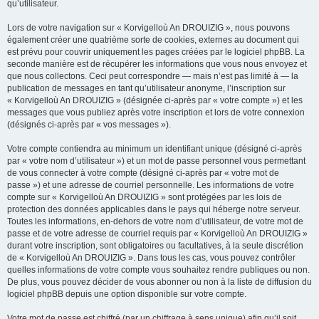
qu’utilisateur.
Lors de votre navigation sur « Korvigelloù An DROUIZIG », nous pouvons
également créer une quatrième sorte de cookies, externes au document qui
est prévu pour couvrir uniquement les pages créées par le logiciel phpBB. La
seconde manière est de récupérer les informations que vous nous envoyez et
que nous collectons. Ceci peut correspondre — mais n’est pas limité à — la
publication de messages en tant qu’utilisateur anonyme, l’inscription sur
« Korvigelloù An DROUIZIG » (désignée ci-après par « votre compte ») et les
messages que vous publiez après votre inscription et lors de votre connexion
(désignés ci-après par « vos messages »).
Votre compte contiendra au minimum un identifiant unique (désigné ci-après
par « votre nom d’utilisateur ») et un mot de passe personnel vous permettant
de vous connecter à votre compte (désigné ci-après par « votre mot de
passe ») et une adresse de courriel personnelle. Les informations de votre
compte sur « Korvigelloù An DROUIZIG » sont protégées par les lois de
protection des données applicables dans le pays qui héberge notre serveur.
Toutes les informations, en-dehors de votre nom d’utilisateur, de votre mot de
passe et de votre adresse de courriel requis par « Korvigelloù An DROUIZIG »
durant votre inscription, sont obligatoires ou facultatives, à la seule discrétion
de « Korvigelloù An DROUIZIG ». Dans tous les cas, vous pouvez contrôler
quelles informations de votre compte vous souhaitez rendre publiques ou non.
De plus, vous pouvez décider de vous abonner ou non à la liste de diffusion du
logiciel phpBB depuis une option disponible sur votre compte.
Votre mot de passe est chiffré (par un chiffrage à sens unique) afin qu’il soit