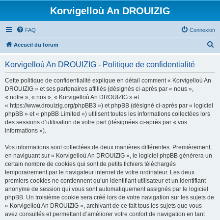
Korvigelloù An DROUIZIG
FAQ
Connexion
R
Accueil du forum
e
Korvigelloù An DROUIZIG - Politique de confidentialité
c
h
Cette politique de confidentialité explique en détail comment « Korvigelloù An
DROUIZIG » et ses partenaires affiliés (désignés ci-après par « nous »,
e
« notre », « nos », « Korvigelloù An DROUIZIG » et
r
« https://www.drouizig.org/phpBB3 ») et phpBB (désigné ci-après par « logiciel
phpBB » et « phpBB Limited ») utilisent toutes les informations collectées lors
c
des sessions d’utilisation de votre part (désignées ci-après par « vos
h
informations »).
e
Vos informations sont collectées de deux manières différentes. Premièrement,
r
en naviguant sur « Korvigelloù An DROUIZIG », le logiciel phpBB génèrera un
certain nombre de cookies qui sont de petits fichiers téléchargés
temporairement par le navigateur internet de votre ordinateur. Les deux
premiers cookies ne contiennent qu’un identifiant utilisateur et un identifiant
anonyme de session qui vous sont automatiquement assignés par le logiciel
phpBB. Un troisième cookie sera créé lors de votre navigation sur les sujets de
« Korvigelloù An DROUIZIG », archivant de ce fait tous les sujets que vous
avez consultés et permettant d’améliorer votre confort de navigation en tant