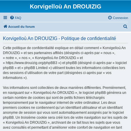
Korvigelloù An DROUIZIG
FAQ
Connexion
R
Accueil du forum
e
Korvigelloù An DROUIZIG - Politique de confidentialité
c
h
Cette politique de confidentialité explique en détail comment « Korvigelloù An
DROUIZIG » et ses partenaires affiliés (désignés ci-après par « nous »,
e
« notre », « nos », « Korvigelloù An DROUIZIG » et
r
« https://www.drouizig.org/phpBB3 ») et phpBB (désigné ci-après par « logiciel
phpBB » et « phpBB Limited ») utilisent toutes les informations collectées lors
c
des sessions d’utilisation de votre part (désignées ci-après par « vos
h
informations »).
e
Vos informations sont collectées de deux manières différentes. Premièrement,
r
en naviguant sur « Korvigelloù An DROUIZIG », le logiciel phpBB génèrera un
certain nombre de cookies qui sont de petits fichiers téléchargés
temporairement par le navigateur internet de votre ordinateur. Les deux
premiers cookies ne contiennent qu’un identifiant utilisateur et un identifiant
anonyme de session qui vous sont automatiquement assignés par le logiciel
phpBB. Un troisième cookie sera créé lors de votre navigation sur les sujets de
« Korvigelloù An DROUIZIG », archivant de ce fait tous les sujets que vous
avez consultés et permettant d’améliorer votre confort de navigation en tant