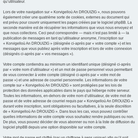
qu’utilisateur.
Lors de votre navigation sur « Korvigelloù An DROUIZIG », nous pouvons
également créer une quatrième sorte de cookies, externes au document qui
est prévu pour couvrir uniquement les pages créées par le logiciel phpBB. La
seconde manière est de récupérer les informations que vous nous envoyez et
que nous collectons. Ceci peut correspondre — mais n’est pas limité à — la
publication de messages en tant qu’utilisateur anonyme, l’inscription sur
« Korvigelloù An DROUIZIG » (désignée ci-après par « votre compte ») et les
messages que vous publiez après votre inscription et lors de votre connexion
(désignés ci-après par « vos messages »).
Votre compte contiendra au minimum un identifiant unique (désigné ci-après
par « votre nom d’utilisateur ») et un mot de passe personnel vous permettant
de vous connecter à votre compte (désigné ci-après par « votre mot de
passe ») et une adresse de courriel personnelle. Les informations de votre
compte sur « Korvigelloù An DROUIZIG » sont protégées par les lois de
protection des données applicables dans le pays qui héberge notre serveur.
Toutes les informations, en-dehors de votre nom d’utilisateur, de votre mot de
passe et de votre adresse de courriel requis par « Korvigelloù An DROUIZIG »
durant votre inscription, sont obligatoires ou facultatives, à la seule discrétion
de « Korvigelloù An DROUIZIG ». Dans tous les cas, vous pouvez contrôler
quelles informations de votre compte vous souhaitez rendre publiques ou non.
De plus, vous pouvez décider de vous abonner ou non à la liste de diffusion du
logiciel phpBB depuis une option disponible sur votre compte.
Votre mot de passe est chiffré (par un chiffrage à sens unique) afin qu’il soit