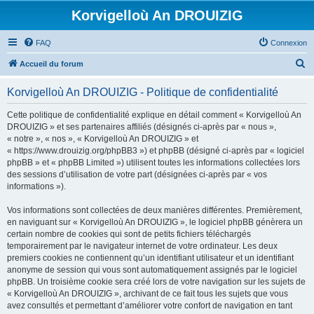
Korvigelloù An DROUIZIG
FAQ
Connexion
R
Accueil du forum
e
Korvigelloù An DROUIZIG - Politique de confidentialité
c
h
Cette politique de confidentialité explique en détail comment « Korvigelloù An
DROUIZIG » et ses partenaires affiliés (désignés ci-après par « nous »,
e
« notre », « nos », « Korvigelloù An DROUIZIG » et
r
« https://www.drouizig.org/phpBB3 ») et phpBB (désigné ci-après par « logiciel
phpBB » et « phpBB Limited ») utilisent toutes les informations collectées lors
c
des sessions d’utilisation de votre part (désignées ci-après par « vos
h
informations »).
e
Vos informations sont collectées de deux manières différentes. Premièrement,
r
en naviguant sur « Korvigelloù An DROUIZIG », le logiciel phpBB génèrera un
certain nombre de cookies qui sont de petits fichiers téléchargés
temporairement par le navigateur internet de votre ordinateur. Les deux
premiers cookies ne contiennent qu’un identifiant utilisateur et un identifiant
anonyme de session qui vous sont automatiquement assignés par le logiciel
phpBB. Un troisième cookie sera créé lors de votre navigation sur les sujets de
« Korvigelloù An DROUIZIG », archivant de ce fait tous les sujets que vous
avez consultés et permettant d’améliorer votre confort de navigation en tant