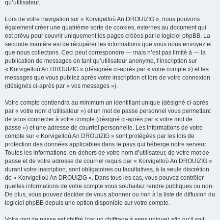
qu’utilisateur.
Lors de votre navigation sur « Korvigelloù An DROUIZIG », nous pouvons
également créer une quatrième sorte de cookies, externes au document qui
est prévu pour couvrir uniquement les pages créées par le logiciel phpBB. La
seconde manière est de récupérer les informations que vous nous envoyez et
que nous collectons. Ceci peut correspondre — mais n’est pas limité à — la
publication de messages en tant qu’utilisateur anonyme, l’inscription sur
« Korvigelloù An DROUIZIG » (désignée ci-après par « votre compte ») et les
messages que vous publiez après votre inscription et lors de votre connexion
(désignés ci-après par « vos messages »).
Votre compte contiendra au minimum un identifiant unique (désigné ci-après
par « votre nom d’utilisateur ») et un mot de passe personnel vous permettant
de vous connecter à votre compte (désigné ci-après par « votre mot de
passe ») et une adresse de courriel personnelle. Les informations de votre
compte sur « Korvigelloù An DROUIZIG » sont protégées par les lois de
protection des données applicables dans le pays qui héberge notre serveur.
Toutes les informations, en-dehors de votre nom d’utilisateur, de votre mot de
passe et de votre adresse de courriel requis par « Korvigelloù An DROUIZIG »
durant votre inscription, sont obligatoires ou facultatives, à la seule discrétion
de « Korvigelloù An DROUIZIG ». Dans tous les cas, vous pouvez contrôler
quelles informations de votre compte vous souhaitez rendre publiques ou non.
De plus, vous pouvez décider de vous abonner ou non à la liste de diffusion du
logiciel phpBB depuis une option disponible sur votre compte.
Votre mot de passe est chiffré (par un chiffrage à sens unique) afin qu’il soit