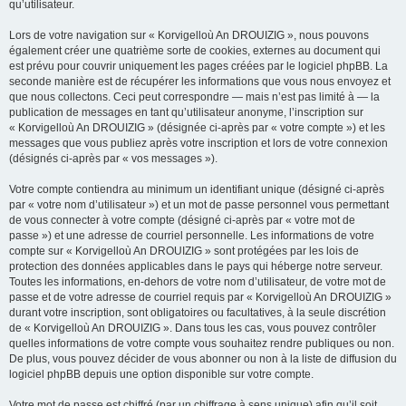
qu’utilisateur.
Lors de votre navigation sur « Korvigelloù An DROUIZIG », nous pouvons
également créer une quatrième sorte de cookies, externes au document qui
est prévu pour couvrir uniquement les pages créées par le logiciel phpBB. La
seconde manière est de récupérer les informations que vous nous envoyez et
que nous collectons. Ceci peut correspondre — mais n’est pas limité à — la
publication de messages en tant qu’utilisateur anonyme, l’inscription sur
« Korvigelloù An DROUIZIG » (désignée ci-après par « votre compte ») et les
messages que vous publiez après votre inscription et lors de votre connexion
(désignés ci-après par « vos messages »).
Votre compte contiendra au minimum un identifiant unique (désigné ci-après
par « votre nom d’utilisateur ») et un mot de passe personnel vous permettant
de vous connecter à votre compte (désigné ci-après par « votre mot de
passe ») et une adresse de courriel personnelle. Les informations de votre
compte sur « Korvigelloù An DROUIZIG » sont protégées par les lois de
protection des données applicables dans le pays qui héberge notre serveur.
Toutes les informations, en-dehors de votre nom d’utilisateur, de votre mot de
passe et de votre adresse de courriel requis par « Korvigelloù An DROUIZIG »
durant votre inscription, sont obligatoires ou facultatives, à la seule discrétion
de « Korvigelloù An DROUIZIG ». Dans tous les cas, vous pouvez contrôler
quelles informations de votre compte vous souhaitez rendre publiques ou non.
De plus, vous pouvez décider de vous abonner ou non à la liste de diffusion du
logiciel phpBB depuis une option disponible sur votre compte.
Votre mot de passe est chiffré (par un chiffrage à sens unique) afin qu’il soit