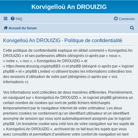
Korvigelloù An DROUIZIG
FAQ
Connexion
R
Accueil du forum
e
Korvigelloù An DROUIZIG - Politique de confidentialité
c
h
Cette politique de confidentialité explique en détail comment « Korvigelloù An
DROUIZIG » et ses partenaires affiliés (désignés ci-après par « nous »,
e
« notre », « nos », « Korvigelloù An DROUIZIG » et
r
« https://www.drouizig.org/phpBB3 ») et phpBB (désigné ci-après par « logiciel
phpBB » et « phpBB Limited ») utilisent toutes les informations collectées lors
c
des sessions d’utilisation de votre part (désignées ci-après par « vos
h
informations »).
e
Vos informations sont collectées de deux manières différentes. Premièrement,
r
en naviguant sur « Korvigelloù An DROUIZIG », le logiciel phpBB génèrera un
certain nombre de cookies qui sont de petits fichiers téléchargés
temporairement par le navigateur internet de votre ordinateur. Les deux
premiers cookies ne contiennent qu’un identifiant utilisateur et un identifiant
anonyme de session qui vous sont automatiquement assignés par le logiciel
phpBB. Un troisième cookie sera créé lors de votre navigation sur les sujets de
« Korvigelloù An DROUIZIG », archivant de ce fait tous les sujets que vous
avez consultés et permettant d’améliorer votre confort de navigation en tant