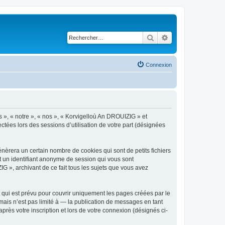
Rechercher
Recherche avancé
Connexion
s », « notre », « nos », « Korvigelloù An DROUIZIG » et
ctées lors des sessions d’utilisation de votre part (désignées
èrera un certain nombre de cookies qui sont de petits fichiers
et un identifiant anonyme de session qui vous sont
G », archivant de ce fait tous les sujets que vous avez
qui est prévu pour couvrir uniquement les pages créées par le
ais n’est pas limité à — la publication de messages en tant
rès votre inscription et lors de votre connexion (désignés ci-