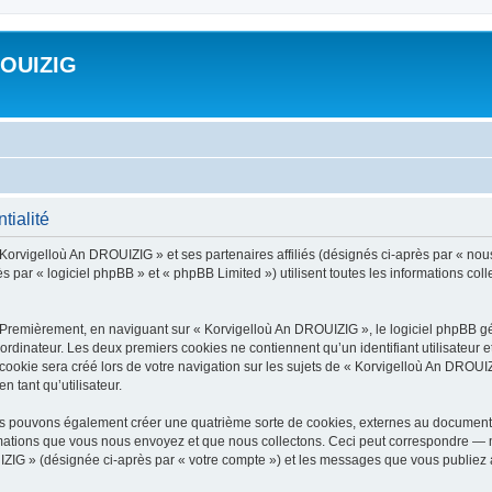
ROUIZIG
tialité
 Korvigelloù An DROUIZIG » et ses partenaires affiliés (désignés ci-après par « nou
par « logiciel phpBB » et « phpBB Limited ») utilisent toutes les informations colle
 Premièrement, en naviguant sur « Korvigelloù An DROUIZIG », le logiciel phpBB gén
ordinateur. Les deux premiers cookies ne contiennent qu’un identifiant utilisateur 
okie sera créé lors de votre navigation sur les sujets de « Korvigelloù An DROUIZI
n tant qu’utilisateur.
us pouvons également créer une quatrième sorte de cookies, externes au document 
mations que vous nous envoyez et que nous collectons. Ceci peut correspondre — m
IZIG » (désignée ci-après par « votre compte ») et les messages que vous publiez ap