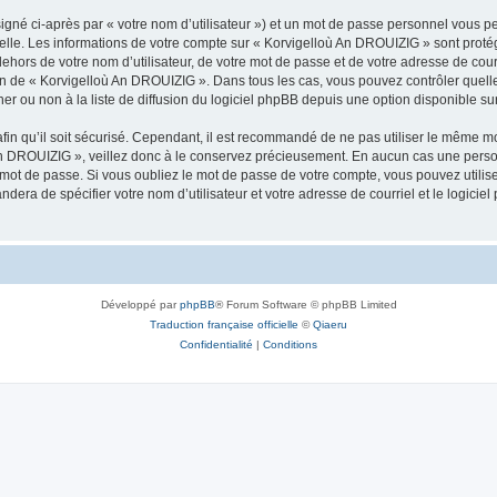
igné ci-après par « votre nom d’utilisateur ») et un mot de passe personnel vous p
nelle. Les informations de votre compte sur « Korvigelloù An DROUIZIG » sont proté
dehors de votre nom d’utilisateur, de votre mot de passe et de votre adresse de cou
rétion de « Korvigelloù An DROUIZIG ». Dans tous les cas, vous pouvez contrôler que
 ou non à la liste de diffusion du logiciel phpBB depuis une option disponible su
afin qu’il soit sécurisé. Cependant, il est recommandé de ne pas utiliser le même mot
An DROUIZIG », veillez donc à le conservez précieusement. En aucun cas une perso
 mot de passe. Si vous oubliez le mot de passe de votre compte, vous pouvez utilis
andera de spécifier votre nom d’utilisateur et votre adresse de courriel et le logi
Développé par
phpBB
® Forum Software © phpBB Limited
Traduction française officielle
©
Qiaeru
Confidentialité
|
Conditions