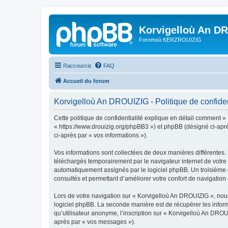
Korvigelloù An D
Foromoù KERZROUIZIG
Raccourcis
FAQ
Accueil du forum
Korvigelloù An DROUIZIG - Politique de confiden
Cette politique de confidentialité explique en détail comment «
« https://www.drouizig.org/phpBB3 ») et phpBB (désigné ci-après 
ci-après par « vos informations »).
Vos informations sont collectées de deux manières différentes.
téléchargés temporairement par le navigateur internet de votre 
automatiquement assignés par le logiciel phpBB. Un troisième co
consultés et permettant d’améliorer votre confort de navigation e
Lors de votre navigation sur « Korvigelloù An DROUIZIG », no
logiciel phpBB. La seconde manière est de récupérer les infor
qu’utilisateur anonyme, l’inscription sur « Korvigelloù An DROU
après par « vos messages »).