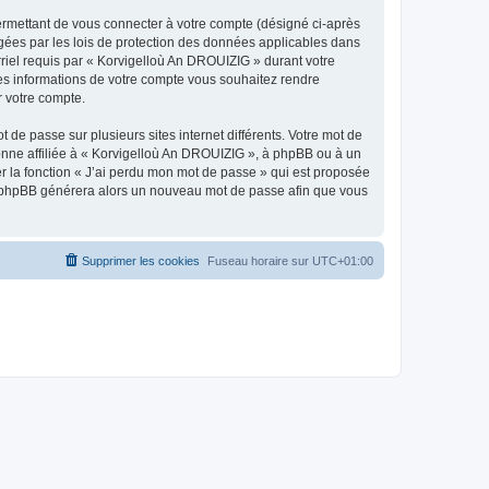
ermettant de vous connecter à votre compte (désigné ci-après
gées par les lois de protection des données applicables dans
rriel requis par « Korvigelloù An DROUIZIG » durant votre
lles informations de votre compte vous souhaitez rendre
r votre compte.
 de passe sur plusieurs sites internet différents. Votre mot de
nne affiliée à « Korvigelloù An DROUIZIG », à phpBB ou à un
er la fonction « J’ai perdu mon mot de passe » qui est proposée
ciel phpBB générera alors un nouveau mot de passe afin que vous
Supprimer les cookies
Fuseau horaire sur
UTC+01:00