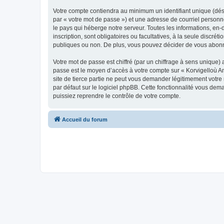
Votre compte contiendra au minimum un identifiant unique (dés
par « votre mot de passe ») et une adresse de courriel person
le pays qui héberge notre serveur. Toutes les informations, en-
inscription, sont obligatoires ou facultatives, à la seule disc
publiques ou non. De plus, vous pouvez décider de vous abonner
Votre mot de passe est chiffré (par un chiffrage à sens unique) 
passe est le moyen d’accès à votre compte sur « Korvigelloù 
site de tierce partie ne peut vous demander légitimement votre
par défaut sur le logiciel phpBB. Cette fonctionnalité vous dem
puissiez reprendre le contrôle de votre compte.
Accueil du forum