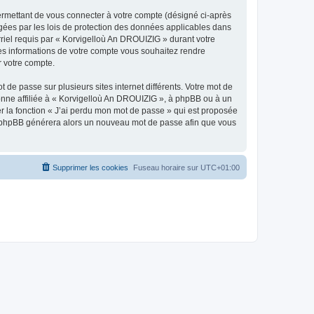
ermettant de vous connecter à votre compte (désigné ci-après
gées par les lois de protection des données applicables dans
rriel requis par « Korvigelloù An DROUIZIG » durant votre
lles informations de votre compte vous souhaitez rendre
r votre compte.
 de passe sur plusieurs sites internet différents. Votre mot de
nne affiliée à « Korvigelloù An DROUIZIG », à phpBB ou à un
er la fonction « J’ai perdu mon mot de passe » qui est proposée
ciel phpBB générera alors un nouveau mot de passe afin que vous
Supprimer les cookies
Fuseau horaire sur
UTC+01:00