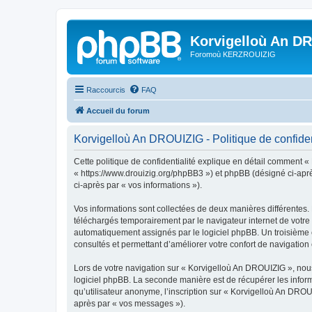
Korvigelloù An D
Foromoù KERZROUIZIG
Raccourcis
FAQ
Accueil du forum
Korvigelloù An DROUIZIG - Politique de confiden
Cette politique de confidentialité explique en détail comment «
« https://www.drouizig.org/phpBB3 ») et phpBB (désigné ci-après 
ci-après par « vos informations »).
Vos informations sont collectées de deux manières différentes.
téléchargés temporairement par le navigateur internet de votre 
automatiquement assignés par le logiciel phpBB. Un troisième co
consultés et permettant d’améliorer votre confort de navigation e
Lors de votre navigation sur « Korvigelloù An DROUIZIG », no
logiciel phpBB. La seconde manière est de récupérer les infor
qu’utilisateur anonyme, l’inscription sur « Korvigelloù An DROU
après par « vos messages »).