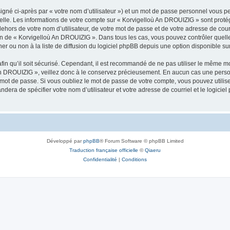
igné ci-après par « votre nom d’utilisateur ») et un mot de passe personnel vous p
nelle. Les informations de votre compte sur « Korvigelloù An DROUIZIG » sont proté
dehors de votre nom d’utilisateur, de votre mot de passe et de votre adresse de cou
rétion de « Korvigelloù An DROUIZIG ». Dans tous les cas, vous pouvez contrôler que
 ou non à la liste de diffusion du logiciel phpBB depuis une option disponible su
afin qu’il soit sécurisé. Cependant, il est recommandé de ne pas utiliser le même mot
An DROUIZIG », veillez donc à le conservez précieusement. En aucun cas une perso
 mot de passe. Si vous oubliez le mot de passe de votre compte, vous pouvez utilis
andera de spécifier votre nom d’utilisateur et votre adresse de courriel et le logi
Développé par
phpBB
® Forum Software © phpBB Limited
Traduction française officielle
©
Qiaeru
Confidentialité
|
Conditions