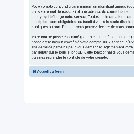
Votre compte contiendra au minimum un identifiant unique (dés
par « votre mot de passe ») et une adresse de courriel person
le pays qui héberge notre serveur. Toutes les informations, en-
inscription, sont obligatoires ou facultatives, à la seule disc
publiques ou non. De plus, vous pouvez décider de vous abonner
Votre mot de passe est chiffré (par un chiffrage à sens unique) 
passe est le moyen d’accès à votre compte sur « Korvigelloù 
site de tierce partie ne peut vous demander légitimement votre
par défaut sur le logiciel phpBB. Cette fonctionnalité vous dem
puissiez reprendre le contrôle de votre compte.
Accueil du forum