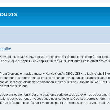
ROUIZIG
tialité
 Korvigelloù An DROUIZIG » et ses partenaires affiliés (désignés ci-après par « nou
par « logiciel phpBB » et « phpBB Limited ») utilisent toutes les informations colle
 Premièrement, en naviguant sur « Korvigelloù An DROUIZIG », le logiciel phpBB gén
ordinateur. Les deux premiers cookies ne contiennent qu’un identifiant utilisateur 
okie sera créé lors de votre navigation sur les sujets de « Korvigelloù An DROUIZI
n tant qu’utilisateur.
us pouvons également créer une quatrième sorte de cookies, externes au document 
mations que vous nous envoyez et que nous collectons. Ceci peut correspondre — m
IZIG » (désignée ci-après par « votre compte ») et les messages que vous publiez ap