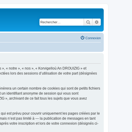
Rechercher
Recherche avancé
Connexion
s », « notre », « nos », « Korvigelloù An DROUIZIG » et
ctées lors des sessions d’utilisation de votre part (désignées
èrera un certain nombre de cookies qui sont de petits fichiers
et un identifiant anonyme de session qui vous sont
G », archivant de ce fait tous les sujets que vous avez
qui est prévu pour couvrir uniquement les pages créées par le
ais n’est pas limité à — la publication de messages en tant
rès votre inscription et lors de votre connexion (désignés ci-