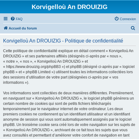
Korvigelloù An DROUIZIG
FAQ
Connexion
R
Accueil du forum
e
Korvigelloù An DROUIZIG - Politique de confidentialité
c
h
Cette politique de confidentialité explique en détail comment « Korvigelloù An
DROUIZIG » et ses partenaires affiliés (désignés ci-après par « nous »,
e
« notre », « nos », « Korvigelloù An DROUIZIG » et
r
« https://www.drouizig.org/phpBB3 ») et phpBB (désigné ci-après par « logiciel
phpBB » et « phpBB Limited ») utilisent toutes les informations collectées lors
c
des sessions d’utilisation de votre part (désignées ci-après par « vos
h
informations »).
e
Vos informations sont collectées de deux manières différentes. Premièrement,
r
en naviguant sur « Korvigelloù An DROUIZIG », le logiciel phpBB génèrera un
certain nombre de cookies qui sont de petits fichiers téléchargés
temporairement par le navigateur internet de votre ordinateur. Les deux
premiers cookies ne contiennent qu’un identifiant utilisateur et un identifiant
anonyme de session qui vous sont automatiquement assignés par le logiciel
phpBB. Un troisième cookie sera créé lors de votre navigation sur les sujets de
« Korvigelloù An DROUIZIG », archivant de ce fait tous les sujets que vous
avez consultés et permettant d’améliorer votre confort de navigation en tant