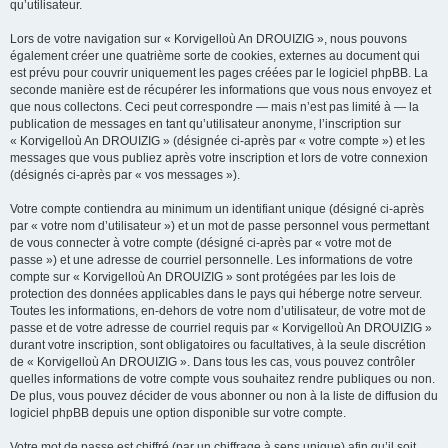
qu’utilisateur.
Lors de votre navigation sur « Korvigelloù An DROUIZIG », nous pouvons
également créer une quatrième sorte de cookies, externes au document qui
est prévu pour couvrir uniquement les pages créées par le logiciel phpBB. La
seconde manière est de récupérer les informations que vous nous envoyez et
que nous collectons. Ceci peut correspondre — mais n’est pas limité à — la
publication de messages en tant qu’utilisateur anonyme, l’inscription sur
« Korvigelloù An DROUIZIG » (désignée ci-après par « votre compte ») et les
messages que vous publiez après votre inscription et lors de votre connexion
(désignés ci-après par « vos messages »).
Votre compte contiendra au minimum un identifiant unique (désigné ci-après
par « votre nom d’utilisateur ») et un mot de passe personnel vous permettant
de vous connecter à votre compte (désigné ci-après par « votre mot de
passe ») et une adresse de courriel personnelle. Les informations de votre
compte sur « Korvigelloù An DROUIZIG » sont protégées par les lois de
protection des données applicables dans le pays qui héberge notre serveur.
Toutes les informations, en-dehors de votre nom d’utilisateur, de votre mot de
passe et de votre adresse de courriel requis par « Korvigelloù An DROUIZIG »
durant votre inscription, sont obligatoires ou facultatives, à la seule discrétion
de « Korvigelloù An DROUIZIG ». Dans tous les cas, vous pouvez contrôler
quelles informations de votre compte vous souhaitez rendre publiques ou non.
De plus, vous pouvez décider de vous abonner ou non à la liste de diffusion du
logiciel phpBB depuis une option disponible sur votre compte.
Votre mot de passe est chiffré (par un chiffrage à sens unique) afin qu’il soit