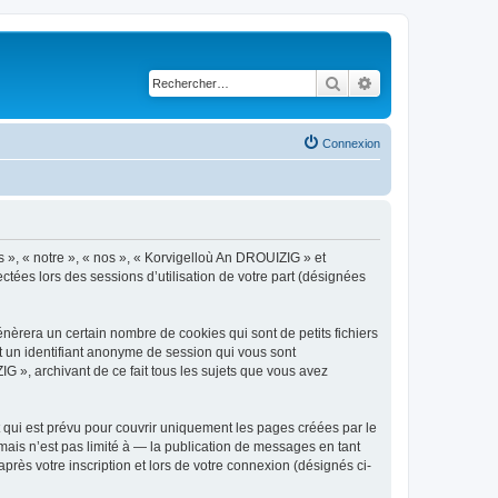
Rechercher
Recherche avancé
Connexion
s », « notre », « nos », « Korvigelloù An DROUIZIG » et
ctées lors des sessions d’utilisation de votre part (désignées
èrera un certain nombre de cookies qui sont de petits fichiers
et un identifiant anonyme de session qui vous sont
G », archivant de ce fait tous les sujets que vous avez
qui est prévu pour couvrir uniquement les pages créées par le
ais n’est pas limité à — la publication de messages en tant
rès votre inscription et lors de votre connexion (désignés ci-