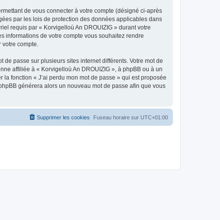
ermettant de vous connecter à votre compte (désigné ci-après
gées par les lois de protection des données applicables dans
rriel requis par « Korvigelloù An DROUIZIG » durant votre
lles informations de votre compte vous souhaitez rendre
r votre compte.
 de passe sur plusieurs sites internet différents. Votre mot de
nne affiliée à « Korvigelloù An DROUIZIG », à phpBB ou à un
er la fonction « J’ai perdu mon mot de passe » qui est proposée
ciel phpBB générera alors un nouveau mot de passe afin que vous
Supprimer les cookies
Fuseau horaire sur
UTC+01:00