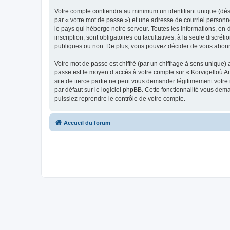
Votre compte contiendra au minimum un identifiant unique (dés
par « votre mot de passe ») et une adresse de courriel person
le pays qui héberge notre serveur. Toutes les informations, en-
inscription, sont obligatoires ou facultatives, à la seule disc
publiques ou non. De plus, vous pouvez décider de vous abonner
Votre mot de passe est chiffré (par un chiffrage à sens unique) 
passe est le moyen d’accès à votre compte sur « Korvigelloù 
site de tierce partie ne peut vous demander légitimement votre
par défaut sur le logiciel phpBB. Cette fonctionnalité vous dem
puissiez reprendre le contrôle de votre compte.
Accueil du forum