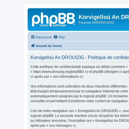
Korvigelloù An D
Foromoù KERZROUIZIG
Raccourcis
FAQ
Accueil du forum
Korvigelloù An DROUIZIG - Politique de confiden
Cette politique de confidentialité explique en détail comment «
« https://www.drouizig.org/phpBB3 ») et phpBB (désigné ci-après 
ci-après par « vos informations »).
Vos informations sont collectées de deux manières différentes.
téléchargés temporairement par le navigateur internet de votre 
automatiquement assignés par le logiciel phpBB. Un troisième co
consultés et permettant d’améliorer votre confort de navigation e
Lors de votre navigation sur « Korvigelloù An DROUIZIG », no
logiciel phpBB. La seconde manière est de récupérer les infor
qu’utilisateur anonyme, l’inscription sur « Korvigelloù An DROU
après par « vos messages »).