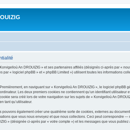
ROUIZIG
tialité
 Korvigelloù An DROUIZIG » et ses partenaires affiliés (désignés ci-après par « nou
par « logiciel phpBB » et « phpBB Limited ») utilisent toutes les informations colle
 Premièrement, en naviguant sur « Korvigelloù An DROUIZIG », le logiciel phpBB gén
ordinateur. Les deux premiers cookies ne contiennent qu’un identifiant utilisateur 
okie sera créé lors de votre navigation sur les sujets de « Korvigelloù An DROUIZI
n tant qu’utilisateur.
us pouvons également créer une quatrième sorte de cookies, externes au document 
mations que vous nous envoyez et que nous collectons. Ceci peut correspondre — m
IZIG » (désignée ci-après par « votre compte ») et les messages que vous publiez ap