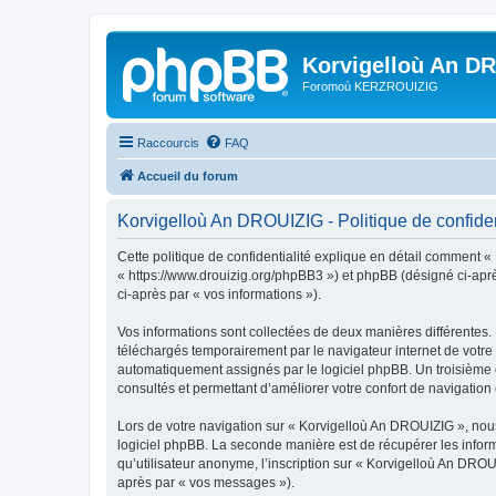
Korvigelloù An D
Foromoù KERZROUIZIG
Raccourcis
FAQ
Accueil du forum
Korvigelloù An DROUIZIG - Politique de confiden
Cette politique de confidentialité explique en détail comment «
« https://www.drouizig.org/phpBB3 ») et phpBB (désigné ci-après 
ci-après par « vos informations »).
Vos informations sont collectées de deux manières différentes.
téléchargés temporairement par le navigateur internet de votre 
automatiquement assignés par le logiciel phpBB. Un troisième co
consultés et permettant d’améliorer votre confort de navigation e
Lors de votre navigation sur « Korvigelloù An DROUIZIG », no
logiciel phpBB. La seconde manière est de récupérer les infor
qu’utilisateur anonyme, l’inscription sur « Korvigelloù An DROU
après par « vos messages »).