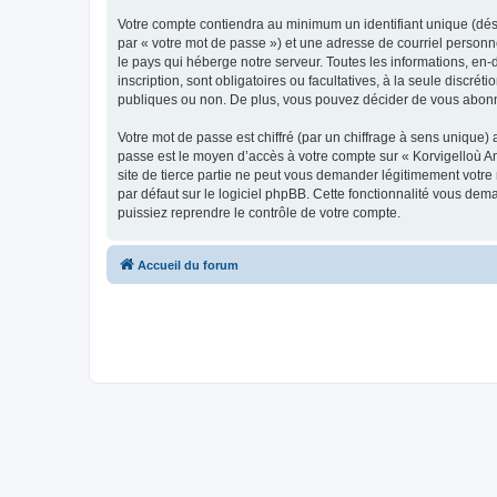
Votre compte contiendra au minimum un identifiant unique (dés
par « votre mot de passe ») et une adresse de courriel person
le pays qui héberge notre serveur. Toutes les informations, en-
inscription, sont obligatoires ou facultatives, à la seule disc
publiques ou non. De plus, vous pouvez décider de vous abonner
Votre mot de passe est chiffré (par un chiffrage à sens unique) 
passe est le moyen d’accès à votre compte sur « Korvigelloù 
site de tierce partie ne peut vous demander légitimement votre
par défaut sur le logiciel phpBB. Cette fonctionnalité vous dem
puissiez reprendre le contrôle de votre compte.
Accueil du forum