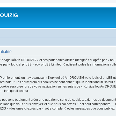
ROUIZIG
tialité
 Korvigelloù An DROUIZIG » et ses partenaires affiliés (désignés ci-après par « nou
par « logiciel phpBB » et « phpBB Limited ») utilisent toutes les informations colle
 Premièrement, en naviguant sur « Korvigelloù An DROUIZIG », le logiciel phpBB gén
ordinateur. Les deux premiers cookies ne contiennent qu’un identifiant utilisateur 
okie sera créé lors de votre navigation sur les sujets de « Korvigelloù An DROUIZI
n tant qu’utilisateur.
us pouvons également créer une quatrième sorte de cookies, externes au document 
mations que vous nous envoyez et que nous collectons. Ceci peut correspondre — m
IZIG » (désignée ci-après par « votre compte ») et les messages que vous publiez ap