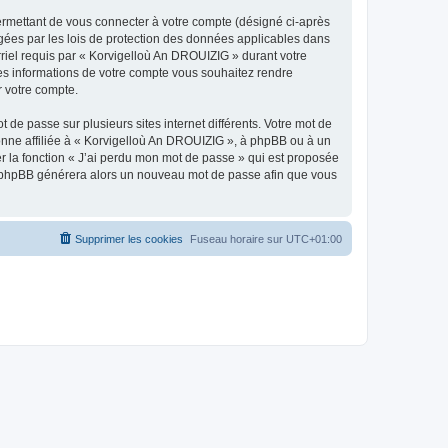
ermettant de vous connecter à votre compte (désigné ci-après
gées par les lois de protection des données applicables dans
rriel requis par « Korvigelloù An DROUIZIG » durant votre
lles informations de votre compte vous souhaitez rendre
r votre compte.
 de passe sur plusieurs sites internet différents. Votre mot de
nne affiliée à « Korvigelloù An DROUIZIG », à phpBB ou à un
er la fonction « J’ai perdu mon mot de passe » qui est proposée
ciel phpBB générera alors un nouveau mot de passe afin que vous
Supprimer les cookies
Fuseau horaire sur
UTC+01:00