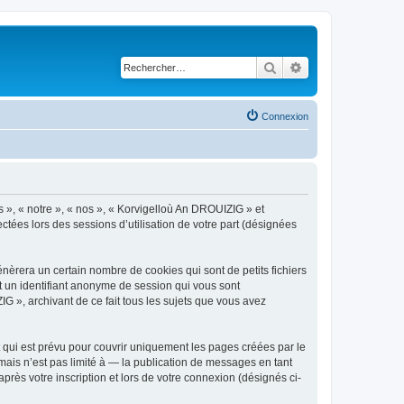
Rechercher
Recherche avancé
Connexion
s », « notre », « nos », « Korvigelloù An DROUIZIG » et
ctées lors des sessions d’utilisation de votre part (désignées
èrera un certain nombre de cookies qui sont de petits fichiers
et un identifiant anonyme de session qui vous sont
G », archivant de ce fait tous les sujets que vous avez
qui est prévu pour couvrir uniquement les pages créées par le
ais n’est pas limité à — la publication de messages en tant
rès votre inscription et lors de votre connexion (désignés ci-