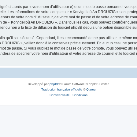
igné ci-après par « votre nom d’utilisateur ») et un mot de passe personnel vous p
nelle. Les informations de votre compte sur « Korvigelloù An DROUIZIG » sont proté
dehors de votre nom d’utilisateur, de votre mot de passe et de votre adresse de cou
rétion de « Korvigelloù An DROUIZIG ». Dans tous les cas, vous pouvez contrôler que
 ou non à la liste de diffusion du logiciel phpBB depuis une option disponible su
afin qu’il soit sécurisé. Cependant, il est recommandé de ne pas utiliser le même mot
An DROUIZIG », veillez donc à le conservez précieusement. En aucun cas une perso
 mot de passe. Si vous oubliez le mot de passe de votre compte, vous pouvez utilis
andera de spécifier votre nom d’utilisateur et votre adresse de courriel et le logi
Développé par
phpBB
® Forum Software © phpBB Limited
Traduction française officielle
©
Qiaeru
Confidentialité
|
Conditions