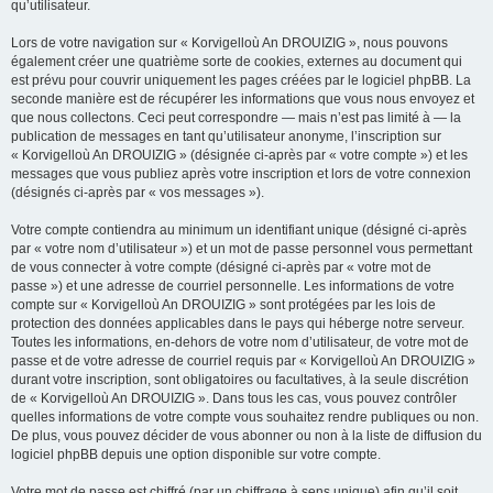
qu’utilisateur.
Lors de votre navigation sur « Korvigelloù An DROUIZIG », nous pouvons
également créer une quatrième sorte de cookies, externes au document qui
est prévu pour couvrir uniquement les pages créées par le logiciel phpBB. La
seconde manière est de récupérer les informations que vous nous envoyez et
que nous collectons. Ceci peut correspondre — mais n’est pas limité à — la
publication de messages en tant qu’utilisateur anonyme, l’inscription sur
« Korvigelloù An DROUIZIG » (désignée ci-après par « votre compte ») et les
messages que vous publiez après votre inscription et lors de votre connexion
(désignés ci-après par « vos messages »).
Votre compte contiendra au minimum un identifiant unique (désigné ci-après
par « votre nom d’utilisateur ») et un mot de passe personnel vous permettant
de vous connecter à votre compte (désigné ci-après par « votre mot de
passe ») et une adresse de courriel personnelle. Les informations de votre
compte sur « Korvigelloù An DROUIZIG » sont protégées par les lois de
protection des données applicables dans le pays qui héberge notre serveur.
Toutes les informations, en-dehors de votre nom d’utilisateur, de votre mot de
passe et de votre adresse de courriel requis par « Korvigelloù An DROUIZIG »
durant votre inscription, sont obligatoires ou facultatives, à la seule discrétion
de « Korvigelloù An DROUIZIG ». Dans tous les cas, vous pouvez contrôler
quelles informations de votre compte vous souhaitez rendre publiques ou non.
De plus, vous pouvez décider de vous abonner ou non à la liste de diffusion du
logiciel phpBB depuis une option disponible sur votre compte.
Votre mot de passe est chiffré (par un chiffrage à sens unique) afin qu’il soit