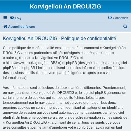
Korvigelloù An DROUIZIG
FAQ
Connexion
R
Accueil du forum
e
Korvigelloù An DROUIZIG - Politique de confidentialité
c
h
Cette politique de confidentialité explique en détail comment « Korvigelloù An
DROUIZIG » et ses partenaires affiliés (désignés ci-après par « nous »,
e
« notre », « nos », « Korvigelloù An DROUIZIG » et
r
« https://www.drouizig.org/phpBB3 ») et phpBB (désigné ci-après par « logiciel
phpBB » et « phpBB Limited ») utilisent toutes les informations collectées lors
c
des sessions d’utilisation de votre part (désignées ci-après par « vos
h
informations »).
e
Vos informations sont collectées de deux manières différentes. Premièrement,
r
en naviguant sur « Korvigelloù An DROUIZIG », le logiciel phpBB génèrera un
certain nombre de cookies qui sont de petits fichiers téléchargés
temporairement par le navigateur internet de votre ordinateur. Les deux
premiers cookies ne contiennent qu’un identifiant utilisateur et un identifiant
anonyme de session qui vous sont automatiquement assignés par le logiciel
phpBB. Un troisième cookie sera créé lors de votre navigation sur les sujets de
« Korvigelloù An DROUIZIG », archivant de ce fait tous les sujets que vous
avez consultés et permettant d’améliorer votre confort de navigation en tant