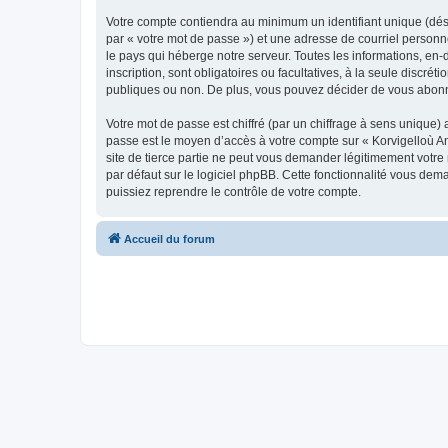
Votre compte contiendra au minimum un identifiant unique (dés
par « votre mot de passe ») et une adresse de courriel person
le pays qui héberge notre serveur. Toutes les informations, en-
inscription, sont obligatoires ou facultatives, à la seule disc
publiques ou non. De plus, vous pouvez décider de vous abonner
Votre mot de passe est chiffré (par un chiffrage à sens unique) 
passe est le moyen d’accès à votre compte sur « Korvigelloù 
site de tierce partie ne peut vous demander légitimement votre
par défaut sur le logiciel phpBB. Cette fonctionnalité vous dem
puissiez reprendre le contrôle de votre compte.
Accueil du forum