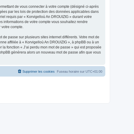
ermettant de vous connecter à votre compte (désigné ci-après
gées par les lois de protection des données applicables dans
rriel requis par « Korvigelloù An DROUIZIG » durant votre
lles informations de votre compte vous souhaitez rendre
r votre compte.
 de passe sur plusieurs sites internet différents. Votre mot de
nne affiliée à « Korvigelloù An DROUIZIG », à phpBB ou à un
er la fonction « J’ai perdu mon mot de passe » qui est proposée
ciel phpBB générera alors un nouveau mot de passe afin que vous
Supprimer les cookies
Fuseau horaire sur
UTC+01:00