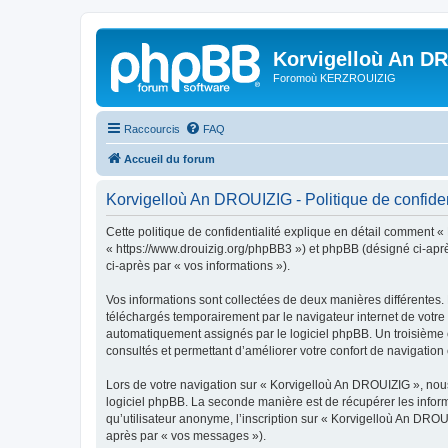
Korvigelloù An D
Foromoù KERZROUIZIG
Raccourcis
FAQ
Accueil du forum
Korvigelloù An DROUIZIG - Politique de confiden
Cette politique de confidentialité explique en détail comment «
« https://www.drouizig.org/phpBB3 ») et phpBB (désigné ci-après 
ci-après par « vos informations »).
Vos informations sont collectées de deux manières différentes.
téléchargés temporairement par le navigateur internet de votre 
automatiquement assignés par le logiciel phpBB. Un troisième co
consultés et permettant d’améliorer votre confort de navigation e
Lors de votre navigation sur « Korvigelloù An DROUIZIG », no
logiciel phpBB. La seconde manière est de récupérer les infor
qu’utilisateur anonyme, l’inscription sur « Korvigelloù An DROU
après par « vos messages »).