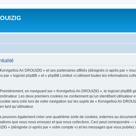
ROUIZIG
tialité
 Korvigelloù An DROUIZIG » et ses partenaires affiliés (désignés ci-après par « nou
par « logiciel phpBB » et « phpBB Limited ») utilisent toutes les informations colle
 Premièrement, en naviguant sur « Korvigelloù An DROUIZIG », le logiciel phpBB gén
ordinateur. Les deux premiers cookies ne contiennent qu’un identifiant utilisateur 
okie sera créé lors de votre navigation sur les sujets de « Korvigelloù An DROUIZI
n tant qu’utilisateur.
us pouvons également créer une quatrième sorte de cookies, externes au document 
mations que vous nous envoyez et que nous collectons. Ceci peut correspondre — m
IZIG » (désignée ci-après par « votre compte ») et les messages que vous publiez ap