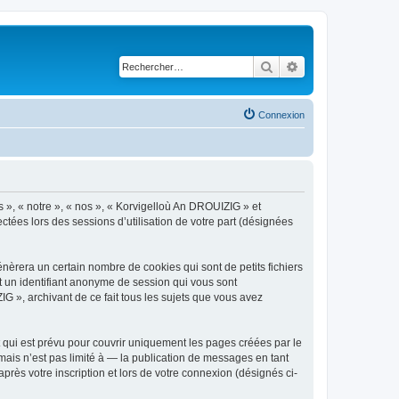
Rechercher
Recherche avancé
Connexion
s », « notre », « nos », « Korvigelloù An DROUIZIG » et
ctées lors des sessions d’utilisation de votre part (désignées
èrera un certain nombre de cookies qui sont de petits fichiers
et un identifiant anonyme de session qui vous sont
G », archivant de ce fait tous les sujets que vous avez
qui est prévu pour couvrir uniquement les pages créées par le
ais n’est pas limité à — la publication de messages en tant
rès votre inscription et lors de votre connexion (désignés ci-