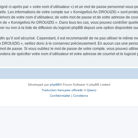
igné ci-après par « votre nom d’utilisateur ») et un mot de passe personnel vous p
nelle. Les informations de votre compte sur « Korvigelloù An DROUIZIG » sont proté
dehors de votre nom d’utilisateur, de votre mot de passe et de votre adresse de cou
rétion de « Korvigelloù An DROUIZIG ». Dans tous les cas, vous pouvez contrôler que
 ou non à la liste de diffusion du logiciel phpBB depuis une option disponible su
afin qu’il soit sécurisé. Cependant, il est recommandé de ne pas utiliser le même mot
An DROUIZIG », veillez donc à le conservez précieusement. En aucun cas une perso
 mot de passe. Si vous oubliez le mot de passe de votre compte, vous pouvez utilis
andera de spécifier votre nom d’utilisateur et votre adresse de courriel et le logi
Développé par
phpBB
® Forum Software © phpBB Limited
Traduction française officielle
©
Qiaeru
Confidentialité
|
Conditions