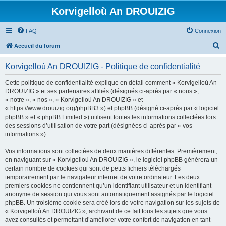
Korvigelloù An DROUIZIG
FAQ
Connexion
R
Accueil du forum
e
Korvigelloù An DROUIZIG - Politique de confidentialité
c
h
Cette politique de confidentialité explique en détail comment « Korvigelloù An
DROUIZIG » et ses partenaires affiliés (désignés ci-après par « nous »,
e
« notre », « nos », « Korvigelloù An DROUIZIG » et
r
« https://www.drouizig.org/phpBB3 ») et phpBB (désigné ci-après par « logiciel
phpBB » et « phpBB Limited ») utilisent toutes les informations collectées lors
c
des sessions d’utilisation de votre part (désignées ci-après par « vos
h
informations »).
e
Vos informations sont collectées de deux manières différentes. Premièrement,
r
en naviguant sur « Korvigelloù An DROUIZIG », le logiciel phpBB génèrera un
certain nombre de cookies qui sont de petits fichiers téléchargés
temporairement par le navigateur internet de votre ordinateur. Les deux
premiers cookies ne contiennent qu’un identifiant utilisateur et un identifiant
anonyme de session qui vous sont automatiquement assignés par le logiciel
phpBB. Un troisième cookie sera créé lors de votre navigation sur les sujets de
« Korvigelloù An DROUIZIG », archivant de ce fait tous les sujets que vous
avez consultés et permettant d’améliorer votre confort de navigation en tant