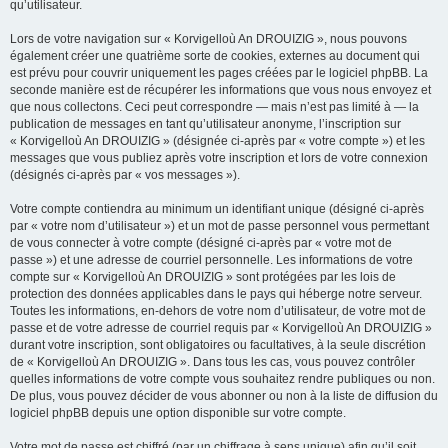
qu’utilisateur.
Lors de votre navigation sur « Korvigelloù An DROUIZIG », nous pouvons
également créer une quatrième sorte de cookies, externes au document qui
est prévu pour couvrir uniquement les pages créées par le logiciel phpBB. La
seconde manière est de récupérer les informations que vous nous envoyez et
que nous collectons. Ceci peut correspondre — mais n’est pas limité à — la
publication de messages en tant qu’utilisateur anonyme, l’inscription sur
« Korvigelloù An DROUIZIG » (désignée ci-après par « votre compte ») et les
messages que vous publiez après votre inscription et lors de votre connexion
(désignés ci-après par « vos messages »).
Votre compte contiendra au minimum un identifiant unique (désigné ci-après
par « votre nom d’utilisateur ») et un mot de passe personnel vous permettant
de vous connecter à votre compte (désigné ci-après par « votre mot de
passe ») et une adresse de courriel personnelle. Les informations de votre
compte sur « Korvigelloù An DROUIZIG » sont protégées par les lois de
protection des données applicables dans le pays qui héberge notre serveur.
Toutes les informations, en-dehors de votre nom d’utilisateur, de votre mot de
passe et de votre adresse de courriel requis par « Korvigelloù An DROUIZIG »
durant votre inscription, sont obligatoires ou facultatives, à la seule discrétion
de « Korvigelloù An DROUIZIG ». Dans tous les cas, vous pouvez contrôler
quelles informations de votre compte vous souhaitez rendre publiques ou non.
De plus, vous pouvez décider de vous abonner ou non à la liste de diffusion du
logiciel phpBB depuis une option disponible sur votre compte.
Votre mot de passe est chiffré (par un chiffrage à sens unique) afin qu’il soit