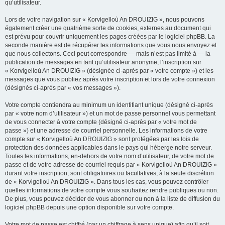
qu’utilisateur.
Lors de votre navigation sur « Korvigelloù An DROUIZIG », nous pouvons
également créer une quatrième sorte de cookies, externes au document qui
est prévu pour couvrir uniquement les pages créées par le logiciel phpBB. La
seconde manière est de récupérer les informations que vous nous envoyez et
que nous collectons. Ceci peut correspondre — mais n’est pas limité à — la
publication de messages en tant qu’utilisateur anonyme, l’inscription sur
« Korvigelloù An DROUIZIG » (désignée ci-après par « votre compte ») et les
messages que vous publiez après votre inscription et lors de votre connexion
(désignés ci-après par « vos messages »).
Votre compte contiendra au minimum un identifiant unique (désigné ci-après
par « votre nom d’utilisateur ») et un mot de passe personnel vous permettant
de vous connecter à votre compte (désigné ci-après par « votre mot de
passe ») et une adresse de courriel personnelle. Les informations de votre
compte sur « Korvigelloù An DROUIZIG » sont protégées par les lois de
protection des données applicables dans le pays qui héberge notre serveur.
Toutes les informations, en-dehors de votre nom d’utilisateur, de votre mot de
passe et de votre adresse de courriel requis par « Korvigelloù An DROUIZIG »
durant votre inscription, sont obligatoires ou facultatives, à la seule discrétion
de « Korvigelloù An DROUIZIG ». Dans tous les cas, vous pouvez contrôler
quelles informations de votre compte vous souhaitez rendre publiques ou non.
De plus, vous pouvez décider de vous abonner ou non à la liste de diffusion du
logiciel phpBB depuis une option disponible sur votre compte.
Votre mot de passe est chiffré (par un chiffrage à sens unique) afin qu’il soit