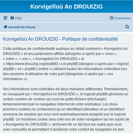
Korvigelloù An DROUIZIG
FAQ
Connexion
R
Accueil du forum
e
Korvigelloù An DROUIZIG - Politique de confidentialité
c
h
Cette politique de confidentialité explique en détail comment « Korvigelloù An
DROUIZIG » et ses partenaires affiliés (désignés ci-après par « nous »,
e
« notre », « nos », « Korvigelloù An DROUIZIG » et
r
« https://www.drouizig.org/phpBB3 ») et phpBB (désigné ci-après par « logiciel
phpBB » et « phpBB Limited ») utilisent toutes les informations collectées lors
c
des sessions d’utilisation de votre part (désignées ci-après par « vos
h
informations »).
e
Vos informations sont collectées de deux manières différentes. Premièrement,
r
en naviguant sur « Korvigelloù An DROUIZIG », le logiciel phpBB génèrera un
certain nombre de cookies qui sont de petits fichiers téléchargés
temporairement par le navigateur internet de votre ordinateur. Les deux
premiers cookies ne contiennent qu’un identifiant utilisateur et un identifiant
anonyme de session qui vous sont automatiquement assignés par le logiciel
phpBB. Un troisième cookie sera créé lors de votre navigation sur les sujets de
« Korvigelloù An DROUIZIG », archivant de ce fait tous les sujets que vous
avez consultés et permettant d’améliorer votre confort de navigation en tant