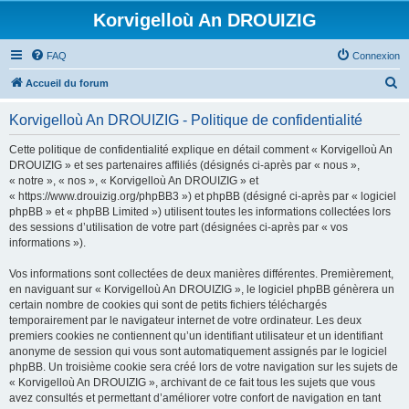
Korvigelloù An DROUIZIG
FAQ
Connexion
R
Accueil du forum
e
Korvigelloù An DROUIZIG - Politique de confidentialité
c
h
Cette politique de confidentialité explique en détail comment « Korvigelloù An
DROUIZIG » et ses partenaires affiliés (désignés ci-après par « nous »,
e
« notre », « nos », « Korvigelloù An DROUIZIG » et
r
« https://www.drouizig.org/phpBB3 ») et phpBB (désigné ci-après par « logiciel
phpBB » et « phpBB Limited ») utilisent toutes les informations collectées lors
c
des sessions d’utilisation de votre part (désignées ci-après par « vos
h
informations »).
e
Vos informations sont collectées de deux manières différentes. Premièrement,
r
en naviguant sur « Korvigelloù An DROUIZIG », le logiciel phpBB génèrera un
certain nombre de cookies qui sont de petits fichiers téléchargés
temporairement par le navigateur internet de votre ordinateur. Les deux
premiers cookies ne contiennent qu’un identifiant utilisateur et un identifiant
anonyme de session qui vous sont automatiquement assignés par le logiciel
phpBB. Un troisième cookie sera créé lors de votre navigation sur les sujets de
« Korvigelloù An DROUIZIG », archivant de ce fait tous les sujets que vous
avez consultés et permettant d’améliorer votre confort de navigation en tant