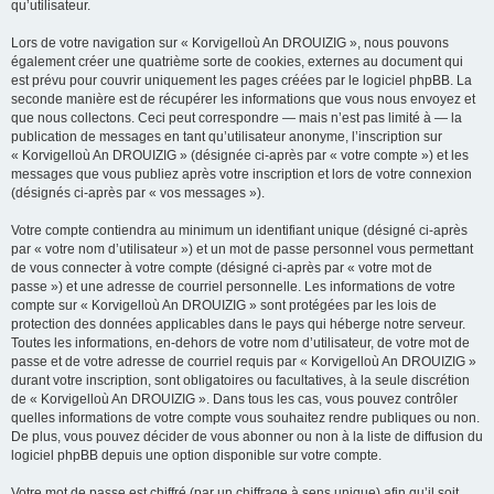
qu’utilisateur.
Lors de votre navigation sur « Korvigelloù An DROUIZIG », nous pouvons
également créer une quatrième sorte de cookies, externes au document qui
est prévu pour couvrir uniquement les pages créées par le logiciel phpBB. La
seconde manière est de récupérer les informations que vous nous envoyez et
que nous collectons. Ceci peut correspondre — mais n’est pas limité à — la
publication de messages en tant qu’utilisateur anonyme, l’inscription sur
« Korvigelloù An DROUIZIG » (désignée ci-après par « votre compte ») et les
messages que vous publiez après votre inscription et lors de votre connexion
(désignés ci-après par « vos messages »).
Votre compte contiendra au minimum un identifiant unique (désigné ci-après
par « votre nom d’utilisateur ») et un mot de passe personnel vous permettant
de vous connecter à votre compte (désigné ci-après par « votre mot de
passe ») et une adresse de courriel personnelle. Les informations de votre
compte sur « Korvigelloù An DROUIZIG » sont protégées par les lois de
protection des données applicables dans le pays qui héberge notre serveur.
Toutes les informations, en-dehors de votre nom d’utilisateur, de votre mot de
passe et de votre adresse de courriel requis par « Korvigelloù An DROUIZIG »
durant votre inscription, sont obligatoires ou facultatives, à la seule discrétion
de « Korvigelloù An DROUIZIG ». Dans tous les cas, vous pouvez contrôler
quelles informations de votre compte vous souhaitez rendre publiques ou non.
De plus, vous pouvez décider de vous abonner ou non à la liste de diffusion du
logiciel phpBB depuis une option disponible sur votre compte.
Votre mot de passe est chiffré (par un chiffrage à sens unique) afin qu’il soit