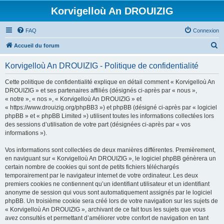
Korvigelloù An DROUIZIG
FAQ
Connexion
R
Accueil du forum
e
Korvigelloù An DROUIZIG - Politique de confidentialité
c
h
Cette politique de confidentialité explique en détail comment « Korvigelloù An
DROUIZIG » et ses partenaires affiliés (désignés ci-après par « nous »,
e
« notre », « nos », « Korvigelloù An DROUIZIG » et
r
« https://www.drouizig.org/phpBB3 ») et phpBB (désigné ci-après par « logiciel
phpBB » et « phpBB Limited ») utilisent toutes les informations collectées lors
c
des sessions d’utilisation de votre part (désignées ci-après par « vos
h
informations »).
e
Vos informations sont collectées de deux manières différentes. Premièrement,
r
en naviguant sur « Korvigelloù An DROUIZIG », le logiciel phpBB génèrera un
certain nombre de cookies qui sont de petits fichiers téléchargés
temporairement par le navigateur internet de votre ordinateur. Les deux
premiers cookies ne contiennent qu’un identifiant utilisateur et un identifiant
anonyme de session qui vous sont automatiquement assignés par le logiciel
phpBB. Un troisième cookie sera créé lors de votre navigation sur les sujets de
« Korvigelloù An DROUIZIG », archivant de ce fait tous les sujets que vous
avez consultés et permettant d’améliorer votre confort de navigation en tant