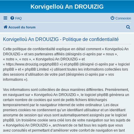
Korvigelloù An DROUIZIG
FAQ
Connexion
R
Accueil du forum
e
Korvigelloù An DROUIZIG - Politique de confidentialité
c
h
Cette politique de confidentialité explique en détail comment « Korvigelloù An
DROUIZIG » et ses partenaires affiliés (désignés ci-après par « nous »,
e
« notre », « nos », « Korvigelloù An DROUIZIG » et
r
« https://www.drouizig.org/phpBB3 ») et phpBB (désigné ci-après par « logiciel
phpBB » et « phpBB Limited ») utilisent toutes les informations collectées lors
c
des sessions d’utilisation de votre part (désignées ci-après par « vos
h
informations »).
e
Vos informations sont collectées de deux manières différentes. Premièrement,
r
en naviguant sur « Korvigelloù An DROUIZIG », le logiciel phpBB génèrera un
certain nombre de cookies qui sont de petits fichiers téléchargés
temporairement par le navigateur internet de votre ordinateur. Les deux
premiers cookies ne contiennent qu’un identifiant utilisateur et un identifiant
anonyme de session qui vous sont automatiquement assignés par le logiciel
phpBB. Un troisième cookie sera créé lors de votre navigation sur les sujets de
« Korvigelloù An DROUIZIG », archivant de ce fait tous les sujets que vous
avez consultés et permettant d’améliorer votre confort de navigation en tant