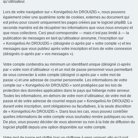
qu’utilisateur.
Lors de votre navigation sur « Korvigelloù An DROUIZIG », nous pouvons
également créer une quatrième sorte de cookies, externes au document qui
est prévu pour couvrir uniquement les pages créées par le logiciel phpBB. La
seconde manière est de récupérer les informations que vous nous envoyez et
que nous collectons. Ceci peut correspondre — mais n’est pas limité à — la
publication de messages en tant qu’utilisateur anonyme, l’inscription sur
« Korvigelloù An DROUIZIG » (désignée ci-après par « votre compte ») et les
messages que vous publiez après votre inscription et lors de votre connexion
(désignés ci-après par « vos messages »).
Votre compte contiendra au minimum un identifiant unique (désigné ci-après
par « votre nom d’utilisateur ») et un mot de passe personnel vous permettant
de vous connecter à votre compte (désigné ci-après par « votre mot de
passe ») et une adresse de courriel personnelle. Les informations de votre
compte sur « Korvigelloù An DROUIZIG » sont protégées par les lois de
protection des données applicables dans le pays qui héberge notre serveur.
Toutes les informations, en-dehors de votre nom d’utilisateur, de votre mot de
passe et de votre adresse de courriel requis par « Korvigelloù An DROUIZIG »
durant votre inscription, sont obligatoires ou facultatives, à la seule discrétion
de « Korvigelloù An DROUIZIG ». Dans tous les cas, vous pouvez contrôler
quelles informations de votre compte vous souhaitez rendre publiques ou non.
De plus, vous pouvez décider de vous abonner ou non à la liste de diffusion du
logiciel phpBB depuis une option disponible sur votre compte.
Votre mot de passe est chiffré (par un chiffrage à sens unique) afin qu’il soit