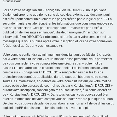
qu’utilisateur.
Lors de votre navigation sur « Korvigelloù An DROUIZIG », nous pouvons
également créer une quatrième sorte de cookies, externes au document qui
est prévu pour couvrir uniquement les pages créées par le logiciel phpBB. La
seconde manière est de récupérer les informations que vous nous envoyez et
que nous collectons. Ceci peut correspondre — mais n’est pas limité à — la
publication de messages en tant qu’utilisateur anonyme, l’inscription sur
« Korvigelloù An DROUIZIG » (désignée ci-après par « votre compte ») et les
messages que vous publiez après votre inscription et lors de votre connexion
(désignés ci-après par « vos messages »).
Votre compte contiendra au minimum un identifiant unique (désigné ci-après
par « votre nom d’utilisateur ») et un mot de passe personnel vous permettant
de vous connecter à votre compte (désigné ci-après par « votre mot de
passe ») et une adresse de courriel personnelle. Les informations de votre
compte sur « Korvigelloù An DROUIZIG » sont protégées par les lois de
protection des données applicables dans le pays qui héberge notre serveur.
Toutes les informations, en-dehors de votre nom d’utilisateur, de votre mot de
passe et de votre adresse de courriel requis par « Korvigelloù An DROUIZIG »
durant votre inscription, sont obligatoires ou facultatives, à la seule discrétion
de « Korvigelloù An DROUIZIG ». Dans tous les cas, vous pouvez contrôler
quelles informations de votre compte vous souhaitez rendre publiques ou non.
De plus, vous pouvez décider de vous abonner ou non à la liste de diffusion du
logiciel phpBB depuis une option disponible sur votre compte.
Votre mot de passe est chiffré (par un chiffrage à sens unique) afin qu’il soit