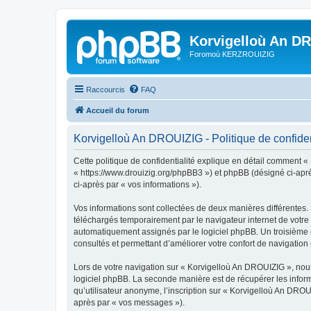
Korvigelloù An D
Foromoù KERZROUIZIG
Raccourcis
FAQ
Accueil du forum
Korvigelloù An DROUIZIG - Politique de confiden
Cette politique de confidentialité explique en détail comment «
« https://www.drouizig.org/phpBB3 ») et phpBB (désigné ci-après 
ci-après par « vos informations »).
Vos informations sont collectées de deux manières différentes.
téléchargés temporairement par le navigateur internet de votre 
automatiquement assignés par le logiciel phpBB. Un troisième co
consultés et permettant d’améliorer votre confort de navigation e
Lors de votre navigation sur « Korvigelloù An DROUIZIG », no
logiciel phpBB. La seconde manière est de récupérer les infor
qu’utilisateur anonyme, l’inscription sur « Korvigelloù An DROU
après par « vos messages »).