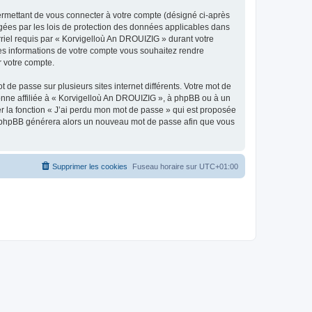
ermettant de vous connecter à votre compte (désigné ci-après
gées par les lois de protection des données applicables dans
rriel requis par « Korvigelloù An DROUIZIG » durant votre
lles informations de votre compte vous souhaitez rendre
r votre compte.
 de passe sur plusieurs sites internet différents. Votre mot de
nne affiliée à « Korvigelloù An DROUIZIG », à phpBB ou à un
er la fonction « J’ai perdu mon mot de passe » qui est proposée
ciel phpBB générera alors un nouveau mot de passe afin que vous
Supprimer les cookies
Fuseau horaire sur
UTC+01:00