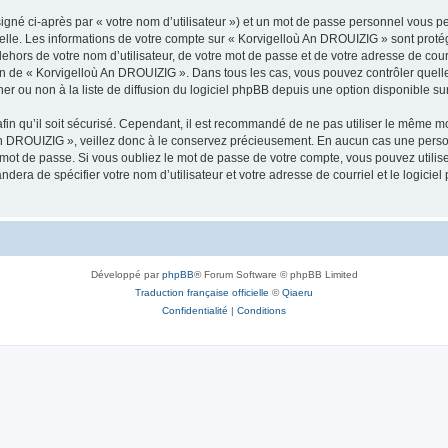
igné ci-après par « votre nom d’utilisateur ») et un mot de passe personnel vous p
nelle. Les informations de votre compte sur « Korvigelloù An DROUIZIG » sont proté
dehors de votre nom d’utilisateur, de votre mot de passe et de votre adresse de cou
rétion de « Korvigelloù An DROUIZIG ». Dans tous les cas, vous pouvez contrôler que
 ou non à la liste de diffusion du logiciel phpBB depuis une option disponible su
afin qu’il soit sécurisé. Cependant, il est recommandé de ne pas utiliser le même mot
An DROUIZIG », veillez donc à le conservez précieusement. En aucun cas une perso
 mot de passe. Si vous oubliez le mot de passe de votre compte, vous pouvez utilis
andera de spécifier votre nom d’utilisateur et votre adresse de courriel et le logi
Développé par
phpBB
® Forum Software © phpBB Limited
Traduction française officielle
©
Qiaeru
Confidentialité
|
Conditions