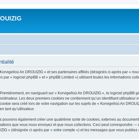
ROUIZIG
tialité
 Korvigelloù An DROUIZIG » et ses partenaires affiliés (désignés ci-après par « nou
par « logiciel phpBB » et « phpBB Limited ») utilisent toutes les informations colle
 Premièrement, en naviguant sur « Korvigelloù An DROUIZIG », le logiciel phpBB gén
ordinateur. Les deux premiers cookies ne contiennent qu’un identifiant utilisateur 
okie sera créé lors de votre navigation sur les sujets de « Korvigelloù An DROUIZI
n tant qu’utilisateur.
us pouvons également créer une quatrième sorte de cookies, externes au document 
mations que vous nous envoyez et que nous collectons. Ceci peut correspondre — m
IZIG » (désignée ci-après par « votre compte ») et les messages que vous publiez ap