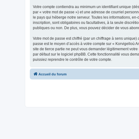
Votre compte contiendra au minimum un identifiant unique (dés
par « votre mot de passe ») et une adresse de courriel person
le pays qui héberge notre serveur. Toutes les informations, en-
inscription, sont obligatoires ou facultatives, à la seule disc
publiques ou non. De plus, vous pouvez décider de vous abonner
Votre mot de passe est chiffré (par un chiffrage à sens unique) 
passe est le moyen d’accès à votre compte sur « Korvigelloù 
site de tierce partie ne peut vous demander légitimement votre
par défaut sur le logiciel phpBB. Cette fonctionnalité vous dem
puissiez reprendre le contrôle de votre compte.
Accueil du forum