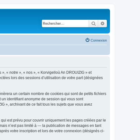
Rechercher
Recherche avancé
Connexion
s », « notre », « nos », « Korvigelloù An DROUIZIG » et
ctées lors des sessions d’utilisation de votre part (désignées
èrera un certain nombre de cookies qui sont de petits fichiers
et un identifiant anonyme de session qui vous sont
G », archivant de ce fait tous les sujets que vous avez
qui est prévu pour couvrir uniquement les pages créées par le
ais n’est pas limité à — la publication de messages en tant
rès votre inscription et lors de votre connexion (désignés ci-