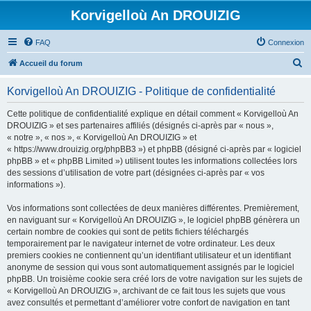
Korvigelloù An DROUIZIG
FAQ
Connexion
R
Accueil du forum
e
Korvigelloù An DROUIZIG - Politique de confidentialité
c
h
Cette politique de confidentialité explique en détail comment « Korvigelloù An
DROUIZIG » et ses partenaires affiliés (désignés ci-après par « nous »,
e
« notre », « nos », « Korvigelloù An DROUIZIG » et
r
« https://www.drouizig.org/phpBB3 ») et phpBB (désigné ci-après par « logiciel
phpBB » et « phpBB Limited ») utilisent toutes les informations collectées lors
c
des sessions d’utilisation de votre part (désignées ci-après par « vos
h
informations »).
e
Vos informations sont collectées de deux manières différentes. Premièrement,
r
en naviguant sur « Korvigelloù An DROUIZIG », le logiciel phpBB génèrera un
certain nombre de cookies qui sont de petits fichiers téléchargés
temporairement par le navigateur internet de votre ordinateur. Les deux
premiers cookies ne contiennent qu’un identifiant utilisateur et un identifiant
anonyme de session qui vous sont automatiquement assignés par le logiciel
phpBB. Un troisième cookie sera créé lors de votre navigation sur les sujets de
« Korvigelloù An DROUIZIG », archivant de ce fait tous les sujets que vous
avez consultés et permettant d’améliorer votre confort de navigation en tant