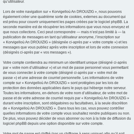
qu’utilisateur.
Lors de votre navigation sur « Korvigelloù An DROUIZIG », nous pouvons
également créer une quatrième sorte de cookies, externes au document qui
est prévu pour couvrir uniquement les pages créées par le logiciel phpBB. La
seconde manière est de récupérer les informations que vous nous envoyez et
que nous collectons. Ceci peut correspondre — mais n’est pas limité à — la
publication de messages en tant qu’utilisateur anonyme, l’inscription sur
« Korvigelloù An DROUIZIG » (désignée ci-après par « votre compte ») et les
messages que vous publiez après votre inscription et lors de votre connexion
(désignés ci-après par « vos messages »).
Votre compte contiendra au minimum un identifiant unique (désigné ci-après
par « votre nom d’utilisateur ») et un mot de passe personnel vous permettant
de vous connecter à votre compte (désigné ci-après par « votre mot de
passe ») et une adresse de courriel personnelle. Les informations de votre
compte sur « Korvigelloù An DROUIZIG » sont protégées par les lois de
protection des données applicables dans le pays qui héberge notre serveur.
Toutes les informations, en-dehors de votre nom d’utilisateur, de votre mot de
passe et de votre adresse de courriel requis par « Korvigelloù An DROUIZIG »
durant votre inscription, sont obligatoires ou facultatives, à la seule discrétion
de « Korvigelloù An DROUIZIG ». Dans tous les cas, vous pouvez contrôler
quelles informations de votre compte vous souhaitez rendre publiques ou non.
De plus, vous pouvez décider de vous abonner ou non à la liste de diffusion du
logiciel phpBB depuis une option disponible sur votre compte.
Votre mot de passe est chiffré (par un chiffrage à sens unique) afin qu’il soit