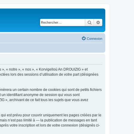
Rechercher
Recherche avancé
Connexion
s », « notre », « nos », « Korvigelloù An DROUIZIG » et
ctées lors des sessions d’utilisation de votre part (désignées
èrera un certain nombre de cookies qui sont de petits fichiers
et un identifiant anonyme de session qui vous sont
G », archivant de ce fait tous les sujets que vous avez
qui est prévu pour couvrir uniquement les pages créées par le
ais n’est pas limité à — la publication de messages en tant
rès votre inscription et lors de votre connexion (désignés ci-