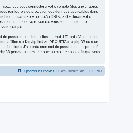
ermettant de vous connecter à votre compte (désigné ci-après
gées par les lois de protection des données applicables dans
rriel requis par « Korvigelloù An DROUIZIG » durant votre
lles informations de votre compte vous souhaitez rendre
r votre compte.
 de passe sur plusieurs sites internet différents. Votre mot de
nne affiliée à « Korvigelloù An DROUIZIG », à phpBB ou à un
er la fonction « J’ai perdu mon mot de passe » qui est proposée
ciel phpBB générera alors un nouveau mot de passe afin que vous
Supprimer les cookies
Fuseau horaire sur
UTC+01:00