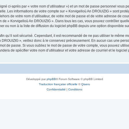
igné ci-après par « votre nom d’utilisateur ») et un mot de passe personnel vous p
nelle. Les informations de votre compte sur « Korvigelloù An DROUIZIG » sont proté
dehors de votre nom d’utilisateur, de votre mot de passe et de votre adresse de cou
rétion de « Korvigelloù An DROUIZIG ». Dans tous les cas, vous pouvez contrôler que
 ou non à la liste de diffusion du logiciel phpBB depuis une option disponible su
afin qu’il soit sécurisé. Cependant, il est recommandé de ne pas utiliser le même mot
An DROUIZIG », veillez donc à le conservez précieusement. En aucun cas une perso
 mot de passe. Si vous oubliez le mot de passe de votre compte, vous pouvez utilis
andera de spécifier votre nom d’utilisateur et votre adresse de courriel et le logi
Développé par
phpBB
® Forum Software © phpBB Limited
Traduction française officielle
©
Qiaeru
Confidentialité
|
Conditions