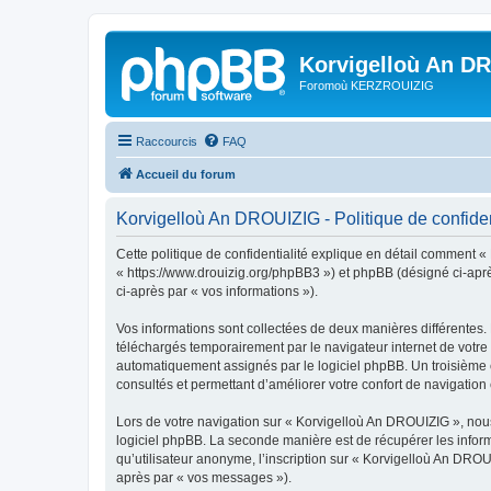
Korvigelloù An D
Foromoù KERZROUIZIG
Raccourcis
FAQ
Accueil du forum
Korvigelloù An DROUIZIG - Politique de confiden
Cette politique de confidentialité explique en détail comment «
« https://www.drouizig.org/phpBB3 ») et phpBB (désigné ci-après 
ci-après par « vos informations »).
Vos informations sont collectées de deux manières différentes.
téléchargés temporairement par le navigateur internet de votre 
automatiquement assignés par le logiciel phpBB. Un troisième co
consultés et permettant d’améliorer votre confort de navigation e
Lors de votre navigation sur « Korvigelloù An DROUIZIG », no
logiciel phpBB. La seconde manière est de récupérer les infor
qu’utilisateur anonyme, l’inscription sur « Korvigelloù An DROU
après par « vos messages »).