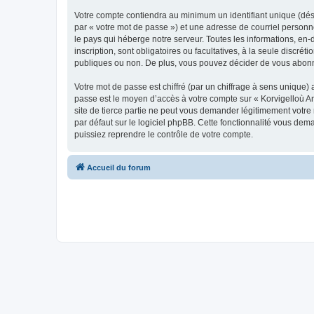
Votre compte contiendra au minimum un identifiant unique (dés
par « votre mot de passe ») et une adresse de courriel person
le pays qui héberge notre serveur. Toutes les informations, en-
inscription, sont obligatoires ou facultatives, à la seule disc
publiques ou non. De plus, vous pouvez décider de vous abonner
Votre mot de passe est chiffré (par un chiffrage à sens unique) 
passe est le moyen d’accès à votre compte sur « Korvigelloù 
site de tierce partie ne peut vous demander légitimement votre
par défaut sur le logiciel phpBB. Cette fonctionnalité vous dem
puissiez reprendre le contrôle de votre compte.
Accueil du forum