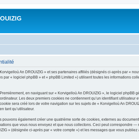
ROUIZIG
tialité
 Korvigelloù An DROUIZIG » et ses partenaires affiliés (désignés ci-après par « nou
par « logiciel phpBB » et « phpBB Limited ») utilisent toutes les informations colle
 Premièrement, en naviguant sur « Korvigelloù An DROUIZIG », le logiciel phpBB gén
ordinateur. Les deux premiers cookies ne contiennent qu’un identifiant utilisateur 
okie sera créé lors de votre navigation sur les sujets de « Korvigelloù An DROUIZI
n tant qu’utilisateur.
us pouvons également créer une quatrième sorte de cookies, externes au document 
mations que vous nous envoyez et que nous collectons. Ceci peut correspondre — m
IZIG » (désignée ci-après par « votre compte ») et les messages que vous publiez ap