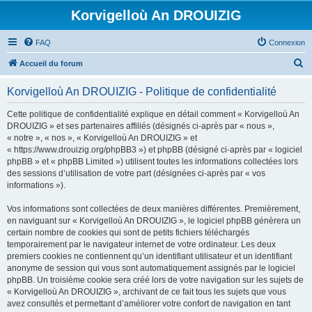
Korvigelloù An DROUIZIG
FAQ
Connexion
R
Accueil du forum
e
Korvigelloù An DROUIZIG - Politique de confidentialité
c
h
Cette politique de confidentialité explique en détail comment « Korvigelloù An
DROUIZIG » et ses partenaires affiliés (désignés ci-après par « nous »,
e
« notre », « nos », « Korvigelloù An DROUIZIG » et
r
« https://www.drouizig.org/phpBB3 ») et phpBB (désigné ci-après par « logiciel
phpBB » et « phpBB Limited ») utilisent toutes les informations collectées lors
c
des sessions d’utilisation de votre part (désignées ci-après par « vos
h
informations »).
e
Vos informations sont collectées de deux manières différentes. Premièrement,
r
en naviguant sur « Korvigelloù An DROUIZIG », le logiciel phpBB génèrera un
certain nombre de cookies qui sont de petits fichiers téléchargés
temporairement par le navigateur internet de votre ordinateur. Les deux
premiers cookies ne contiennent qu’un identifiant utilisateur et un identifiant
anonyme de session qui vous sont automatiquement assignés par le logiciel
phpBB. Un troisième cookie sera créé lors de votre navigation sur les sujets de
« Korvigelloù An DROUIZIG », archivant de ce fait tous les sujets que vous
avez consultés et permettant d’améliorer votre confort de navigation en tant