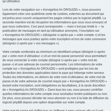
qu’utilisateur.
Lors de votre navigation sur « Korvigelloù An DROUIZIG », nous pouvons
également créer une quatrième sorte de cookies, externes au document qui
est prévu pour couvrir uniquement les pages créées par le logiciel phpBB. La
seconde manière est de récupérer les informations que vous nous envoyez et
que nous collectons. Ceci peut correspondre — mais n’est pas limité à — la
publication de messages en tant qu’utilisateur anonyme, l’inscription sur
« Korvigelloù An DROUIZIG » (désignée ci-après par « votre compte ») et les
messages que vous publiez après votre inscription et lors de votre connexion
(désignés ci-après par « vos messages »).
Votre compte contiendra au minimum un identifiant unique (désigné ci-après
par « votre nom d’utilisateur ») et un mot de passe personnel vous permettant
de vous connecter à votre compte (désigné ci-après par « votre mot de
passe ») et une adresse de courriel personnelle. Les informations de votre
compte sur « Korvigelloù An DROUIZIG » sont protégées par les lois de
protection des données applicables dans le pays qui héberge notre serveur.
Toutes les informations, en-dehors de votre nom d’utilisateur, de votre mot de
passe et de votre adresse de courriel requis par « Korvigelloù An DROUIZIG »
durant votre inscription, sont obligatoires ou facultatives, à la seule discrétion
de « Korvigelloù An DROUIZIG ». Dans tous les cas, vous pouvez contrôler
quelles informations de votre compte vous souhaitez rendre publiques ou non.
De plus, vous pouvez décider de vous abonner ou non à la liste de diffusion du
logiciel phpBB depuis une option disponible sur votre compte.
Votre mot de passe est chiffré (par un chiffrage à sens unique) afin qu’il soit