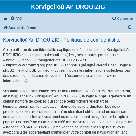
Korvigelloù An DROUIZIG
FAQ
Connexion
R
Accueil du forum
e
Korvigelloù An DROUIZIG - Politique de confidentialité
c
h
Cette politique de confidentialité explique en détail comment « Korvigelloù An
DROUIZIG » et ses partenaires affiliés (désignés ci-après par « nous »,
e
« notre », « nos », « Korvigelloù An DROUIZIG » et
r
« https://www.drouizig.org/phpBB3 ») et phpBB (désigné ci-après par « logiciel
phpBB » et « phpBB Limited ») utilisent toutes les informations collectées lors
c
des sessions d’utilisation de votre part (désignées ci-après par « vos
h
informations »).
e
Vos informations sont collectées de deux manières différentes. Premièrement,
r
en naviguant sur « Korvigelloù An DROUIZIG », le logiciel phpBB génèrera un
certain nombre de cookies qui sont de petits fichiers téléchargés
temporairement par le navigateur internet de votre ordinateur. Les deux
premiers cookies ne contiennent qu’un identifiant utilisateur et un identifiant
anonyme de session qui vous sont automatiquement assignés par le logiciel
phpBB. Un troisième cookie sera créé lors de votre navigation sur les sujets de
« Korvigelloù An DROUIZIG », archivant de ce fait tous les sujets que vous
avez consultés et permettant d’améliorer votre confort de navigation en tant