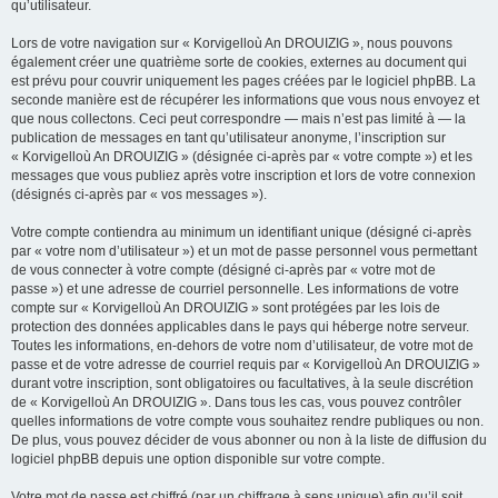
qu’utilisateur.
Lors de votre navigation sur « Korvigelloù An DROUIZIG », nous pouvons
également créer une quatrième sorte de cookies, externes au document qui
est prévu pour couvrir uniquement les pages créées par le logiciel phpBB. La
seconde manière est de récupérer les informations que vous nous envoyez et
que nous collectons. Ceci peut correspondre — mais n’est pas limité à — la
publication de messages en tant qu’utilisateur anonyme, l’inscription sur
« Korvigelloù An DROUIZIG » (désignée ci-après par « votre compte ») et les
messages que vous publiez après votre inscription et lors de votre connexion
(désignés ci-après par « vos messages »).
Votre compte contiendra au minimum un identifiant unique (désigné ci-après
par « votre nom d’utilisateur ») et un mot de passe personnel vous permettant
de vous connecter à votre compte (désigné ci-après par « votre mot de
passe ») et une adresse de courriel personnelle. Les informations de votre
compte sur « Korvigelloù An DROUIZIG » sont protégées par les lois de
protection des données applicables dans le pays qui héberge notre serveur.
Toutes les informations, en-dehors de votre nom d’utilisateur, de votre mot de
passe et de votre adresse de courriel requis par « Korvigelloù An DROUIZIG »
durant votre inscription, sont obligatoires ou facultatives, à la seule discrétion
de « Korvigelloù An DROUIZIG ». Dans tous les cas, vous pouvez contrôler
quelles informations de votre compte vous souhaitez rendre publiques ou non.
De plus, vous pouvez décider de vous abonner ou non à la liste de diffusion du
logiciel phpBB depuis une option disponible sur votre compte.
Votre mot de passe est chiffré (par un chiffrage à sens unique) afin qu’il soit