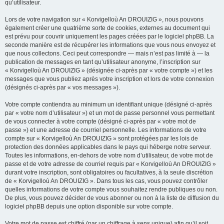
qu’utilisateur.
Lors de votre navigation sur « Korvigelloù An DROUIZIG », nous pouvons
également créer une quatrième sorte de cookies, externes au document qui
est prévu pour couvrir uniquement les pages créées par le logiciel phpBB. La
seconde manière est de récupérer les informations que vous nous envoyez et
que nous collectons. Ceci peut correspondre — mais n’est pas limité à — la
publication de messages en tant qu’utilisateur anonyme, l’inscription sur
« Korvigelloù An DROUIZIG » (désignée ci-après par « votre compte ») et les
messages que vous publiez après votre inscription et lors de votre connexion
(désignés ci-après par « vos messages »).
Votre compte contiendra au minimum un identifiant unique (désigné ci-après
par « votre nom d’utilisateur ») et un mot de passe personnel vous permettant
de vous connecter à votre compte (désigné ci-après par « votre mot de
passe ») et une adresse de courriel personnelle. Les informations de votre
compte sur « Korvigelloù An DROUIZIG » sont protégées par les lois de
protection des données applicables dans le pays qui héberge notre serveur.
Toutes les informations, en-dehors de votre nom d’utilisateur, de votre mot de
passe et de votre adresse de courriel requis par « Korvigelloù An DROUIZIG »
durant votre inscription, sont obligatoires ou facultatives, à la seule discrétion
de « Korvigelloù An DROUIZIG ». Dans tous les cas, vous pouvez contrôler
quelles informations de votre compte vous souhaitez rendre publiques ou non.
De plus, vous pouvez décider de vous abonner ou non à la liste de diffusion du
logiciel phpBB depuis une option disponible sur votre compte.
Votre mot de passe est chiffré (par un chiffrage à sens unique) afin qu’il soit