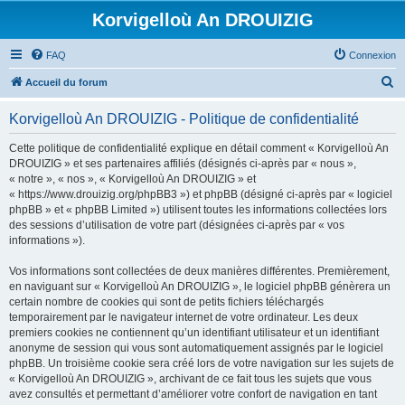
Korvigelloù An DROUIZIG
FAQ
Connexion
R
Accueil du forum
e
Korvigelloù An DROUIZIG - Politique de confidentialité
c
h
Cette politique de confidentialité explique en détail comment « Korvigelloù An
DROUIZIG » et ses partenaires affiliés (désignés ci-après par « nous »,
e
« notre », « nos », « Korvigelloù An DROUIZIG » et
r
« https://www.drouizig.org/phpBB3 ») et phpBB (désigné ci-après par « logiciel
phpBB » et « phpBB Limited ») utilisent toutes les informations collectées lors
c
des sessions d’utilisation de votre part (désignées ci-après par « vos
h
informations »).
e
Vos informations sont collectées de deux manières différentes. Premièrement,
r
en naviguant sur « Korvigelloù An DROUIZIG », le logiciel phpBB génèrera un
certain nombre de cookies qui sont de petits fichiers téléchargés
temporairement par le navigateur internet de votre ordinateur. Les deux
premiers cookies ne contiennent qu’un identifiant utilisateur et un identifiant
anonyme de session qui vous sont automatiquement assignés par le logiciel
phpBB. Un troisième cookie sera créé lors de votre navigation sur les sujets de
« Korvigelloù An DROUIZIG », archivant de ce fait tous les sujets que vous
avez consultés et permettant d’améliorer votre confort de navigation en tant