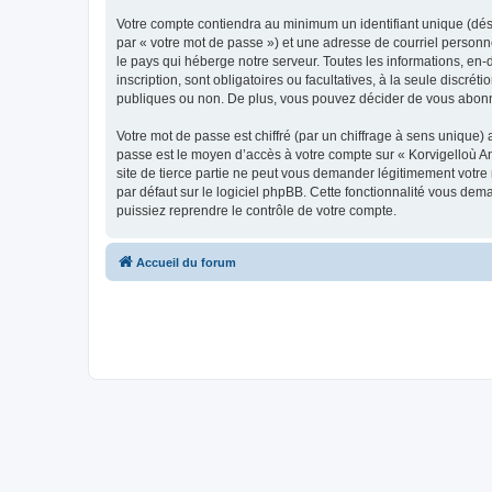
Votre compte contiendra au minimum un identifiant unique (dés
par « votre mot de passe ») et une adresse de courriel person
le pays qui héberge notre serveur. Toutes les informations, en-
inscription, sont obligatoires ou facultatives, à la seule disc
publiques ou non. De plus, vous pouvez décider de vous abonner
Votre mot de passe est chiffré (par un chiffrage à sens unique) 
passe est le moyen d’accès à votre compte sur « Korvigelloù 
site de tierce partie ne peut vous demander légitimement votre
par défaut sur le logiciel phpBB. Cette fonctionnalité vous dem
puissiez reprendre le contrôle de votre compte.
Accueil du forum