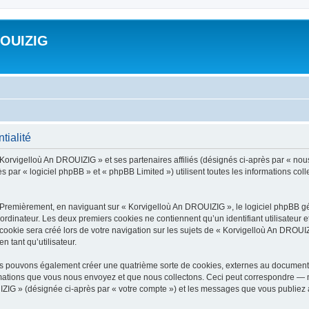
ROUIZIG
tialité
 Korvigelloù An DROUIZIG » et ses partenaires affiliés (désignés ci-après par « nou
par « logiciel phpBB » et « phpBB Limited ») utilisent toutes les informations colle
 Premièrement, en naviguant sur « Korvigelloù An DROUIZIG », le logiciel phpBB gén
ordinateur. Les deux premiers cookies ne contiennent qu’un identifiant utilisateur 
okie sera créé lors de votre navigation sur les sujets de « Korvigelloù An DROUIZI
n tant qu’utilisateur.
us pouvons également créer une quatrième sorte de cookies, externes au document 
mations que vous nous envoyez et que nous collectons. Ceci peut correspondre — m
IZIG » (désignée ci-après par « votre compte ») et les messages que vous publiez ap