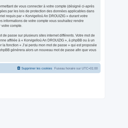
ermettant de vous connecter à votre compte (désigné ci-après
gées par les lois de protection des données applicables dans
rriel requis par « Korvigelloù An DROUIZIG » durant votre
lles informations de votre compte vous souhaitez rendre
r votre compte.
 de passe sur plusieurs sites internet différents. Votre mot de
nne affiliée à « Korvigelloù An DROUIZIG », à phpBB ou à un
er la fonction « J’ai perdu mon mot de passe » qui est proposée
ciel phpBB générera alors un nouveau mot de passe afin que vous
Supprimer les cookies
Fuseau horaire sur
UTC+01:00