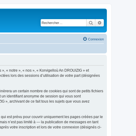
Rechercher
Recherche avancé
Connexion
s », « notre », « nos », « Korvigelloù An DROUIZIG » et
ctées lors des sessions d’utilisation de votre part (désignées
èrera un certain nombre de cookies qui sont de petits fichiers
et un identifiant anonyme de session qui vous sont
G », archivant de ce fait tous les sujets que vous avez
qui est prévu pour couvrir uniquement les pages créées par le
ais n’est pas limité à — la publication de messages en tant
rès votre inscription et lors de votre connexion (désignés ci-