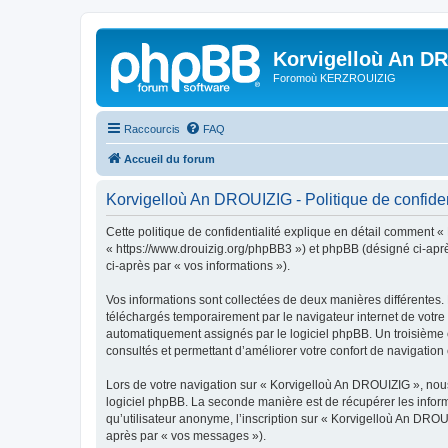
Korvigelloù An D
Foromoù KERZROUIZIG
Raccourcis
FAQ
Accueil du forum
Korvigelloù An DROUIZIG - Politique de confiden
Cette politique de confidentialité explique en détail comment «
« https://www.drouizig.org/phpBB3 ») et phpBB (désigné ci-après 
ci-après par « vos informations »).
Vos informations sont collectées de deux manières différentes.
téléchargés temporairement par le navigateur internet de votre 
automatiquement assignés par le logiciel phpBB. Un troisième co
consultés et permettant d’améliorer votre confort de navigation e
Lors de votre navigation sur « Korvigelloù An DROUIZIG », no
logiciel phpBB. La seconde manière est de récupérer les infor
qu’utilisateur anonyme, l’inscription sur « Korvigelloù An DROU
après par « vos messages »).