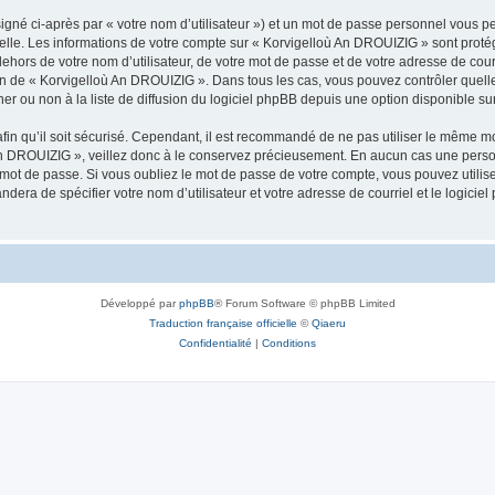
igné ci-après par « votre nom d’utilisateur ») et un mot de passe personnel vous p
nelle. Les informations de votre compte sur « Korvigelloù An DROUIZIG » sont proté
dehors de votre nom d’utilisateur, de votre mot de passe et de votre adresse de cou
rétion de « Korvigelloù An DROUIZIG ». Dans tous les cas, vous pouvez contrôler que
 ou non à la liste de diffusion du logiciel phpBB depuis une option disponible su
afin qu’il soit sécurisé. Cependant, il est recommandé de ne pas utiliser le même mot
An DROUIZIG », veillez donc à le conservez précieusement. En aucun cas une perso
 mot de passe. Si vous oubliez le mot de passe de votre compte, vous pouvez utilis
andera de spécifier votre nom d’utilisateur et votre adresse de courriel et le logi
Développé par
phpBB
® Forum Software © phpBB Limited
Traduction française officielle
©
Qiaeru
Confidentialité
|
Conditions