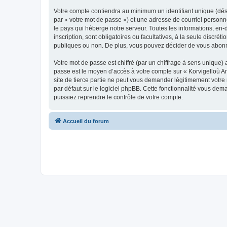
Votre compte contiendra au minimum un identifiant unique (dés
par « votre mot de passe ») et une adresse de courriel person
le pays qui héberge notre serveur. Toutes les informations, en-
inscription, sont obligatoires ou facultatives, à la seule disc
publiques ou non. De plus, vous pouvez décider de vous abonner
Votre mot de passe est chiffré (par un chiffrage à sens unique) 
passe est le moyen d’accès à votre compte sur « Korvigelloù 
site de tierce partie ne peut vous demander légitimement votre
par défaut sur le logiciel phpBB. Cette fonctionnalité vous dem
puissiez reprendre le contrôle de votre compte.
Accueil du forum