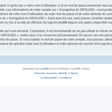
igné ci-après par « votre nom d’utilisateur ») et un mot de passe personnel vous p
nelle. Les informations de votre compte sur « Korvigelloù An DROUIZIG » sont proté
dehors de votre nom d’utilisateur, de votre mot de passe et de votre adresse de cou
rétion de « Korvigelloù An DROUIZIG ». Dans tous les cas, vous pouvez contrôler que
 ou non à la liste de diffusion du logiciel phpBB depuis une option disponible su
afin qu’il soit sécurisé. Cependant, il est recommandé de ne pas utiliser le même mot
An DROUIZIG », veillez donc à le conservez précieusement. En aucun cas une perso
 mot de passe. Si vous oubliez le mot de passe de votre compte, vous pouvez utilis
andera de spécifier votre nom d’utilisateur et votre adresse de courriel et le logi
Développé par
phpBB
® Forum Software © phpBB Limited
Traduction française officielle
©
Qiaeru
Confidentialité
|
Conditions