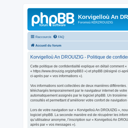
Korvigelloù An D
Foromoù KERZROUIZIG
Raccourcis
FAQ
Accueil du forum
Korvigelloù An DROUIZIG - Politique de confiden
Cette politique de confidentialité explique en détail comment «
« https://www.drouizig.org/phpBB3 ») et phpBB (désigné ci-après 
ci-après par « vos informations »).
Vos informations sont collectées de deux manières différentes.
téléchargés temporairement par le navigateur internet de votre 
automatiquement assignés par le logiciel phpBB. Un troisième co
consultés et permettant d’améliorer votre confort de navigation e
Lors de votre navigation sur « Korvigelloù An DROUIZIG », no
logiciel phpBB. La seconde manière est de récupérer les infor
qu’utilisateur anonyme, l’inscription sur « Korvigelloù An DROU
après par « vos messages »).