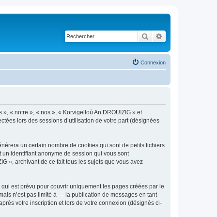
Rechercher
Recherche avancé
Connexion
s », « notre », « nos », « Korvigelloù An DROUIZIG » et
ctées lors des sessions d’utilisation de votre part (désignées
èrera un certain nombre de cookies qui sont de petits fichiers
et un identifiant anonyme de session qui vous sont
G », archivant de ce fait tous les sujets que vous avez
qui est prévu pour couvrir uniquement les pages créées par le
ais n’est pas limité à — la publication de messages en tant
rès votre inscription et lors de votre connexion (désignés ci-