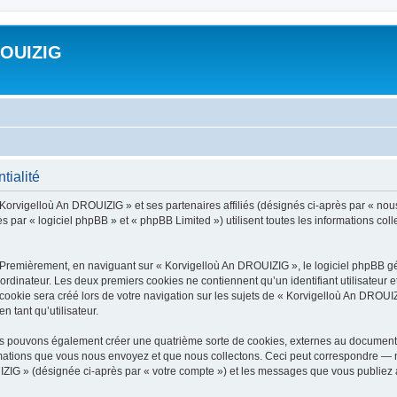
ROUIZIG
tialité
 Korvigelloù An DROUIZIG » et ses partenaires affiliés (désignés ci-après par « nou
par « logiciel phpBB » et « phpBB Limited ») utilisent toutes les informations colle
 Premièrement, en naviguant sur « Korvigelloù An DROUIZIG », le logiciel phpBB gén
ordinateur. Les deux premiers cookies ne contiennent qu’un identifiant utilisateur 
okie sera créé lors de votre navigation sur les sujets de « Korvigelloù An DROUIZI
n tant qu’utilisateur.
us pouvons également créer une quatrième sorte de cookies, externes au document 
mations que vous nous envoyez et que nous collectons. Ceci peut correspondre — m
IZIG » (désignée ci-après par « votre compte ») et les messages que vous publiez ap