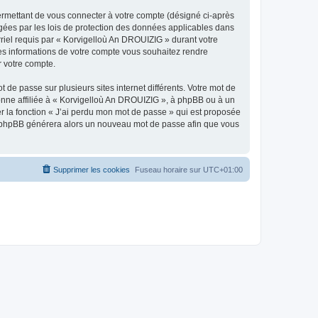
ermettant de vous connecter à votre compte (désigné ci-après
gées par les lois de protection des données applicables dans
rriel requis par « Korvigelloù An DROUIZIG » durant votre
lles informations de votre compte vous souhaitez rendre
r votre compte.
 de passe sur plusieurs sites internet différents. Votre mot de
nne affiliée à « Korvigelloù An DROUIZIG », à phpBB ou à un
er la fonction « J’ai perdu mon mot de passe » qui est proposée
ciel phpBB générera alors un nouveau mot de passe afin que vous
Supprimer les cookies
Fuseau horaire sur
UTC+01:00