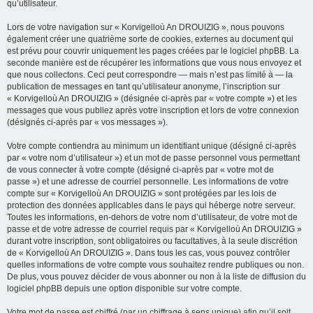
qu’utilisateur.
Lors de votre navigation sur « Korvigelloù An DROUIZIG », nous pouvons
également créer une quatrième sorte de cookies, externes au document qui
est prévu pour couvrir uniquement les pages créées par le logiciel phpBB. La
seconde manière est de récupérer les informations que vous nous envoyez et
que nous collectons. Ceci peut correspondre — mais n’est pas limité à — la
publication de messages en tant qu’utilisateur anonyme, l’inscription sur
« Korvigelloù An DROUIZIG » (désignée ci-après par « votre compte ») et les
messages que vous publiez après votre inscription et lors de votre connexion
(désignés ci-après par « vos messages »).
Votre compte contiendra au minimum un identifiant unique (désigné ci-après
par « votre nom d’utilisateur ») et un mot de passe personnel vous permettant
de vous connecter à votre compte (désigné ci-après par « votre mot de
passe ») et une adresse de courriel personnelle. Les informations de votre
compte sur « Korvigelloù An DROUIZIG » sont protégées par les lois de
protection des données applicables dans le pays qui héberge notre serveur.
Toutes les informations, en-dehors de votre nom d’utilisateur, de votre mot de
passe et de votre adresse de courriel requis par « Korvigelloù An DROUIZIG »
durant votre inscription, sont obligatoires ou facultatives, à la seule discrétion
de « Korvigelloù An DROUIZIG ». Dans tous les cas, vous pouvez contrôler
quelles informations de votre compte vous souhaitez rendre publiques ou non.
De plus, vous pouvez décider de vous abonner ou non à la liste de diffusion du
logiciel phpBB depuis une option disponible sur votre compte.
Votre mot de passe est chiffré (par un chiffrage à sens unique) afin qu’il soit