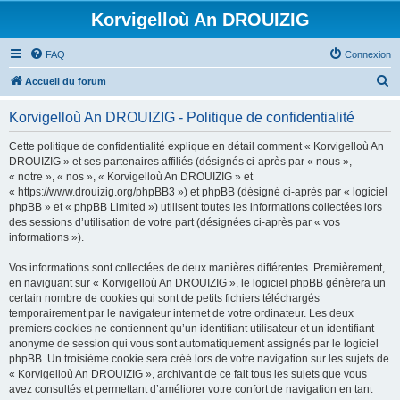
Korvigelloù An DROUIZIG
FAQ
Connexion
R
Accueil du forum
e
Korvigelloù An DROUIZIG - Politique de confidentialité
c
h
Cette politique de confidentialité explique en détail comment « Korvigelloù An
DROUIZIG » et ses partenaires affiliés (désignés ci-après par « nous »,
e
« notre », « nos », « Korvigelloù An DROUIZIG » et
r
« https://www.drouizig.org/phpBB3 ») et phpBB (désigné ci-après par « logiciel
phpBB » et « phpBB Limited ») utilisent toutes les informations collectées lors
c
des sessions d’utilisation de votre part (désignées ci-après par « vos
h
informations »).
e
Vos informations sont collectées de deux manières différentes. Premièrement,
r
en naviguant sur « Korvigelloù An DROUIZIG », le logiciel phpBB génèrera un
certain nombre de cookies qui sont de petits fichiers téléchargés
temporairement par le navigateur internet de votre ordinateur. Les deux
premiers cookies ne contiennent qu’un identifiant utilisateur et un identifiant
anonyme de session qui vous sont automatiquement assignés par le logiciel
phpBB. Un troisième cookie sera créé lors de votre navigation sur les sujets de
« Korvigelloù An DROUIZIG », archivant de ce fait tous les sujets que vous
avez consultés et permettant d’améliorer votre confort de navigation en tant