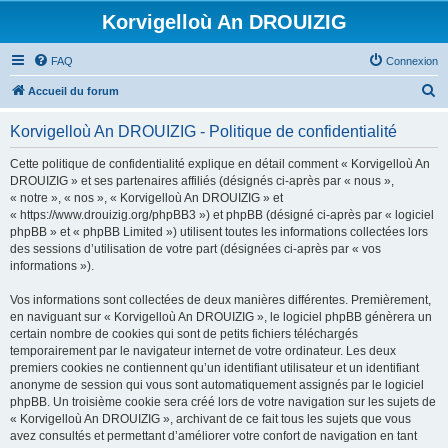
Korvigelloù An DROUIZIG
FAQ
Connexion
R
Accueil du forum
e
Korvigelloù An DROUIZIG - Politique de confidentialité
c
h
Cette politique de confidentialité explique en détail comment « Korvigelloù An
DROUIZIG » et ses partenaires affiliés (désignés ci-après par « nous »,
e
« notre », « nos », « Korvigelloù An DROUIZIG » et
r
« https://www.drouizig.org/phpBB3 ») et phpBB (désigné ci-après par « logiciel
phpBB » et « phpBB Limited ») utilisent toutes les informations collectées lors
c
des sessions d’utilisation de votre part (désignées ci-après par « vos
h
informations »).
e
Vos informations sont collectées de deux manières différentes. Premièrement,
r
en naviguant sur « Korvigelloù An DROUIZIG », le logiciel phpBB génèrera un
certain nombre de cookies qui sont de petits fichiers téléchargés
temporairement par le navigateur internet de votre ordinateur. Les deux
premiers cookies ne contiennent qu’un identifiant utilisateur et un identifiant
anonyme de session qui vous sont automatiquement assignés par le logiciel
phpBB. Un troisième cookie sera créé lors de votre navigation sur les sujets de
« Korvigelloù An DROUIZIG », archivant de ce fait tous les sujets que vous
avez consultés et permettant d’améliorer votre confort de navigation en tant