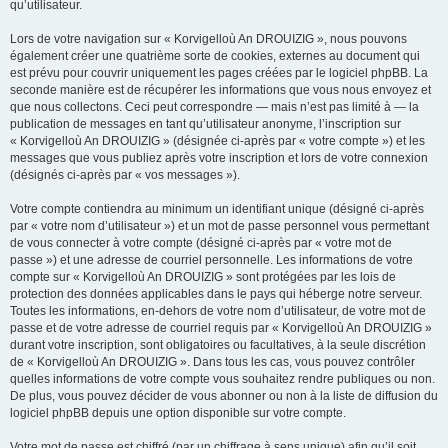
qu’utilisateur.
Lors de votre navigation sur « Korvigelloù An DROUIZIG », nous pouvons
également créer une quatrième sorte de cookies, externes au document qui
est prévu pour couvrir uniquement les pages créées par le logiciel phpBB. La
seconde manière est de récupérer les informations que vous nous envoyez et
que nous collectons. Ceci peut correspondre — mais n’est pas limité à — la
publication de messages en tant qu’utilisateur anonyme, l’inscription sur
« Korvigelloù An DROUIZIG » (désignée ci-après par « votre compte ») et les
messages que vous publiez après votre inscription et lors de votre connexion
(désignés ci-après par « vos messages »).
Votre compte contiendra au minimum un identifiant unique (désigné ci-après
par « votre nom d’utilisateur ») et un mot de passe personnel vous permettant
de vous connecter à votre compte (désigné ci-après par « votre mot de
passe ») et une adresse de courriel personnelle. Les informations de votre
compte sur « Korvigelloù An DROUIZIG » sont protégées par les lois de
protection des données applicables dans le pays qui héberge notre serveur.
Toutes les informations, en-dehors de votre nom d’utilisateur, de votre mot de
passe et de votre adresse de courriel requis par « Korvigelloù An DROUIZIG »
durant votre inscription, sont obligatoires ou facultatives, à la seule discrétion
de « Korvigelloù An DROUIZIG ». Dans tous les cas, vous pouvez contrôler
quelles informations de votre compte vous souhaitez rendre publiques ou non.
De plus, vous pouvez décider de vous abonner ou non à la liste de diffusion du
logiciel phpBB depuis une option disponible sur votre compte.
Votre mot de passe est chiffré (par un chiffrage à sens unique) afin qu’il soit