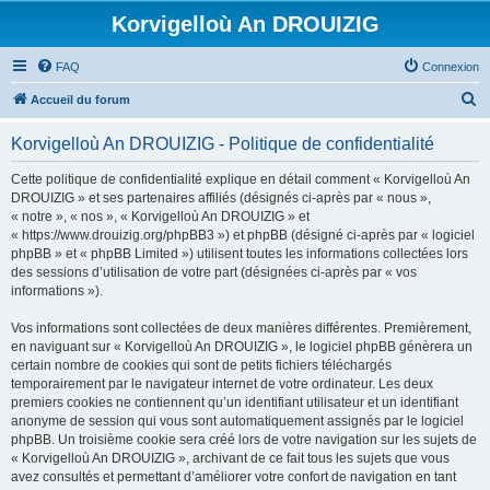
Korvigelloù An DROUIZIG
FAQ
Connexion
R
Accueil du forum
e
Korvigelloù An DROUIZIG - Politique de confidentialité
c
h
Cette politique de confidentialité explique en détail comment « Korvigelloù An
DROUIZIG » et ses partenaires affiliés (désignés ci-après par « nous »,
e
« notre », « nos », « Korvigelloù An DROUIZIG » et
r
« https://www.drouizig.org/phpBB3 ») et phpBB (désigné ci-après par « logiciel
phpBB » et « phpBB Limited ») utilisent toutes les informations collectées lors
c
des sessions d’utilisation de votre part (désignées ci-après par « vos
h
informations »).
e
Vos informations sont collectées de deux manières différentes. Premièrement,
r
en naviguant sur « Korvigelloù An DROUIZIG », le logiciel phpBB génèrera un
certain nombre de cookies qui sont de petits fichiers téléchargés
temporairement par le navigateur internet de votre ordinateur. Les deux
premiers cookies ne contiennent qu’un identifiant utilisateur et un identifiant
anonyme de session qui vous sont automatiquement assignés par le logiciel
phpBB. Un troisième cookie sera créé lors de votre navigation sur les sujets de
« Korvigelloù An DROUIZIG », archivant de ce fait tous les sujets que vous
avez consultés et permettant d’améliorer votre confort de navigation en tant