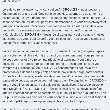
qu’utilisateur.
Lors de votre navigation sur « Korvigelloù An DROUIZIG », nous pouvons
également créer une quatrième sorte de cookies, externes au document qui
est prévu pour couvrir uniquement les pages créées par le logiciel phpBB. La
seconde manière est de récupérer les informations que vous nous envoyez et
que nous collectons. Ceci peut correspondre — mais n’est pas limité à — la
publication de messages en tant qu’utilisateur anonyme, l’inscription sur
« Korvigelloù An DROUIZIG » (désignée ci-après par « votre compte ») et les
messages que vous publiez après votre inscription et lors de votre connexion
(désignés ci-après par « vos messages »).
Votre compte contiendra au minimum un identifiant unique (désigné ci-après
par « votre nom d’utilisateur ») et un mot de passe personnel vous permettant
de vous connecter à votre compte (désigné ci-après par « votre mot de
passe ») et une adresse de courriel personnelle. Les informations de votre
compte sur « Korvigelloù An DROUIZIG » sont protégées par les lois de
protection des données applicables dans le pays qui héberge notre serveur.
Toutes les informations, en-dehors de votre nom d’utilisateur, de votre mot de
passe et de votre adresse de courriel requis par « Korvigelloù An DROUIZIG »
durant votre inscription, sont obligatoires ou facultatives, à la seule discrétion
de « Korvigelloù An DROUIZIG ». Dans tous les cas, vous pouvez contrôler
quelles informations de votre compte vous souhaitez rendre publiques ou non.
De plus, vous pouvez décider de vous abonner ou non à la liste de diffusion du
logiciel phpBB depuis une option disponible sur votre compte.
Votre mot de passe est chiffré (par un chiffrage à sens unique) afin qu’il soit