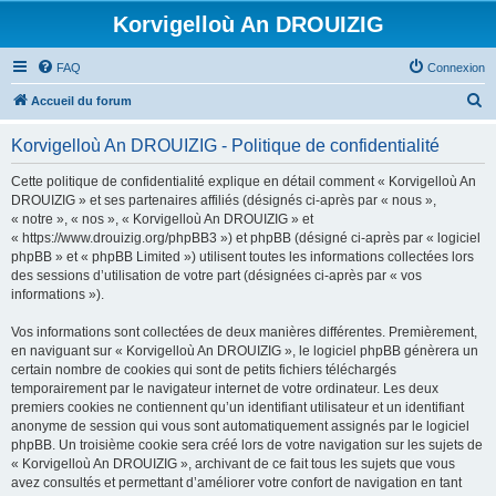
Korvigelloù An DROUIZIG
FAQ
Connexion
R
Accueil du forum
e
Korvigelloù An DROUIZIG - Politique de confidentialité
c
h
Cette politique de confidentialité explique en détail comment « Korvigelloù An
DROUIZIG » et ses partenaires affiliés (désignés ci-après par « nous »,
e
« notre », « nos », « Korvigelloù An DROUIZIG » et
r
« https://www.drouizig.org/phpBB3 ») et phpBB (désigné ci-après par « logiciel
phpBB » et « phpBB Limited ») utilisent toutes les informations collectées lors
c
des sessions d’utilisation de votre part (désignées ci-après par « vos
h
informations »).
e
Vos informations sont collectées de deux manières différentes. Premièrement,
r
en naviguant sur « Korvigelloù An DROUIZIG », le logiciel phpBB génèrera un
certain nombre de cookies qui sont de petits fichiers téléchargés
temporairement par le navigateur internet de votre ordinateur. Les deux
premiers cookies ne contiennent qu’un identifiant utilisateur et un identifiant
anonyme de session qui vous sont automatiquement assignés par le logiciel
phpBB. Un troisième cookie sera créé lors de votre navigation sur les sujets de
« Korvigelloù An DROUIZIG », archivant de ce fait tous les sujets que vous
avez consultés et permettant d’améliorer votre confort de navigation en tant