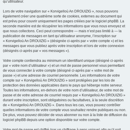
qu’utilisateur.
Lors de votre navigation sur « Korvigelloù An DROUIZIG », nous pouvons
également créer une quatrième sorte de cookies, externes au document qui
est prévu pour couvrir uniquement les pages créées par le logiciel phpBB. La
seconde manière est de récupérer les informations que vous nous envoyez et
que nous collectons. Ceci peut correspondre — mais n’est pas limité à — la
publication de messages en tant qu’utilisateur anonyme, l’inscription sur
« Korvigelloù An DROUIZIG » (désignée ci-après par « votre compte ») et les
messages que vous publiez après votre inscription et lors de votre connexion
(désignés ci-après par « vos messages »).
Votre compte contiendra au minimum un identifiant unique (désigné ci-après
par « votre nom d’utilisateur ») et un mot de passe personnel vous permettant
de vous connecter à votre compte (désigné ci-après par « votre mot de
passe ») et une adresse de courriel personnelle. Les informations de votre
compte sur « Korvigelloù An DROUIZIG » sont protégées par les lois de
protection des données applicables dans le pays qui héberge notre serveur.
Toutes les informations, en-dehors de votre nom d’utilisateur, de votre mot de
passe et de votre adresse de courriel requis par « Korvigelloù An DROUIZIG »
durant votre inscription, sont obligatoires ou facultatives, à la seule discrétion
de « Korvigelloù An DROUIZIG ». Dans tous les cas, vous pouvez contrôler
quelles informations de votre compte vous souhaitez rendre publiques ou non.
De plus, vous pouvez décider de vous abonner ou non à la liste de diffusion du
logiciel phpBB depuis une option disponible sur votre compte.
Votre mot de passe est chiffré (par un chiffrage à sens unique) afin qu’il soit