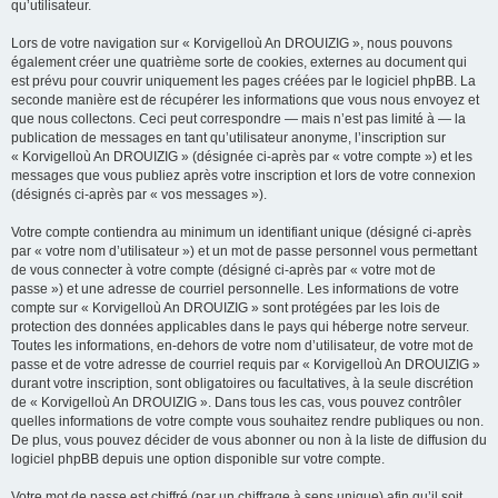
qu’utilisateur.
Lors de votre navigation sur « Korvigelloù An DROUIZIG », nous pouvons
également créer une quatrième sorte de cookies, externes au document qui
est prévu pour couvrir uniquement les pages créées par le logiciel phpBB. La
seconde manière est de récupérer les informations que vous nous envoyez et
que nous collectons. Ceci peut correspondre — mais n’est pas limité à — la
publication de messages en tant qu’utilisateur anonyme, l’inscription sur
« Korvigelloù An DROUIZIG » (désignée ci-après par « votre compte ») et les
messages que vous publiez après votre inscription et lors de votre connexion
(désignés ci-après par « vos messages »).
Votre compte contiendra au minimum un identifiant unique (désigné ci-après
par « votre nom d’utilisateur ») et un mot de passe personnel vous permettant
de vous connecter à votre compte (désigné ci-après par « votre mot de
passe ») et une adresse de courriel personnelle. Les informations de votre
compte sur « Korvigelloù An DROUIZIG » sont protégées par les lois de
protection des données applicables dans le pays qui héberge notre serveur.
Toutes les informations, en-dehors de votre nom d’utilisateur, de votre mot de
passe et de votre adresse de courriel requis par « Korvigelloù An DROUIZIG »
durant votre inscription, sont obligatoires ou facultatives, à la seule discrétion
de « Korvigelloù An DROUIZIG ». Dans tous les cas, vous pouvez contrôler
quelles informations de votre compte vous souhaitez rendre publiques ou non.
De plus, vous pouvez décider de vous abonner ou non à la liste de diffusion du
logiciel phpBB depuis une option disponible sur votre compte.
Votre mot de passe est chiffré (par un chiffrage à sens unique) afin qu’il soit