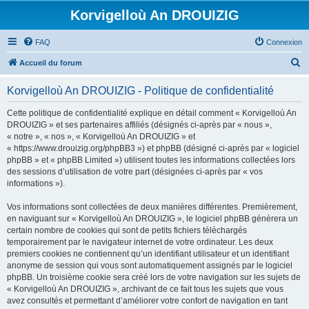
Korvigelloù An DROUIZIG
FAQ
Connexion
R
Accueil du forum
e
Korvigelloù An DROUIZIG - Politique de confidentialité
c
h
Cette politique de confidentialité explique en détail comment « Korvigelloù An
DROUIZIG » et ses partenaires affiliés (désignés ci-après par « nous »,
e
« notre », « nos », « Korvigelloù An DROUIZIG » et
r
« https://www.drouizig.org/phpBB3 ») et phpBB (désigné ci-après par « logiciel
phpBB » et « phpBB Limited ») utilisent toutes les informations collectées lors
c
des sessions d’utilisation de votre part (désignées ci-après par « vos
h
informations »).
e
Vos informations sont collectées de deux manières différentes. Premièrement,
r
en naviguant sur « Korvigelloù An DROUIZIG », le logiciel phpBB génèrera un
certain nombre de cookies qui sont de petits fichiers téléchargés
temporairement par le navigateur internet de votre ordinateur. Les deux
premiers cookies ne contiennent qu’un identifiant utilisateur et un identifiant
anonyme de session qui vous sont automatiquement assignés par le logiciel
phpBB. Un troisième cookie sera créé lors de votre navigation sur les sujets de
« Korvigelloù An DROUIZIG », archivant de ce fait tous les sujets que vous
avez consultés et permettant d’améliorer votre confort de navigation en tant