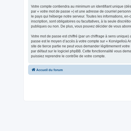
Votre compte contiendra au minimum un identifiant unique (dés
par « votre mot de passe ») et une adresse de courriel person
le pays qui héberge notre serveur. Toutes les informations, en-
inscription, sont obligatoires ou facultatives, à la seule disc
publiques ou non. De plus, vous pouvez décider de vous abonner
Votre mot de passe est chiffré (par un chiffrage à sens unique) 
passe est le moyen d’accès à votre compte sur « Korvigelloù 
site de tierce partie ne peut vous demander légitimement votre
par défaut sur le logiciel phpBB. Cette fonctionnalité vous dem
puissiez reprendre le contrôle de votre compte.
Accueil du forum