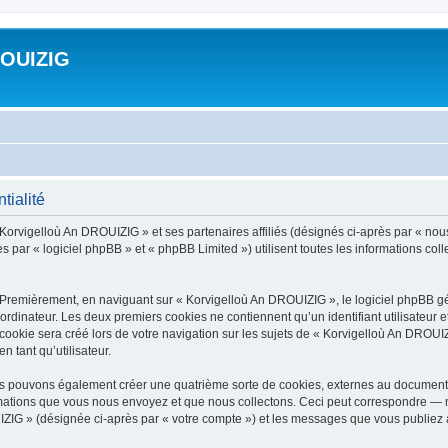
ROUIZIG
tialité
 Korvigelloù An DROUIZIG » et ses partenaires affiliés (désignés ci-après par « nou
par « logiciel phpBB » et « phpBB Limited ») utilisent toutes les informations colle
 Premièrement, en naviguant sur « Korvigelloù An DROUIZIG », le logiciel phpBB gén
ordinateur. Les deux premiers cookies ne contiennent qu’un identifiant utilisateur 
okie sera créé lors de votre navigation sur les sujets de « Korvigelloù An DROUIZI
n tant qu’utilisateur.
us pouvons également créer une quatrième sorte de cookies, externes au document 
mations que vous nous envoyez et que nous collectons. Ceci peut correspondre — m
IZIG » (désignée ci-après par « votre compte ») et les messages que vous publiez ap