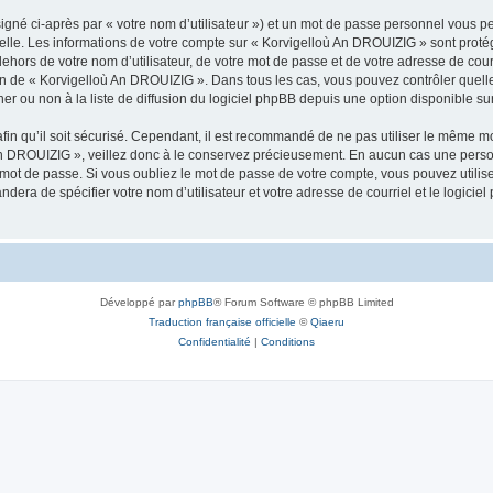
igné ci-après par « votre nom d’utilisateur ») et un mot de passe personnel vous p
nelle. Les informations de votre compte sur « Korvigelloù An DROUIZIG » sont proté
dehors de votre nom d’utilisateur, de votre mot de passe et de votre adresse de cou
rétion de « Korvigelloù An DROUIZIG ». Dans tous les cas, vous pouvez contrôler que
 ou non à la liste de diffusion du logiciel phpBB depuis une option disponible su
afin qu’il soit sécurisé. Cependant, il est recommandé de ne pas utiliser le même mot
An DROUIZIG », veillez donc à le conservez précieusement. En aucun cas une perso
 mot de passe. Si vous oubliez le mot de passe de votre compte, vous pouvez utilis
andera de spécifier votre nom d’utilisateur et votre adresse de courriel et le logi
Développé par
phpBB
® Forum Software © phpBB Limited
Traduction française officielle
©
Qiaeru
Confidentialité
|
Conditions