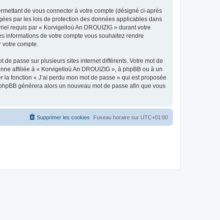
ermettant de vous connecter à votre compte (désigné ci-après
gées par les lois de protection des données applicables dans
rriel requis par « Korvigelloù An DROUIZIG » durant votre
lles informations de votre compte vous souhaitez rendre
r votre compte.
 de passe sur plusieurs sites internet différents. Votre mot de
nne affiliée à « Korvigelloù An DROUIZIG », à phpBB ou à un
er la fonction « J’ai perdu mon mot de passe » qui est proposée
ciel phpBB générera alors un nouveau mot de passe afin que vous
Supprimer les cookies
Fuseau horaire sur
UTC+01:00