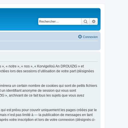
Rechercher
Recherche avancé
Connexion
s », « notre », « nos », « Korvigelloù An DROUIZIG » et
ctées lors des sessions d’utilisation de votre part (désignées
èrera un certain nombre de cookies qui sont de petits fichiers
et un identifiant anonyme de session qui vous sont
G », archivant de ce fait tous les sujets que vous avez
qui est prévu pour couvrir uniquement les pages créées par le
ais n’est pas limité à — la publication de messages en tant
rès votre inscription et lors de votre connexion (désignés ci-