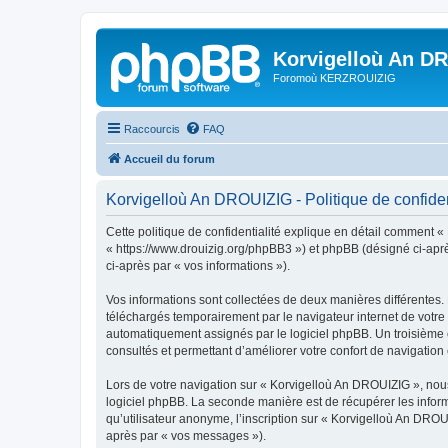
Korvigelloù An D
Foromoù KERZROUIZIG
Raccourcis
FAQ
Accueil du forum
Korvigelloù An DROUIZIG - Politique de confiden
Cette politique de confidentialité explique en détail comment «
« https://www.drouizig.org/phpBB3 ») et phpBB (désigné ci-après 
ci-après par « vos informations »).
Vos informations sont collectées de deux manières différentes.
téléchargés temporairement par le navigateur internet de votre 
automatiquement assignés par le logiciel phpBB. Un troisième co
consultés et permettant d’améliorer votre confort de navigation e
Lors de votre navigation sur « Korvigelloù An DROUIZIG », no
logiciel phpBB. La seconde manière est de récupérer les infor
qu’utilisateur anonyme, l’inscription sur « Korvigelloù An DROU
après par « vos messages »).