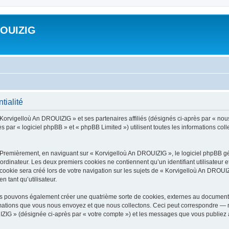
ROUIZIG
tialité
 Korvigelloù An DROUIZIG » et ses partenaires affiliés (désignés ci-après par « nou
par « logiciel phpBB » et « phpBB Limited ») utilisent toutes les informations colle
 Premièrement, en naviguant sur « Korvigelloù An DROUIZIG », le logiciel phpBB gén
ordinateur. Les deux premiers cookies ne contiennent qu’un identifiant utilisateur 
okie sera créé lors de votre navigation sur les sujets de « Korvigelloù An DROUIZI
n tant qu’utilisateur.
us pouvons également créer une quatrième sorte de cookies, externes au document 
mations que vous nous envoyez et que nous collectons. Ceci peut correspondre — m
IZIG » (désignée ci-après par « votre compte ») et les messages que vous publiez ap