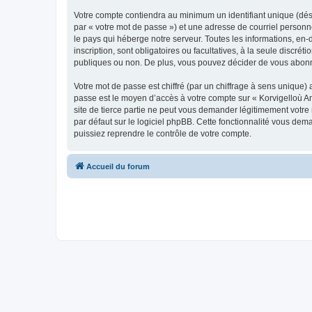
Votre compte contiendra au minimum un identifiant unique (dés
par « votre mot de passe ») et une adresse de courriel person
le pays qui héberge notre serveur. Toutes les informations, en-
inscription, sont obligatoires ou facultatives, à la seule disc
publiques ou non. De plus, vous pouvez décider de vous abonner
Votre mot de passe est chiffré (par un chiffrage à sens unique) 
passe est le moyen d’accès à votre compte sur « Korvigelloù 
site de tierce partie ne peut vous demander légitimement votre
par défaut sur le logiciel phpBB. Cette fonctionnalité vous dem
puissiez reprendre le contrôle de votre compte.
Accueil du forum