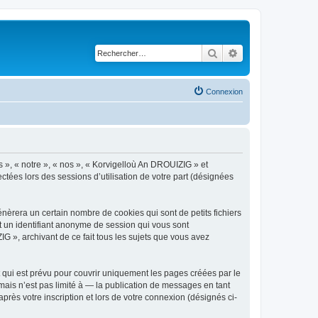
Rechercher
Recherche avancé
Connexion
s », « notre », « nos », « Korvigelloù An DROUIZIG » et
ctées lors des sessions d’utilisation de votre part (désignées
èrera un certain nombre de cookies qui sont de petits fichiers
et un identifiant anonyme de session qui vous sont
G », archivant de ce fait tous les sujets que vous avez
qui est prévu pour couvrir uniquement les pages créées par le
ais n’est pas limité à — la publication de messages en tant
rès votre inscription et lors de votre connexion (désignés ci-