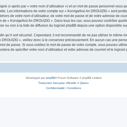
igné ci-après par « votre nom d’utilisateur ») et un mot de passe personnel vous p
nelle. Les informations de votre compte sur « Korvigelloù An DROUIZIG » sont proté
dehors de votre nom d’utilisateur, de votre mot de passe et de votre adresse de cou
rétion de « Korvigelloù An DROUIZIG ». Dans tous les cas, vous pouvez contrôler que
 ou non à la liste de diffusion du logiciel phpBB depuis une option disponible su
afin qu’il soit sécurisé. Cependant, il est recommandé de ne pas utiliser le même mot
An DROUIZIG », veillez donc à le conservez précieusement. En aucun cas une perso
 mot de passe. Si vous oubliez le mot de passe de votre compte, vous pouvez utilis
andera de spécifier votre nom d’utilisateur et votre adresse de courriel et le logi
Développé par
phpBB
® Forum Software © phpBB Limited
Traduction française officielle
©
Qiaeru
Confidentialité
|
Conditions