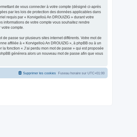
ermettant de vous connecter à votre compte (désigné ci-après
gées par les lois de protection des données applicables dans
rriel requis par « Korvigelloù An DROUIZIG » durant votre
lles informations de votre compte vous souhaitez rendre
r votre compte.
 de passe sur plusieurs sites internet différents. Votre mot de
nne affiliée à « Korvigelloù An DROUIZIG », à phpBB ou à un
er la fonction « J’ai perdu mon mot de passe » qui est proposée
ciel phpBB générera alors un nouveau mot de passe afin que vous
Supprimer les cookies
Fuseau horaire sur
UTC+01:00