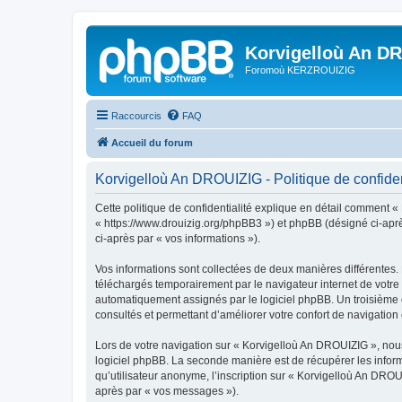
Korvigelloù An D
Foromoù KERZROUIZIG
Raccourcis
FAQ
Accueil du forum
Korvigelloù An DROUIZIG - Politique de confiden
Cette politique de confidentialité explique en détail comment «
« https://www.drouizig.org/phpBB3 ») et phpBB (désigné ci-après 
ci-après par « vos informations »).
Vos informations sont collectées de deux manières différentes.
téléchargés temporairement par le navigateur internet de votre 
automatiquement assignés par le logiciel phpBB. Un troisième co
consultés et permettant d’améliorer votre confort de navigation e
Lors de votre navigation sur « Korvigelloù An DROUIZIG », no
logiciel phpBB. La seconde manière est de récupérer les infor
qu’utilisateur anonyme, l’inscription sur « Korvigelloù An DROU
après par « vos messages »).