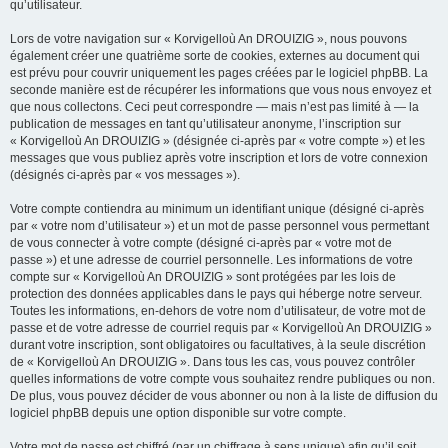
qu’utilisateur.
Lors de votre navigation sur « Korvigelloù An DROUIZIG », nous pouvons
également créer une quatrième sorte de cookies, externes au document qui
est prévu pour couvrir uniquement les pages créées par le logiciel phpBB. La
seconde manière est de récupérer les informations que vous nous envoyez et
que nous collectons. Ceci peut correspondre — mais n’est pas limité à — la
publication de messages en tant qu’utilisateur anonyme, l’inscription sur
« Korvigelloù An DROUIZIG » (désignée ci-après par « votre compte ») et les
messages que vous publiez après votre inscription et lors de votre connexion
(désignés ci-après par « vos messages »).
Votre compte contiendra au minimum un identifiant unique (désigné ci-après
par « votre nom d’utilisateur ») et un mot de passe personnel vous permettant
de vous connecter à votre compte (désigné ci-après par « votre mot de
passe ») et une adresse de courriel personnelle. Les informations de votre
compte sur « Korvigelloù An DROUIZIG » sont protégées par les lois de
protection des données applicables dans le pays qui héberge notre serveur.
Toutes les informations, en-dehors de votre nom d’utilisateur, de votre mot de
passe et de votre adresse de courriel requis par « Korvigelloù An DROUIZIG »
durant votre inscription, sont obligatoires ou facultatives, à la seule discrétion
de « Korvigelloù An DROUIZIG ». Dans tous les cas, vous pouvez contrôler
quelles informations de votre compte vous souhaitez rendre publiques ou non.
De plus, vous pouvez décider de vous abonner ou non à la liste de diffusion du
logiciel phpBB depuis une option disponible sur votre compte.
Votre mot de passe est chiffré (par un chiffrage à sens unique) afin qu’il soit