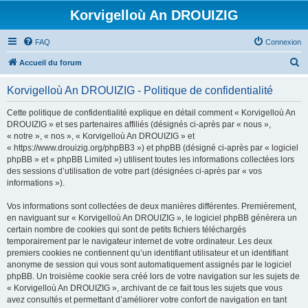
Korvigelloù An DROUIZIG
FAQ
Connexion
R
Accueil du forum
e
Korvigelloù An DROUIZIG - Politique de confidentialité
c
h
Cette politique de confidentialité explique en détail comment « Korvigelloù An
DROUIZIG » et ses partenaires affiliés (désignés ci-après par « nous »,
e
« notre », « nos », « Korvigelloù An DROUIZIG » et
r
« https://www.drouizig.org/phpBB3 ») et phpBB (désigné ci-après par « logiciel
phpBB » et « phpBB Limited ») utilisent toutes les informations collectées lors
c
des sessions d’utilisation de votre part (désignées ci-après par « vos
h
informations »).
e
Vos informations sont collectées de deux manières différentes. Premièrement,
r
en naviguant sur « Korvigelloù An DROUIZIG », le logiciel phpBB génèrera un
certain nombre de cookies qui sont de petits fichiers téléchargés
temporairement par le navigateur internet de votre ordinateur. Les deux
premiers cookies ne contiennent qu’un identifiant utilisateur et un identifiant
anonyme de session qui vous sont automatiquement assignés par le logiciel
phpBB. Un troisième cookie sera créé lors de votre navigation sur les sujets de
« Korvigelloù An DROUIZIG », archivant de ce fait tous les sujets que vous
avez consultés et permettant d’améliorer votre confort de navigation en tant