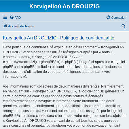
Korvigelloù An DROUIZIG
FAQ
Connexion
R
Accueil du forum
e
Korvigelloù An DROUIZIG - Politique de confidentialité
c
h
Cette politique de confidentialité explique en détail comment « Korvigelloù An
DROUIZIG » et ses partenaires affiliés (désignés ci-après par « nous »,
e
« notre », « nos », « Korvigelloù An DROUIZIG » et
r
« https://www.drouizig.org/phpBB3 ») et phpBB (désigné ci-après par « logiciel
phpBB » et « phpBB Limited ») utilisent toutes les informations collectées lors
c
des sessions d’utilisation de votre part (désignées ci-après par « vos
h
informations »).
e
Vos informations sont collectées de deux manières différentes. Premièrement,
r
en naviguant sur « Korvigelloù An DROUIZIG », le logiciel phpBB génèrera un
certain nombre de cookies qui sont de petits fichiers téléchargés
temporairement par le navigateur internet de votre ordinateur. Les deux
premiers cookies ne contiennent qu’un identifiant utilisateur et un identifiant
anonyme de session qui vous sont automatiquement assignés par le logiciel
phpBB. Un troisième cookie sera créé lors de votre navigation sur les sujets de
« Korvigelloù An DROUIZIG », archivant de ce fait tous les sujets que vous
avez consultés et permettant d’améliorer votre confort de navigation en tant