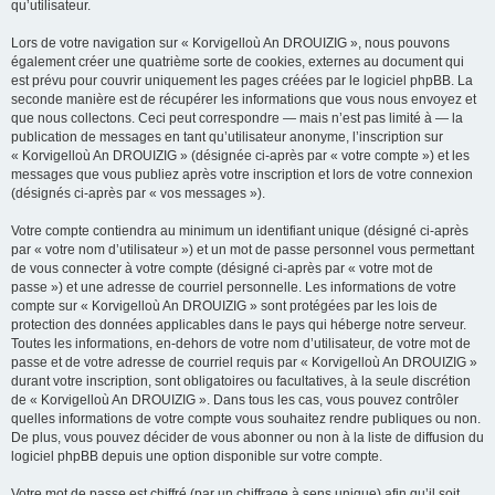
qu’utilisateur.
Lors de votre navigation sur « Korvigelloù An DROUIZIG », nous pouvons
également créer une quatrième sorte de cookies, externes au document qui
est prévu pour couvrir uniquement les pages créées par le logiciel phpBB. La
seconde manière est de récupérer les informations que vous nous envoyez et
que nous collectons. Ceci peut correspondre — mais n’est pas limité à — la
publication de messages en tant qu’utilisateur anonyme, l’inscription sur
« Korvigelloù An DROUIZIG » (désignée ci-après par « votre compte ») et les
messages que vous publiez après votre inscription et lors de votre connexion
(désignés ci-après par « vos messages »).
Votre compte contiendra au minimum un identifiant unique (désigné ci-après
par « votre nom d’utilisateur ») et un mot de passe personnel vous permettant
de vous connecter à votre compte (désigné ci-après par « votre mot de
passe ») et une adresse de courriel personnelle. Les informations de votre
compte sur « Korvigelloù An DROUIZIG » sont protégées par les lois de
protection des données applicables dans le pays qui héberge notre serveur.
Toutes les informations, en-dehors de votre nom d’utilisateur, de votre mot de
passe et de votre adresse de courriel requis par « Korvigelloù An DROUIZIG »
durant votre inscription, sont obligatoires ou facultatives, à la seule discrétion
de « Korvigelloù An DROUIZIG ». Dans tous les cas, vous pouvez contrôler
quelles informations de votre compte vous souhaitez rendre publiques ou non.
De plus, vous pouvez décider de vous abonner ou non à la liste de diffusion du
logiciel phpBB depuis une option disponible sur votre compte.
Votre mot de passe est chiffré (par un chiffrage à sens unique) afin qu’il soit