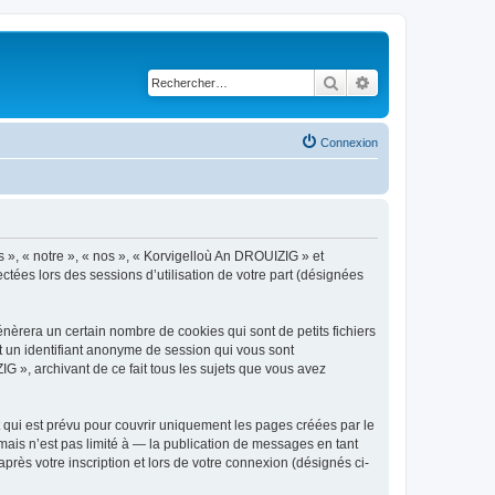
Rechercher
Recherche avancé
Connexion
s », « notre », « nos », « Korvigelloù An DROUIZIG » et
ctées lors des sessions d’utilisation de votre part (désignées
èrera un certain nombre de cookies qui sont de petits fichiers
et un identifiant anonyme de session qui vous sont
G », archivant de ce fait tous les sujets que vous avez
qui est prévu pour couvrir uniquement les pages créées par le
ais n’est pas limité à — la publication de messages en tant
rès votre inscription et lors de votre connexion (désignés ci-