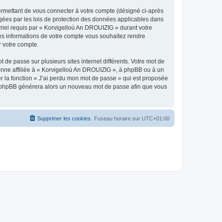
ermettant de vous connecter à votre compte (désigné ci-après
gées par les lois de protection des données applicables dans
rriel requis par « Korvigelloù An DROUIZIG » durant votre
lles informations de votre compte vous souhaitez rendre
r votre compte.
 de passe sur plusieurs sites internet différents. Votre mot de
nne affiliée à « Korvigelloù An DROUIZIG », à phpBB ou à un
er la fonction « J’ai perdu mon mot de passe » qui est proposée
ciel phpBB générera alors un nouveau mot de passe afin que vous
Supprimer les cookies
Fuseau horaire sur
UTC+01:00