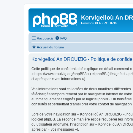
Korvigelloù An D
Foromoù KERZROUIZIG
Raccourcis
FAQ
Accueil du forum
Korvigelloù An DROUIZIG - Politique de confiden
Cette politique de confidentialité explique en détail comment «
« https://www.drouizig.org/phpBB3 ») et phpBB (désigné ci-après 
ci-après par « vos informations »).
Vos informations sont collectées de deux manières différentes.
téléchargés temporairement par le navigateur internet de votre 
automatiquement assignés par le logiciel phpBB. Un troisième co
consultés et permettant d’améliorer votre confort de navigation e
Lors de votre navigation sur « Korvigelloù An DROUIZIG », no
logiciel phpBB. La seconde manière est de récupérer les infor
qu’utilisateur anonyme, l’inscription sur « Korvigelloù An DROU
après par « vos messages »).