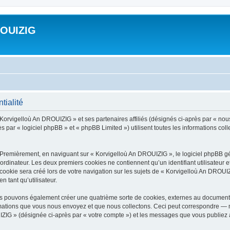
ROUIZIG
tialité
 Korvigelloù An DROUIZIG » et ses partenaires affiliés (désignés ci-après par « nou
par « logiciel phpBB » et « phpBB Limited ») utilisent toutes les informations colle
 Premièrement, en naviguant sur « Korvigelloù An DROUIZIG », le logiciel phpBB gén
ordinateur. Les deux premiers cookies ne contiennent qu’un identifiant utilisateur 
okie sera créé lors de votre navigation sur les sujets de « Korvigelloù An DROUIZI
n tant qu’utilisateur.
us pouvons également créer une quatrième sorte de cookies, externes au document 
mations que vous nous envoyez et que nous collectons. Ceci peut correspondre — m
IZIG » (désignée ci-après par « votre compte ») et les messages que vous publiez ap