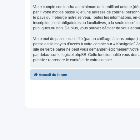
Votre compte contiendra au minimum un identifiant unique (dés
par « votre mot de passe ») et une adresse de courriel person
le pays qui héberge notre serveur. Toutes les informations, en-
inscription, sont obligatoires ou facultatives, à la seule disc
publiques ou non. De plus, vous pouvez décider de vous abonner
Votre mot de passe est chiffré (par un chiffrage à sens unique) 
passe est le moyen d’accès à votre compte sur « Korvigelloù 
site de tierce partie ne peut vous demander légitimement votre
par défaut sur le logiciel phpBB. Cette fonctionnalité vous dem
puissiez reprendre le contrôle de votre compte.
Accueil du forum