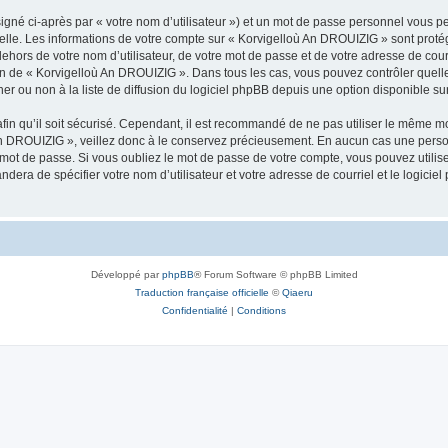
igné ci-après par « votre nom d’utilisateur ») et un mot de passe personnel vous p
nelle. Les informations de votre compte sur « Korvigelloù An DROUIZIG » sont proté
dehors de votre nom d’utilisateur, de votre mot de passe et de votre adresse de cou
rétion de « Korvigelloù An DROUIZIG ». Dans tous les cas, vous pouvez contrôler que
 ou non à la liste de diffusion du logiciel phpBB depuis une option disponible su
afin qu’il soit sécurisé. Cependant, il est recommandé de ne pas utiliser le même mot
An DROUIZIG », veillez donc à le conservez précieusement. En aucun cas une perso
 mot de passe. Si vous oubliez le mot de passe de votre compte, vous pouvez utilis
andera de spécifier votre nom d’utilisateur et votre adresse de courriel et le logi
Développé par
phpBB
® Forum Software © phpBB Limited
Traduction française officielle
©
Qiaeru
Confidentialité
|
Conditions