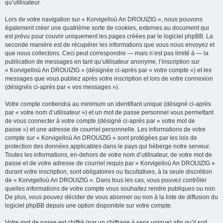
qu’utilisateur.
Lors de votre navigation sur « Korvigelloù An DROUIZIG », nous pouvons
également créer une quatrième sorte de cookies, externes au document qui
est prévu pour couvrir uniquement les pages créées par le logiciel phpBB. La
seconde manière est de récupérer les informations que vous nous envoyez et
que nous collectons. Ceci peut correspondre — mais n’est pas limité à — la
publication de messages en tant qu’utilisateur anonyme, l’inscription sur
« Korvigelloù An DROUIZIG » (désignée ci-après par « votre compte ») et les
messages que vous publiez après votre inscription et lors de votre connexion
(désignés ci-après par « vos messages »).
Votre compte contiendra au minimum un identifiant unique (désigné ci-après
par « votre nom d’utilisateur ») et un mot de passe personnel vous permettant
de vous connecter à votre compte (désigné ci-après par « votre mot de
passe ») et une adresse de courriel personnelle. Les informations de votre
compte sur « Korvigelloù An DROUIZIG » sont protégées par les lois de
protection des données applicables dans le pays qui héberge notre serveur.
Toutes les informations, en-dehors de votre nom d’utilisateur, de votre mot de
passe et de votre adresse de courriel requis par « Korvigelloù An DROUIZIG »
durant votre inscription, sont obligatoires ou facultatives, à la seule discrétion
de « Korvigelloù An DROUIZIG ». Dans tous les cas, vous pouvez contrôler
quelles informations de votre compte vous souhaitez rendre publiques ou non.
De plus, vous pouvez décider de vous abonner ou non à la liste de diffusion du
logiciel phpBB depuis une option disponible sur votre compte.
Votre mot de passe est chiffré (par un chiffrage à sens unique) afin qu’il soit