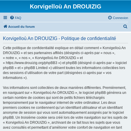
Korvigelloù An DROUIZIG
FAQ
Connexion
R
Accueil du forum
e
Korvigelloù An DROUIZIG - Politique de confidentialité
c
h
Cette politique de confidentialité explique en détail comment « Korvigelloù An
DROUIZIG » et ses partenaires affiliés (désignés ci-après par « nous »,
e
« notre », « nos », « Korvigelloù An DROUIZIG » et
r
« https://www.drouizig.org/phpBB3 ») et phpBB (désigné ci-après par « logiciel
phpBB » et « phpBB Limited ») utilisent toutes les informations collectées lors
c
des sessions d’utilisation de votre part (désignées ci-après par « vos
h
informations »).
e
Vos informations sont collectées de deux manières différentes. Premièrement,
r
en naviguant sur « Korvigelloù An DROUIZIG », le logiciel phpBB génèrera un
certain nombre de cookies qui sont de petits fichiers téléchargés
temporairement par le navigateur internet de votre ordinateur. Les deux
premiers cookies ne contiennent qu’un identifiant utilisateur et un identifiant
anonyme de session qui vous sont automatiquement assignés par le logiciel
phpBB. Un troisième cookie sera créé lors de votre navigation sur les sujets de
« Korvigelloù An DROUIZIG », archivant de ce fait tous les sujets que vous
avez consultés et permettant d’améliorer votre confort de navigation en tant