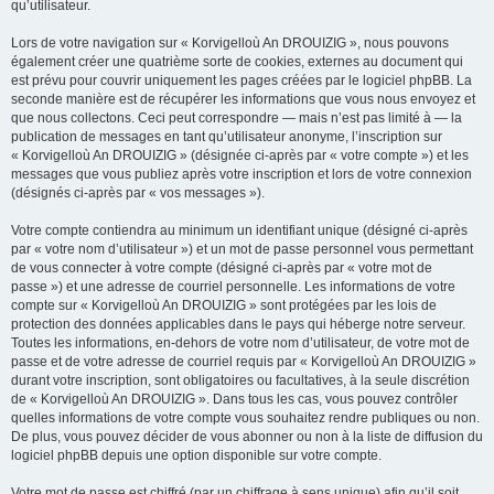
qu’utilisateur.
Lors de votre navigation sur « Korvigelloù An DROUIZIG », nous pouvons
également créer une quatrième sorte de cookies, externes au document qui
est prévu pour couvrir uniquement les pages créées par le logiciel phpBB. La
seconde manière est de récupérer les informations que vous nous envoyez et
que nous collectons. Ceci peut correspondre — mais n’est pas limité à — la
publication de messages en tant qu’utilisateur anonyme, l’inscription sur
« Korvigelloù An DROUIZIG » (désignée ci-après par « votre compte ») et les
messages que vous publiez après votre inscription et lors de votre connexion
(désignés ci-après par « vos messages »).
Votre compte contiendra au minimum un identifiant unique (désigné ci-après
par « votre nom d’utilisateur ») et un mot de passe personnel vous permettant
de vous connecter à votre compte (désigné ci-après par « votre mot de
passe ») et une adresse de courriel personnelle. Les informations de votre
compte sur « Korvigelloù An DROUIZIG » sont protégées par les lois de
protection des données applicables dans le pays qui héberge notre serveur.
Toutes les informations, en-dehors de votre nom d’utilisateur, de votre mot de
passe et de votre adresse de courriel requis par « Korvigelloù An DROUIZIG »
durant votre inscription, sont obligatoires ou facultatives, à la seule discrétion
de « Korvigelloù An DROUIZIG ». Dans tous les cas, vous pouvez contrôler
quelles informations de votre compte vous souhaitez rendre publiques ou non.
De plus, vous pouvez décider de vous abonner ou non à la liste de diffusion du
logiciel phpBB depuis une option disponible sur votre compte.
Votre mot de passe est chiffré (par un chiffrage à sens unique) afin qu’il soit