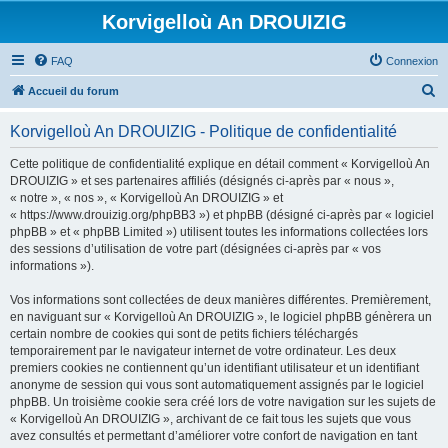
Korvigelloù An DROUIZIG
FAQ
Connexion
R
Accueil du forum
e
Korvigelloù An DROUIZIG - Politique de confidentialité
c
h
Cette politique de confidentialité explique en détail comment « Korvigelloù An
DROUIZIG » et ses partenaires affiliés (désignés ci-après par « nous »,
e
« notre », « nos », « Korvigelloù An DROUIZIG » et
r
« https://www.drouizig.org/phpBB3 ») et phpBB (désigné ci-après par « logiciel
phpBB » et « phpBB Limited ») utilisent toutes les informations collectées lors
c
des sessions d’utilisation de votre part (désignées ci-après par « vos
h
informations »).
e
Vos informations sont collectées de deux manières différentes. Premièrement,
r
en naviguant sur « Korvigelloù An DROUIZIG », le logiciel phpBB génèrera un
certain nombre de cookies qui sont de petits fichiers téléchargés
temporairement par le navigateur internet de votre ordinateur. Les deux
premiers cookies ne contiennent qu’un identifiant utilisateur et un identifiant
anonyme de session qui vous sont automatiquement assignés par le logiciel
phpBB. Un troisième cookie sera créé lors de votre navigation sur les sujets de
« Korvigelloù An DROUIZIG », archivant de ce fait tous les sujets que vous
avez consultés et permettant d’améliorer votre confort de navigation en tant