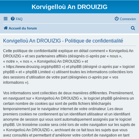
Korvigelloù An DROUIZIG
FAQ
Connexion
R
Accueil du forum
e
Korvigelloù An DROUIZIG - Politique de confidentialité
c
h
Cette politique de confidentialité explique en détail comment « Korvigelloù An
DROUIZIG » et ses partenaires affiliés (désignés ci-après par « nous »,
e
« notre », « nos », « Korvigelloù An DROUIZIG » et
r
« https://www.drouizig.org/phpBB3 ») et phpBB (désigné ci-après par « logiciel
phpBB » et « phpBB Limited ») utilisent toutes les informations collectées lors
c
des sessions d’utilisation de votre part (désignées ci-après par « vos
h
informations »).
e
Vos informations sont collectées de deux manières différentes. Premièrement,
r
en naviguant sur « Korvigelloù An DROUIZIG », le logiciel phpBB génèrera un
certain nombre de cookies qui sont de petits fichiers téléchargés
temporairement par le navigateur internet de votre ordinateur. Les deux
premiers cookies ne contiennent qu’un identifiant utilisateur et un identifiant
anonyme de session qui vous sont automatiquement assignés par le logiciel
phpBB. Un troisième cookie sera créé lors de votre navigation sur les sujets de
« Korvigelloù An DROUIZIG », archivant de ce fait tous les sujets que vous
avez consultés et permettant d’améliorer votre confort de navigation en tant