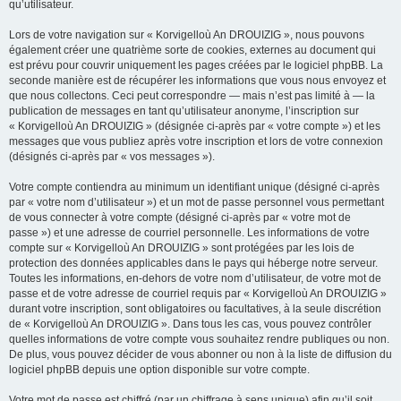
qu’utilisateur.
Lors de votre navigation sur « Korvigelloù An DROUIZIG », nous pouvons
également créer une quatrième sorte de cookies, externes au document qui
est prévu pour couvrir uniquement les pages créées par le logiciel phpBB. La
seconde manière est de récupérer les informations que vous nous envoyez et
que nous collectons. Ceci peut correspondre — mais n’est pas limité à — la
publication de messages en tant qu’utilisateur anonyme, l’inscription sur
« Korvigelloù An DROUIZIG » (désignée ci-après par « votre compte ») et les
messages que vous publiez après votre inscription et lors de votre connexion
(désignés ci-après par « vos messages »).
Votre compte contiendra au minimum un identifiant unique (désigné ci-après
par « votre nom d’utilisateur ») et un mot de passe personnel vous permettant
de vous connecter à votre compte (désigné ci-après par « votre mot de
passe ») et une adresse de courriel personnelle. Les informations de votre
compte sur « Korvigelloù An DROUIZIG » sont protégées par les lois de
protection des données applicables dans le pays qui héberge notre serveur.
Toutes les informations, en-dehors de votre nom d’utilisateur, de votre mot de
passe et de votre adresse de courriel requis par « Korvigelloù An DROUIZIG »
durant votre inscription, sont obligatoires ou facultatives, à la seule discrétion
de « Korvigelloù An DROUIZIG ». Dans tous les cas, vous pouvez contrôler
quelles informations de votre compte vous souhaitez rendre publiques ou non.
De plus, vous pouvez décider de vous abonner ou non à la liste de diffusion du
logiciel phpBB depuis une option disponible sur votre compte.
Votre mot de passe est chiffré (par un chiffrage à sens unique) afin qu’il soit