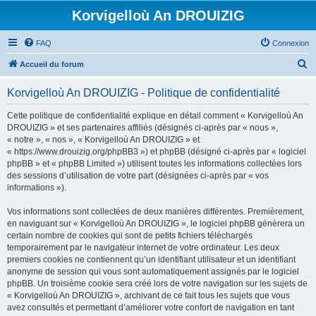
Korvigelloù An DROUIZIG
FAQ
Connexion
R
Accueil du forum
e
Korvigelloù An DROUIZIG - Politique de confidentialité
c
h
Cette politique de confidentialité explique en détail comment « Korvigelloù An
DROUIZIG » et ses partenaires affiliés (désignés ci-après par « nous »,
e
« notre », « nos », « Korvigelloù An DROUIZIG » et
r
« https://www.drouizig.org/phpBB3 ») et phpBB (désigné ci-après par « logiciel
phpBB » et « phpBB Limited ») utilisent toutes les informations collectées lors
c
des sessions d’utilisation de votre part (désignées ci-après par « vos
h
informations »).
e
Vos informations sont collectées de deux manières différentes. Premièrement,
r
en naviguant sur « Korvigelloù An DROUIZIG », le logiciel phpBB génèrera un
certain nombre de cookies qui sont de petits fichiers téléchargés
temporairement par le navigateur internet de votre ordinateur. Les deux
premiers cookies ne contiennent qu’un identifiant utilisateur et un identifiant
anonyme de session qui vous sont automatiquement assignés par le logiciel
phpBB. Un troisième cookie sera créé lors de votre navigation sur les sujets de
« Korvigelloù An DROUIZIG », archivant de ce fait tous les sujets que vous
avez consultés et permettant d’améliorer votre confort de navigation en tant