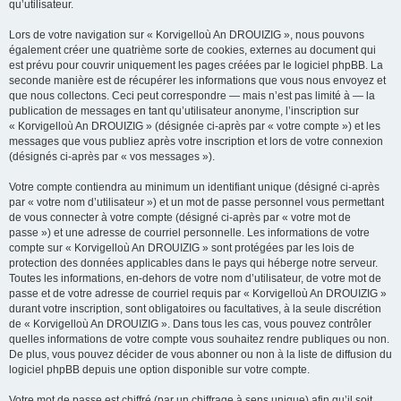
qu’utilisateur.
Lors de votre navigation sur « Korvigelloù An DROUIZIG », nous pouvons
également créer une quatrième sorte de cookies, externes au document qui
est prévu pour couvrir uniquement les pages créées par le logiciel phpBB. La
seconde manière est de récupérer les informations que vous nous envoyez et
que nous collectons. Ceci peut correspondre — mais n’est pas limité à — la
publication de messages en tant qu’utilisateur anonyme, l’inscription sur
« Korvigelloù An DROUIZIG » (désignée ci-après par « votre compte ») et les
messages que vous publiez après votre inscription et lors de votre connexion
(désignés ci-après par « vos messages »).
Votre compte contiendra au minimum un identifiant unique (désigné ci-après
par « votre nom d’utilisateur ») et un mot de passe personnel vous permettant
de vous connecter à votre compte (désigné ci-après par « votre mot de
passe ») et une adresse de courriel personnelle. Les informations de votre
compte sur « Korvigelloù An DROUIZIG » sont protégées par les lois de
protection des données applicables dans le pays qui héberge notre serveur.
Toutes les informations, en-dehors de votre nom d’utilisateur, de votre mot de
passe et de votre adresse de courriel requis par « Korvigelloù An DROUIZIG »
durant votre inscription, sont obligatoires ou facultatives, à la seule discrétion
de « Korvigelloù An DROUIZIG ». Dans tous les cas, vous pouvez contrôler
quelles informations de votre compte vous souhaitez rendre publiques ou non.
De plus, vous pouvez décider de vous abonner ou non à la liste de diffusion du
logiciel phpBB depuis une option disponible sur votre compte.
Votre mot de passe est chiffré (par un chiffrage à sens unique) afin qu’il soit