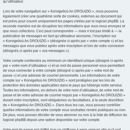
qu’utilisateur.
Lors de votre navigation sur « Korvigelloù An DROUIZIG », nous pouvons
également créer une quatrième sorte de cookies, externes au document qui
est prévu pour couvrir uniquement les pages créées par le logiciel phpBB. La
seconde manière est de récupérer les informations que vous nous envoyez et
que nous collectons. Ceci peut correspondre — mais n’est pas limité à — la
publication de messages en tant qu’utilisateur anonyme, l’inscription sur
« Korvigelloù An DROUIZIG » (désignée ci-après par « votre compte ») et les
messages que vous publiez après votre inscription et lors de votre connexion
(désignés ci-après par « vos messages »).
Votre compte contiendra au minimum un identifiant unique (désigné ci-après
par « votre nom d’utilisateur ») et un mot de passe personnel vous permettant
de vous connecter à votre compte (désigné ci-après par « votre mot de
passe ») et une adresse de courriel personnelle. Les informations de votre
compte sur « Korvigelloù An DROUIZIG » sont protégées par les lois de
protection des données applicables dans le pays qui héberge notre serveur.
Toutes les informations, en-dehors de votre nom d’utilisateur, de votre mot de
passe et de votre adresse de courriel requis par « Korvigelloù An DROUIZIG »
durant votre inscription, sont obligatoires ou facultatives, à la seule discrétion
de « Korvigelloù An DROUIZIG ». Dans tous les cas, vous pouvez contrôler
quelles informations de votre compte vous souhaitez rendre publiques ou non.
De plus, vous pouvez décider de vous abonner ou non à la liste de diffusion du
logiciel phpBB depuis une option disponible sur votre compte.
Votre mot de passe est chiffré (par un chiffrage à sens unique) afin qu’il soit