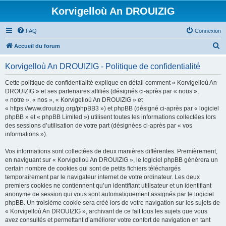
Korvigelloù An DROUIZIG
FAQ
Connexion
R
Accueil du forum
e
Korvigelloù An DROUIZIG - Politique de confidentialité
c
h
Cette politique de confidentialité explique en détail comment « Korvigelloù An
DROUIZIG » et ses partenaires affiliés (désignés ci-après par « nous »,
e
« notre », « nos », « Korvigelloù An DROUIZIG » et
r
« https://www.drouizig.org/phpBB3 ») et phpBB (désigné ci-après par « logiciel
phpBB » et « phpBB Limited ») utilisent toutes les informations collectées lors
c
des sessions d’utilisation de votre part (désignées ci-après par « vos
h
informations »).
e
Vos informations sont collectées de deux manières différentes. Premièrement,
r
en naviguant sur « Korvigelloù An DROUIZIG », le logiciel phpBB génèrera un
certain nombre de cookies qui sont de petits fichiers téléchargés
temporairement par le navigateur internet de votre ordinateur. Les deux
premiers cookies ne contiennent qu’un identifiant utilisateur et un identifiant
anonyme de session qui vous sont automatiquement assignés par le logiciel
phpBB. Un troisième cookie sera créé lors de votre navigation sur les sujets de
« Korvigelloù An DROUIZIG », archivant de ce fait tous les sujets que vous
avez consultés et permettant d’améliorer votre confort de navigation en tant