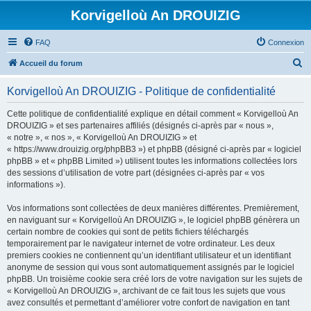
Korvigelloù An DROUIZIG
FAQ
Connexion
R
Accueil du forum
e
Korvigelloù An DROUIZIG - Politique de confidentialité
c
h
Cette politique de confidentialité explique en détail comment « Korvigelloù An
DROUIZIG » et ses partenaires affiliés (désignés ci-après par « nous »,
e
« notre », « nos », « Korvigelloù An DROUIZIG » et
r
« https://www.drouizig.org/phpBB3 ») et phpBB (désigné ci-après par « logiciel
phpBB » et « phpBB Limited ») utilisent toutes les informations collectées lors
c
des sessions d’utilisation de votre part (désignées ci-après par « vos
h
informations »).
e
Vos informations sont collectées de deux manières différentes. Premièrement,
r
en naviguant sur « Korvigelloù An DROUIZIG », le logiciel phpBB génèrera un
certain nombre de cookies qui sont de petits fichiers téléchargés
temporairement par le navigateur internet de votre ordinateur. Les deux
premiers cookies ne contiennent qu’un identifiant utilisateur et un identifiant
anonyme de session qui vous sont automatiquement assignés par le logiciel
phpBB. Un troisième cookie sera créé lors de votre navigation sur les sujets de
« Korvigelloù An DROUIZIG », archivant de ce fait tous les sujets que vous
avez consultés et permettant d’améliorer votre confort de navigation en tant