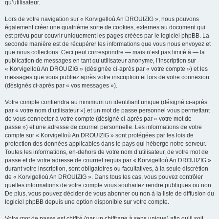
qu’utilisateur.
Lors de votre navigation sur « Korvigelloù An DROUIZIG », nous pouvons
également créer une quatrième sorte de cookies, externes au document qui
est prévu pour couvrir uniquement les pages créées par le logiciel phpBB. La
seconde manière est de récupérer les informations que vous nous envoyez et
que nous collectons. Ceci peut correspondre — mais n’est pas limité à — la
publication de messages en tant qu’utilisateur anonyme, l’inscription sur
« Korvigelloù An DROUIZIG » (désignée ci-après par « votre compte ») et les
messages que vous publiez après votre inscription et lors de votre connexion
(désignés ci-après par « vos messages »).
Votre compte contiendra au minimum un identifiant unique (désigné ci-après
par « votre nom d’utilisateur ») et un mot de passe personnel vous permettant
de vous connecter à votre compte (désigné ci-après par « votre mot de
passe ») et une adresse de courriel personnelle. Les informations de votre
compte sur « Korvigelloù An DROUIZIG » sont protégées par les lois de
protection des données applicables dans le pays qui héberge notre serveur.
Toutes les informations, en-dehors de votre nom d’utilisateur, de votre mot de
passe et de votre adresse de courriel requis par « Korvigelloù An DROUIZIG »
durant votre inscription, sont obligatoires ou facultatives, à la seule discrétion
de « Korvigelloù An DROUIZIG ». Dans tous les cas, vous pouvez contrôler
quelles informations de votre compte vous souhaitez rendre publiques ou non.
De plus, vous pouvez décider de vous abonner ou non à la liste de diffusion du
logiciel phpBB depuis une option disponible sur votre compte.
Votre mot de passe est chiffré (par un chiffrage à sens unique) afin qu’il soit