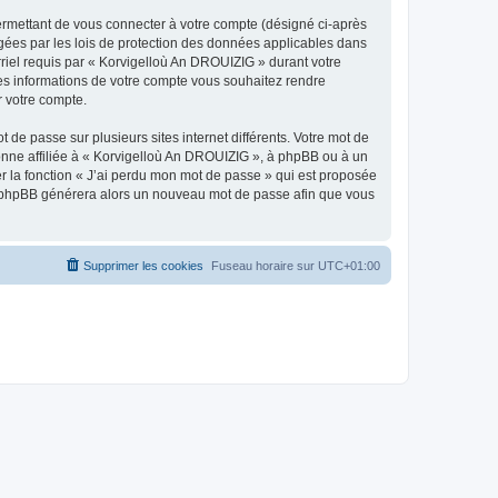
ermettant de vous connecter à votre compte (désigné ci-après
gées par les lois de protection des données applicables dans
rriel requis par « Korvigelloù An DROUIZIG » durant votre
lles informations de votre compte vous souhaitez rendre
r votre compte.
 de passe sur plusieurs sites internet différents. Votre mot de
nne affiliée à « Korvigelloù An DROUIZIG », à phpBB ou à un
er la fonction « J’ai perdu mon mot de passe » qui est proposée
ciel phpBB générera alors un nouveau mot de passe afin que vous
Supprimer les cookies
Fuseau horaire sur
UTC+01:00