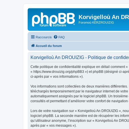
Korvigelloù An D
Foromoù KERZROUIZIG
Raccourcis
FAQ
Accueil du forum
Korvigelloù An DROUIZIG - Politique de confiden
Cette politique de confidentialité explique en détail comment «
« https://www.drouizig.org/phpBB3 ») et phpBB (désigné ci-après 
ci-après par « vos informations »).
Vos informations sont collectées de deux manières différentes.
téléchargés temporairement par le navigateur internet de votre 
automatiquement assignés par le logiciel phpBB. Un troisième co
consultés et permettant d’améliorer votre confort de navigation e
Lors de votre navigation sur « Korvigelloù An DROUIZIG », no
logiciel phpBB. La seconde manière est de récupérer les infor
qu’utilisateur anonyme, l’inscription sur « Korvigelloù An DROU
après par « vos messages »).