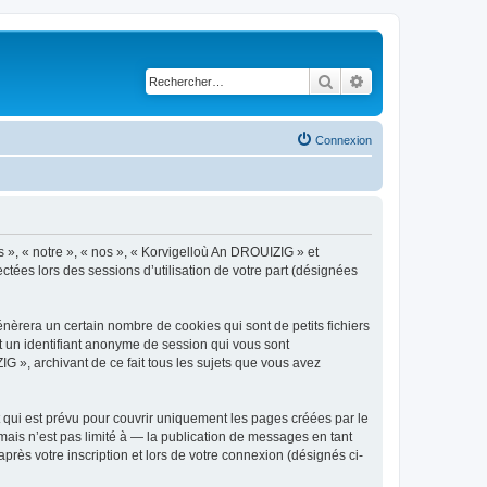
Rechercher
Recherche avancé
Connexion
s », « notre », « nos », « Korvigelloù An DROUIZIG » et
ctées lors des sessions d’utilisation de votre part (désignées
èrera un certain nombre de cookies qui sont de petits fichiers
et un identifiant anonyme de session qui vous sont
G », archivant de ce fait tous les sujets que vous avez
qui est prévu pour couvrir uniquement les pages créées par le
ais n’est pas limité à — la publication de messages en tant
rès votre inscription et lors de votre connexion (désignés ci-