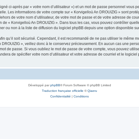
igné ci-après par « votre nom d’utilisateur ») et un mot de passe personnel vous p
nelle. Les informations de votre compte sur « Korvigelloù An DROUIZIG » sont proté
dehors de votre nom d’utilisateur, de votre mot de passe et de votre adresse de cou
rétion de « Korvigelloù An DROUIZIG ». Dans tous les cas, vous pouvez contrôler que
 ou non à la liste de diffusion du logiciel phpBB depuis une option disponible su
afin qu’il soit sécurisé. Cependant, il est recommandé de ne pas utiliser le même mot
An DROUIZIG », veillez donc à le conservez précieusement. En aucun cas une perso
 mot de passe. Si vous oubliez le mot de passe de votre compte, vous pouvez utilis
andera de spécifier votre nom d’utilisateur et votre adresse de courriel et le logi
Développé par
phpBB
® Forum Software © phpBB Limited
Traduction française officielle
©
Qiaeru
Confidentialité
|
Conditions