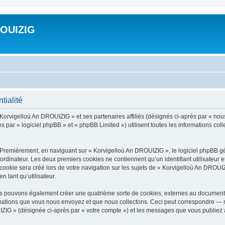
ROUIZIG
tialité
 Korvigelloù An DROUIZIG » et ses partenaires affiliés (désignés ci-après par « nou
par « logiciel phpBB » et « phpBB Limited ») utilisent toutes les informations colle
 Premièrement, en naviguant sur « Korvigelloù An DROUIZIG », le logiciel phpBB gén
ordinateur. Les deux premiers cookies ne contiennent qu’un identifiant utilisateur 
okie sera créé lors de votre navigation sur les sujets de « Korvigelloù An DROUIZI
n tant qu’utilisateur.
us pouvons également créer une quatrième sorte de cookies, externes au document 
mations que vous nous envoyez et que nous collectons. Ceci peut correspondre — m
IZIG » (désignée ci-après par « votre compte ») et les messages que vous publiez ap