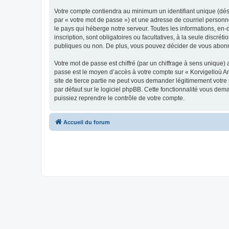
Votre compte contiendra au minimum un identifiant unique (dés
par « votre mot de passe ») et une adresse de courriel person
le pays qui héberge notre serveur. Toutes les informations, en-
inscription, sont obligatoires ou facultatives, à la seule disc
publiques ou non. De plus, vous pouvez décider de vous abonner
Votre mot de passe est chiffré (par un chiffrage à sens unique) 
passe est le moyen d’accès à votre compte sur « Korvigelloù 
site de tierce partie ne peut vous demander légitimement votre
par défaut sur le logiciel phpBB. Cette fonctionnalité vous dem
puissiez reprendre le contrôle de votre compte.
Accueil du forum