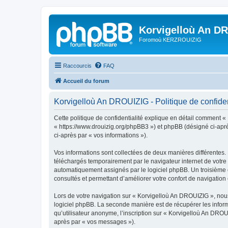
Korvigelloù An D
Foromoù KERZROUIZIG
Raccourcis
FAQ
Accueil du forum
Korvigelloù An DROUIZIG - Politique de confiden
Cette politique de confidentialité explique en détail comment «
« https://www.drouizig.org/phpBB3 ») et phpBB (désigné ci-après 
ci-après par « vos informations »).
Vos informations sont collectées de deux manières différentes.
téléchargés temporairement par le navigateur internet de votre 
automatiquement assignés par le logiciel phpBB. Un troisième co
consultés et permettant d’améliorer votre confort de navigation e
Lors de votre navigation sur « Korvigelloù An DROUIZIG », no
logiciel phpBB. La seconde manière est de récupérer les infor
qu’utilisateur anonyme, l’inscription sur « Korvigelloù An DROU
après par « vos messages »).