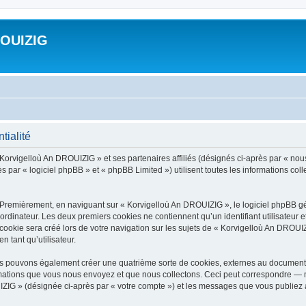
ROUIZIG
tialité
 Korvigelloù An DROUIZIG » et ses partenaires affiliés (désignés ci-après par « nou
par « logiciel phpBB » et « phpBB Limited ») utilisent toutes les informations colle
 Premièrement, en naviguant sur « Korvigelloù An DROUIZIG », le logiciel phpBB gén
ordinateur. Les deux premiers cookies ne contiennent qu’un identifiant utilisateur 
okie sera créé lors de votre navigation sur les sujets de « Korvigelloù An DROUIZI
n tant qu’utilisateur.
us pouvons également créer une quatrième sorte de cookies, externes au document 
mations que vous nous envoyez et que nous collectons. Ceci peut correspondre — m
IZIG » (désignée ci-après par « votre compte ») et les messages que vous publiez ap