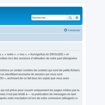
Rechercher
Recherche avancé
Connexion
s », « notre », « nos », « Korvigelloù An DROUIZIG » et
ctées lors des sessions d’utilisation de votre part (désignées
èrera un certain nombre de cookies qui sont de petits fichiers
et un identifiant anonyme de session qui vous sont
G », archivant de ce fait tous les sujets que vous avez
qui est prévu pour couvrir uniquement les pages créées par le
ais n’est pas limité à — la publication de messages en tant
rès votre inscription et lors de votre connexion (désignés ci-