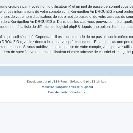
igné ci-après par « votre nom d’utilisateur ») et un mot de passe personnel vous p
nelle. Les informations de votre compte sur « Korvigelloù An DROUIZIG » sont proté
dehors de votre nom d’utilisateur, de votre mot de passe et de votre adresse de cou
rétion de « Korvigelloù An DROUIZIG ». Dans tous les cas, vous pouvez contrôler que
 ou non à la liste de diffusion du logiciel phpBB depuis une option disponible su
afin qu’il soit sécurisé. Cependant, il est recommandé de ne pas utiliser le même mot
An DROUIZIG », veillez donc à le conservez précieusement. En aucun cas une perso
 mot de passe. Si vous oubliez le mot de passe de votre compte, vous pouvez utilis
andera de spécifier votre nom d’utilisateur et votre adresse de courriel et le logi
Développé par
phpBB
® Forum Software © phpBB Limited
Traduction française officielle
©
Qiaeru
Confidentialité
|
Conditions