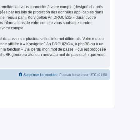
ermettant de vous connecter à votre compte (désigné ci-après
gées par les lois de protection des données applicables dans
rriel requis par « Korvigelloù An DROUIZIG » durant votre
lles informations de votre compte vous souhaitez rendre
r votre compte.
 de passe sur plusieurs sites internet différents. Votre mot de
nne affiliée à « Korvigelloù An DROUIZIG », à phpBB ou à un
er la fonction « J’ai perdu mon mot de passe » qui est proposée
ciel phpBB générera alors un nouveau mot de passe afin que vous
Supprimer les cookies
Fuseau horaire sur
UTC+01:00