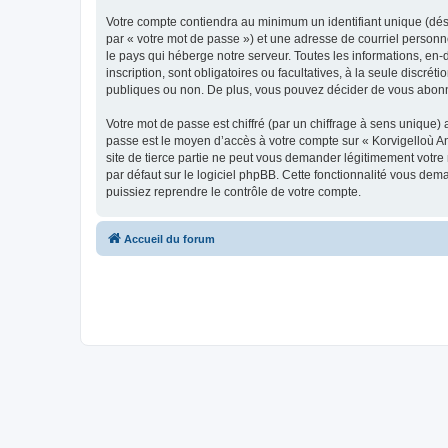
Votre compte contiendra au minimum un identifiant unique (dés
par « votre mot de passe ») et une adresse de courriel person
le pays qui héberge notre serveur. Toutes les informations, en-
inscription, sont obligatoires ou facultatives, à la seule disc
publiques ou non. De plus, vous pouvez décider de vous abonner
Votre mot de passe est chiffré (par un chiffrage à sens unique) 
passe est le moyen d’accès à votre compte sur « Korvigelloù 
site de tierce partie ne peut vous demander légitimement votre
par défaut sur le logiciel phpBB. Cette fonctionnalité vous dem
puissiez reprendre le contrôle de votre compte.
Accueil du forum