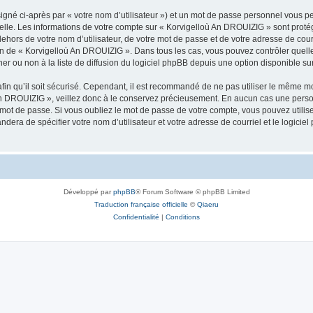
igné ci-après par « votre nom d’utilisateur ») et un mot de passe personnel vous p
nelle. Les informations de votre compte sur « Korvigelloù An DROUIZIG » sont proté
dehors de votre nom d’utilisateur, de votre mot de passe et de votre adresse de cou
rétion de « Korvigelloù An DROUIZIG ». Dans tous les cas, vous pouvez contrôler que
 ou non à la liste de diffusion du logiciel phpBB depuis une option disponible su
afin qu’il soit sécurisé. Cependant, il est recommandé de ne pas utiliser le même mot
An DROUIZIG », veillez donc à le conservez précieusement. En aucun cas une perso
 mot de passe. Si vous oubliez le mot de passe de votre compte, vous pouvez utilis
andera de spécifier votre nom d’utilisateur et votre adresse de courriel et le logi
Développé par
phpBB
® Forum Software © phpBB Limited
Traduction française officielle
©
Qiaeru
Confidentialité
|
Conditions