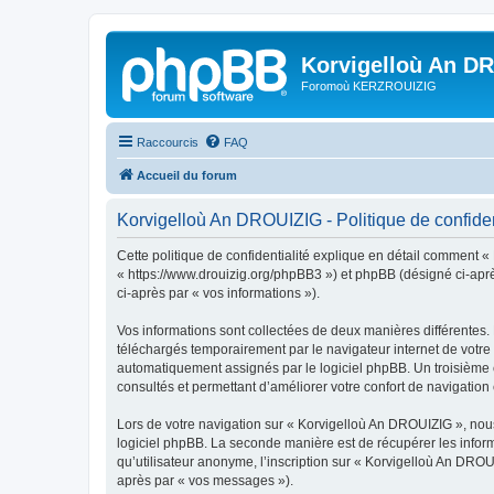
Korvigelloù An D
Foromoù KERZROUIZIG
Raccourcis
FAQ
Accueil du forum
Korvigelloù An DROUIZIG - Politique de confiden
Cette politique de confidentialité explique en détail comment «
« https://www.drouizig.org/phpBB3 ») et phpBB (désigné ci-après 
ci-après par « vos informations »).
Vos informations sont collectées de deux manières différentes.
téléchargés temporairement par le navigateur internet de votre 
automatiquement assignés par le logiciel phpBB. Un troisième co
consultés et permettant d’améliorer votre confort de navigation e
Lors de votre navigation sur « Korvigelloù An DROUIZIG », no
logiciel phpBB. La seconde manière est de récupérer les infor
qu’utilisateur anonyme, l’inscription sur « Korvigelloù An DROU
après par « vos messages »).