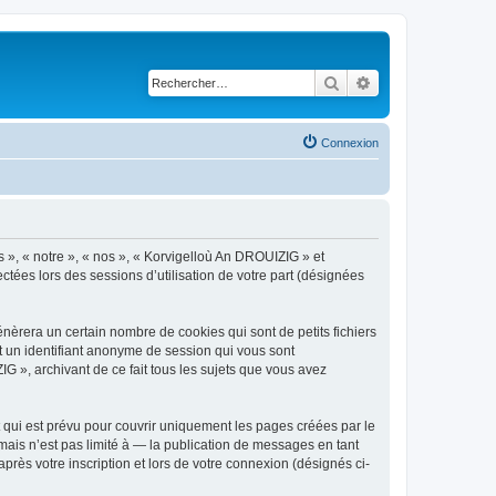
Rechercher
Recherche avancé
Connexion
s », « notre », « nos », « Korvigelloù An DROUIZIG » et
ctées lors des sessions d’utilisation de votre part (désignées
èrera un certain nombre de cookies qui sont de petits fichiers
et un identifiant anonyme de session qui vous sont
G », archivant de ce fait tous les sujets que vous avez
qui est prévu pour couvrir uniquement les pages créées par le
ais n’est pas limité à — la publication de messages en tant
rès votre inscription et lors de votre connexion (désignés ci-