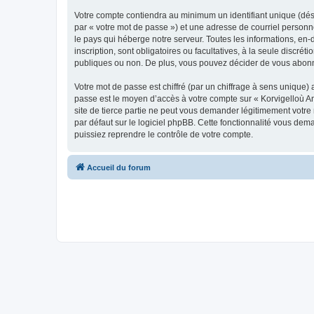
Votre compte contiendra au minimum un identifiant unique (dés
par « votre mot de passe ») et une adresse de courriel person
le pays qui héberge notre serveur. Toutes les informations, en-
inscription, sont obligatoires ou facultatives, à la seule disc
publiques ou non. De plus, vous pouvez décider de vous abonner
Votre mot de passe est chiffré (par un chiffrage à sens unique) 
passe est le moyen d’accès à votre compte sur « Korvigelloù 
site de tierce partie ne peut vous demander légitimement votre
par défaut sur le logiciel phpBB. Cette fonctionnalité vous dem
puissiez reprendre le contrôle de votre compte.
Accueil du forum