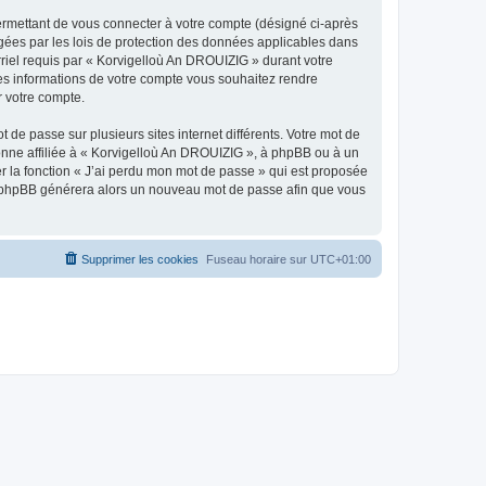
ermettant de vous connecter à votre compte (désigné ci-après
gées par les lois de protection des données applicables dans
rriel requis par « Korvigelloù An DROUIZIG » durant votre
lles informations de votre compte vous souhaitez rendre
r votre compte.
 de passe sur plusieurs sites internet différents. Votre mot de
nne affiliée à « Korvigelloù An DROUIZIG », à phpBB ou à un
er la fonction « J’ai perdu mon mot de passe » qui est proposée
ciel phpBB générera alors un nouveau mot de passe afin que vous
Supprimer les cookies
Fuseau horaire sur
UTC+01:00