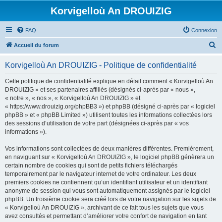
Korvigelloù An DROUIZIG
FAQ
Connexion
R
Accueil du forum
e
Korvigelloù An DROUIZIG - Politique de confidentialité
c
h
Cette politique de confidentialité explique en détail comment « Korvigelloù An
DROUIZIG » et ses partenaires affiliés (désignés ci-après par « nous »,
e
« notre », « nos », « Korvigelloù An DROUIZIG » et
r
« https://www.drouizig.org/phpBB3 ») et phpBB (désigné ci-après par « logiciel
phpBB » et « phpBB Limited ») utilisent toutes les informations collectées lors
c
des sessions d’utilisation de votre part (désignées ci-après par « vos
h
informations »).
e
Vos informations sont collectées de deux manières différentes. Premièrement,
r
en naviguant sur « Korvigelloù An DROUIZIG », le logiciel phpBB génèrera un
certain nombre de cookies qui sont de petits fichiers téléchargés
temporairement par le navigateur internet de votre ordinateur. Les deux
premiers cookies ne contiennent qu’un identifiant utilisateur et un identifiant
anonyme de session qui vous sont automatiquement assignés par le logiciel
phpBB. Un troisième cookie sera créé lors de votre navigation sur les sujets de
« Korvigelloù An DROUIZIG », archivant de ce fait tous les sujets que vous
avez consultés et permettant d’améliorer votre confort de navigation en tant