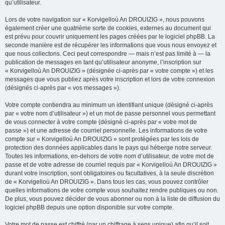
qu’utilisateur.
Lors de votre navigation sur « Korvigelloù An DROUIZIG », nous pouvons
également créer une quatrième sorte de cookies, externes au document qui
est prévu pour couvrir uniquement les pages créées par le logiciel phpBB. La
seconde manière est de récupérer les informations que vous nous envoyez et
que nous collectons. Ceci peut correspondre — mais n’est pas limité à — la
publication de messages en tant qu’utilisateur anonyme, l’inscription sur
« Korvigelloù An DROUIZIG » (désignée ci-après par « votre compte ») et les
messages que vous publiez après votre inscription et lors de votre connexion
(désignés ci-après par « vos messages »).
Votre compte contiendra au minimum un identifiant unique (désigné ci-après
par « votre nom d’utilisateur ») et un mot de passe personnel vous permettant
de vous connecter à votre compte (désigné ci-après par « votre mot de
passe ») et une adresse de courriel personnelle. Les informations de votre
compte sur « Korvigelloù An DROUIZIG » sont protégées par les lois de
protection des données applicables dans le pays qui héberge notre serveur.
Toutes les informations, en-dehors de votre nom d’utilisateur, de votre mot de
passe et de votre adresse de courriel requis par « Korvigelloù An DROUIZIG »
durant votre inscription, sont obligatoires ou facultatives, à la seule discrétion
de « Korvigelloù An DROUIZIG ». Dans tous les cas, vous pouvez contrôler
quelles informations de votre compte vous souhaitez rendre publiques ou non.
De plus, vous pouvez décider de vous abonner ou non à la liste de diffusion du
logiciel phpBB depuis une option disponible sur votre compte.
Votre mot de passe est chiffré (par un chiffrage à sens unique) afin qu’il soit