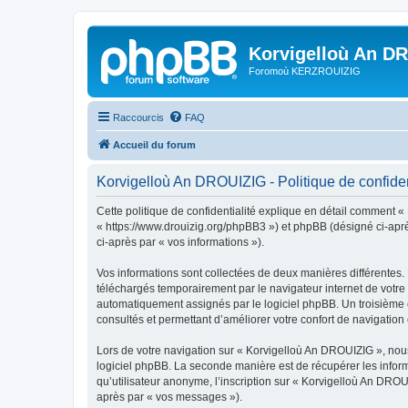
Korvigelloù An D
Foromoù KERZROUIZIG
Raccourcis
FAQ
Accueil du forum
Korvigelloù An DROUIZIG - Politique de confiden
Cette politique de confidentialité explique en détail comment «
« https://www.drouizig.org/phpBB3 ») et phpBB (désigné ci-après 
ci-après par « vos informations »).
Vos informations sont collectées de deux manières différentes.
téléchargés temporairement par le navigateur internet de votre 
automatiquement assignés par le logiciel phpBB. Un troisième co
consultés et permettant d’améliorer votre confort de navigation e
Lors de votre navigation sur « Korvigelloù An DROUIZIG », no
logiciel phpBB. La seconde manière est de récupérer les infor
qu’utilisateur anonyme, l’inscription sur « Korvigelloù An DROU
après par « vos messages »).