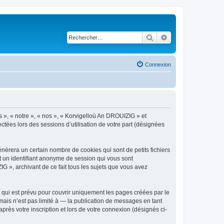
Rechercher
Recherche avancé
Connexion
s », « notre », « nos », « Korvigelloù An DROUIZIG » et
ctées lors des sessions d’utilisation de votre part (désignées
èrera un certain nombre de cookies qui sont de petits fichiers
et un identifiant anonyme de session qui vous sont
G », archivant de ce fait tous les sujets que vous avez
qui est prévu pour couvrir uniquement les pages créées par le
ais n’est pas limité à — la publication de messages en tant
rès votre inscription et lors de votre connexion (désignés ci-