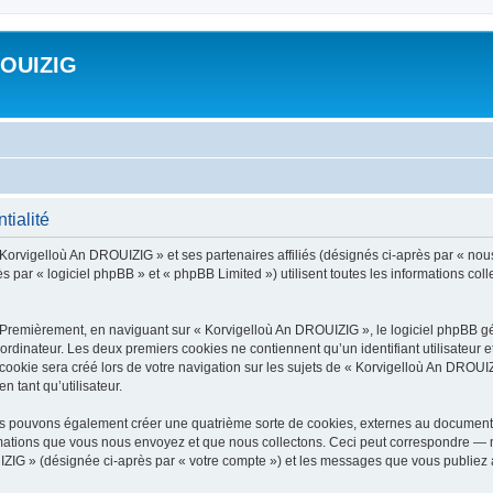
ROUIZIG
tialité
 Korvigelloù An DROUIZIG » et ses partenaires affiliés (désignés ci-après par « nou
par « logiciel phpBB » et « phpBB Limited ») utilisent toutes les informations colle
 Premièrement, en naviguant sur « Korvigelloù An DROUIZIG », le logiciel phpBB gén
ordinateur. Les deux premiers cookies ne contiennent qu’un identifiant utilisateur 
okie sera créé lors de votre navigation sur les sujets de « Korvigelloù An DROUIZI
n tant qu’utilisateur.
us pouvons également créer une quatrième sorte de cookies, externes au document 
mations que vous nous envoyez et que nous collectons. Ceci peut correspondre — m
IZIG » (désignée ci-après par « votre compte ») et les messages que vous publiez ap