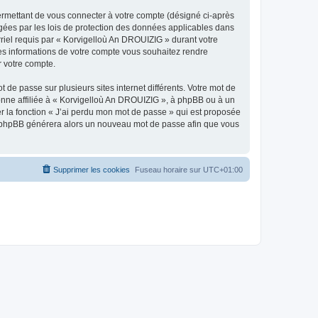
ermettant de vous connecter à votre compte (désigné ci-après
gées par les lois de protection des données applicables dans
rriel requis par « Korvigelloù An DROUIZIG » durant votre
lles informations de votre compte vous souhaitez rendre
r votre compte.
 de passe sur plusieurs sites internet différents. Votre mot de
nne affiliée à « Korvigelloù An DROUIZIG », à phpBB ou à un
er la fonction « J’ai perdu mon mot de passe » qui est proposée
ciel phpBB générera alors un nouveau mot de passe afin que vous
Supprimer les cookies
Fuseau horaire sur
UTC+01:00