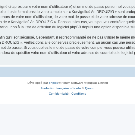
igné ci-après par « votre nom d’utilisateur ») et un mot de passe personnel vous p
nelle. Les informations de votre compte sur « Korvigelloù An DROUIZIG » sont proté
dehors de votre nom d’utilisateur, de votre mot de passe et de votre adresse de cou
rétion de « Korvigelloù An DROUIZIG ». Dans tous les cas, vous pouvez contrôler que
 ou non à la liste de diffusion du logiciel phpBB depuis une option disponible su
afin qu’il soit sécurisé. Cependant, il est recommandé de ne pas utiliser le même mot
An DROUIZIG », veillez donc à le conservez précieusement. En aucun cas une perso
 mot de passe. Si vous oubliez le mot de passe de votre compte, vous pouvez utilis
andera de spécifier votre nom d’utilisateur et votre adresse de courriel et le logi
Développé par
phpBB
® Forum Software © phpBB Limited
Traduction française officielle
©
Qiaeru
Confidentialité
|
Conditions