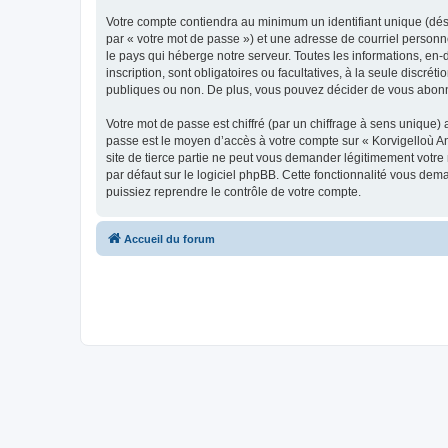
Votre compte contiendra au minimum un identifiant unique (dés
par « votre mot de passe ») et une adresse de courriel person
le pays qui héberge notre serveur. Toutes les informations, en-
inscription, sont obligatoires ou facultatives, à la seule disc
publiques ou non. De plus, vous pouvez décider de vous abonner
Votre mot de passe est chiffré (par un chiffrage à sens unique) 
passe est le moyen d’accès à votre compte sur « Korvigelloù 
site de tierce partie ne peut vous demander légitimement votre
par défaut sur le logiciel phpBB. Cette fonctionnalité vous dem
puissiez reprendre le contrôle de votre compte.
Accueil du forum